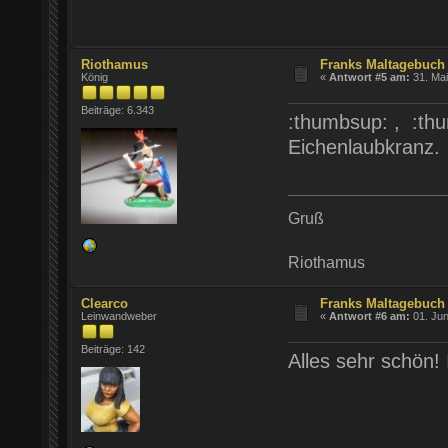
Riothamus
Franks Maltagebuch 
König
«
Antwort #5 am:
31. Mai
Beiträge: 6.343
:thumbsup: , :th
Eichenlaubkranz.
Gruß
Riothamus
Clearco
Franks Maltagebuch 
Leinwandweber
«
Antwort #6 am:
01. Jun
Beiträge: 142
Alles sehr schön!