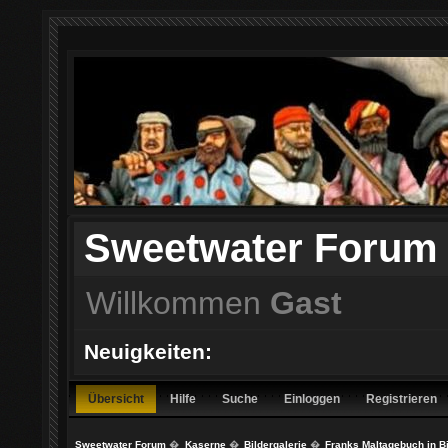
Sweetwater Forum
Willkommen
Gast
Neuigkeiten:
Übersicht
Hilfe
Suche
Einloggen
Registrieren
Sweetwater Forum
�
Kaserne
�
Bildergalerie
�
Franks Maltagebuch in B