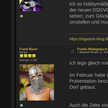
ich so hobbymäßi
der neuen DSGVO j
sehen; zum Glück 
umstellen und muß
https://utgaards-blog.
Frank Bauer
Franks Maltagebuch 
Bürger
«
Antwort #2 am:
31. Mai
Beiträge: 2.269
Ich lege gleich m
Im Februar habe i
Präsentation besc
Dorf gebaut.
Auch die Zelte sin