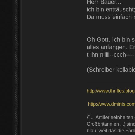
Herr Bauer...
ich bin enttäusch
Da muss einfach m
Oh Gott. Ich bin 
alles anfangen. Er
t ihn niiiii--ccch----
(Schreiber kollabi
http://www.thrifles.blo
http://www.dminis.com/t
\" ... Artillerieeinhei
Großbritannien ...) si
blau, weil das die Farb