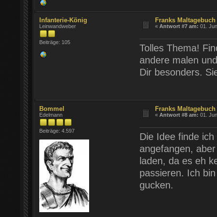
Infanterie-König
Franks Maltagebuch 
Leinwandweber
«
Antwort #7 am:
01. Jun
Beiträge: 105
Tolles Thema! Fin
andere malen und
Dir besonders. Sie
Bommel
Franks Maltagebuch 
Edelmann
«
Antwort #8 am:
01. Jun
Beiträge: 4.597
Die Idee finde ich
angefangen, aber 
laden, da es eh ke
passieren. Ich bin
gucken.