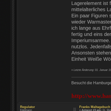
Lagerelement ist 
mittelalterliches L
Ein paar Figuren 
wieder Warmaster 
ich lange aus Ehr
fertig und eins d
Imperiumsarmee.
nutzlos. Jedenfal
Ansonsten stehen 
Einheit Weiße Wöl
«
Letzte Änderung: 01. Januar 1
Besucht die Hamburger
http://www.ha
Regulator
Franks Maltagebuch 
Edelmann
«
Antwort #3 am:
31. Mai