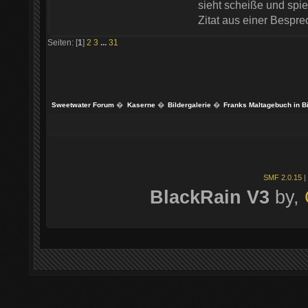
sieht scheiße und spie
Zitat aus einer Bespr
Seiten: [
1
]
2
3
...
31
Sweetwater Forum
�
Kaserne
�
Bildergalerie
�
Franks Maltagebuch in B
SMF 2.0.15
|
BlackRain V3
by,