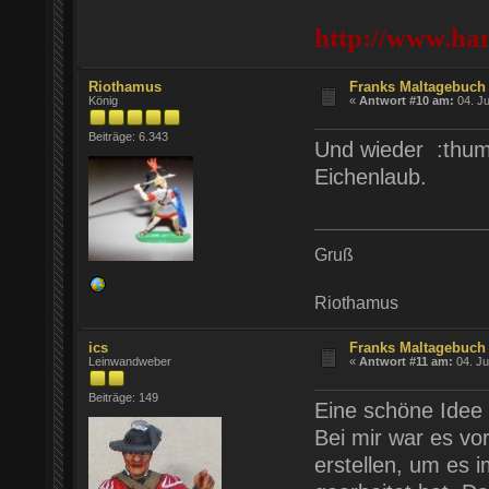
http://www.ha
Riothamus
Franks Maltagebuch 
König
«
Antwort #10 am:
04. Ju
Beiträge: 6.343
Und wieder :thum
Eichenlaub.
Gruß
Riothamus
ics
Franks Maltagebuch 
Leinwandweber
«
Antwort #11 am:
04. Ju
Beiträge: 149
Eine schöne Idee 
Bei mir war es vo
erstellen, um es 