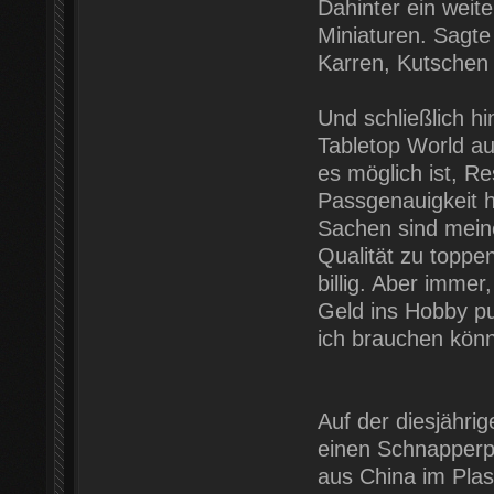
Dahinter ein weit
Miniaturen. Sagte
Karren, Kutschen 
Und schließlich h
Tabletop World a
es möglich ist, R
Passgenauigkeit he
Sachen sind mein
Qualität zu toppe
billig. Aber imme
Geld ins Hobby pu
ich brauchen könn
Auf der diesjähri
einen Schnapperpr
aus China im Plas