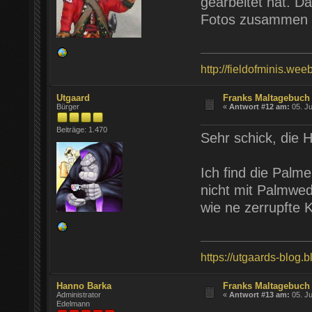
gearbeitet hat. Da
Fotos zusammen 
http://fieldofminis.wee
Utgaard
Franks Maltagebuch 
Bürger
«
Antwort #12 am:
05. Ju
Beiträge: 1.470
Sehr schick, die 
Ich find die Palm
nicht mit Palmwed
wie ne zerrupfte 
https://utgaards-blog.
Hanno Barka
Franks Maltagebuch 
Administrator
«
Antwort #13 am:
05. Ju
Edelmann