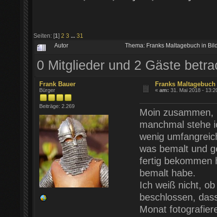
Seiten: [
1
]
2
3
...
31
Autor
Thema: Franks Maltagebuch in Bil
0 Mitglieder und 2 Gäste betr
Frank Bauer
Franks Maltagebuch 
Bürger
«
am:
31. Mai 2018 - 13:2
Beiträge: 2.269
Moin zusammen,
manchmal stehe ic
wenig umfangreic
was bemalt und ge
fertig bekommen h
bemalt habe.
Ich weiß nicht, ob
beschlossen, dass
Monat fotografier