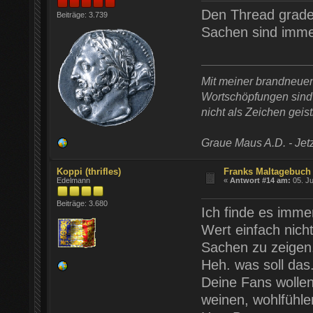
Den Thread grade 
Beiträge: 3.739
Sachen sind imme
Mit meiner brandneue
Wortschöpfungen sind t
nicht als Zeichen geist
Graue Maus A.D. - Jetz
Koppi (thrifles)
Franks Maltagebuch 
Edelmann
«
Antwort #14 am:
05. Ju
Beiträge: 3.680
Ich finde es imme
Wert einfach nich
Sachen zu zeigen
Heh. was soll das.
Deine Fans wolle
weinen, wohlfühle