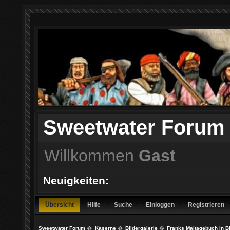
Sweetwater Forum
Willkommen
Gast
Neuigkeiten:
Übersicht
Hilfe
Suche
Einloggen
Registrieren
Sweetwater Forum
�
Kaserne
�
Bildergalerie
�
Franks Maltagebuch in B