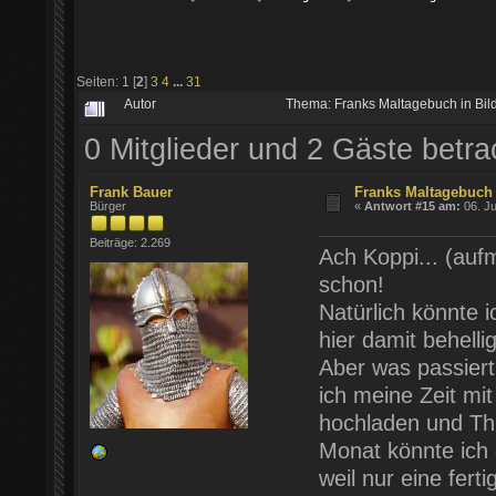
Seiten:
1
[
2
]
3
4
...
31
Autor
Thema: Franks Maltagebuch in Bil
0 Mitglieder und 2 Gäste betr
Frank Bauer
Franks Maltagebuch 
Bürger
«
Antwort #15 am:
06. Ju
Beiträge: 2.269
Ach Koppi... (aufm
schon!
Natürlich könnte 
hier damit behelli
Aber was passiert
ich meine Zeit mit
hochladen und Th
Monat könnte ich d
weil nur eine fert