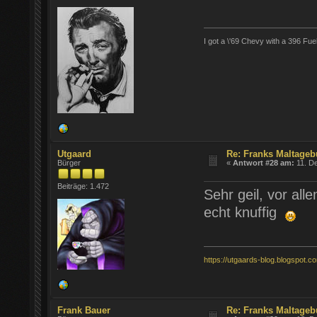
I got a \'69 Chevy with a 396 Fue
Utgaard
Re: Franks Maltageb
Bürger
«
Antwort #28 am:
11. D
Beiträge: 1.472
Sehr geil, vor al
echt knuffig
https://utgaards-blog.blogspot.c
Frank Bauer
Re: Franks Maltageb