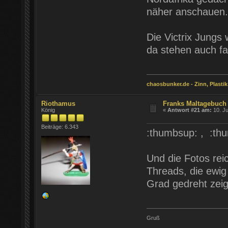
näher anschauen.
Die Victrix Jungs
da stehen auch f
chaosbunker.de - Zinn, Plastik
Riothamus
Franks Maltagebuch 
König
«
Antwort #21 am:
10. Ju
Beiträge: 6.343
:thumbsup: , :thu
Und die Fotos rei
Threads, die ewig
Grad gedreht zei
Gruß