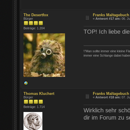
The Desertfox
Franks Maltagebuch 
Bürger
«
Antwort #17 am:
06. Ju
Beiträge: 1.204
TOP! Ich liebe di
\"Man sollte immer eine kleine F
immer eine Schlange dabei haben
Thomas Kluchert
Franks Maltagebuch 
Bürger
«
Antwort #18 am:
07. Ju
Beiträge: 1.714
Wirklich sehr sch
dir im Forum zu s