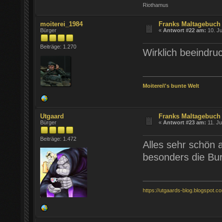
Riothamus
moiterei_1984
Franks Maltagebuch 
Bürger
«
Antwort #22 am:
10. Ju
Beiträge: 1.270
Wirklich beeindru
Moiterei\'s bunte Welt
Utgaard
Franks Maltagebuch 
Bürger
«
Antwort #23 am:
11. Ju
Beiträge: 1.472
Alles sehr schön a
besonders die Bu
https://utgaards-blog.blogspot.c