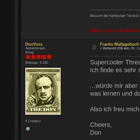
Besucht die Hamburger Tactica!
http://www.hamburg
DonVoss
Franks Maltagebuch 
Administrator
«
Antwort #16 am:
06. Ju
König
Supercooler Threa
Beiträge: 6.160
Ich finde es sehr
...würde mir abe
was lernen und d
Also ich freu mic
Il Creativo
Cheers,
Don