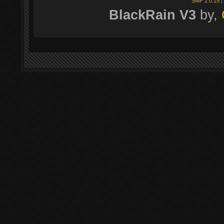
SMF 2.0.15
|
BlackRain V3
by,