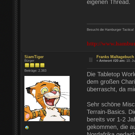
eigenen Thread.
Besucht die Hamburger Tactica!
http://www.hamburg
SiamTiger
Franks Maltagebuch 
Bürger
«
Antwort #20 am:
10. Ju
Beiträge: 2.383
Die Tabletop World
dem großen Charit
überrascht, da mi
Sehr schöne Misc
Terrain-Basics. D
bereits vor 1-2 Ja
gekommen, die au
Nordafrika gedac