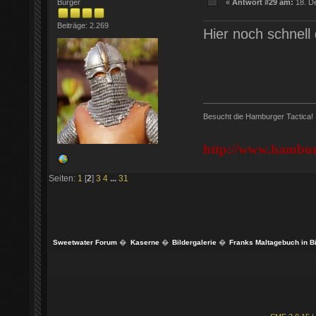
Bürger
«
Antwort #29 am:
18. D
Beiträge: 2.269
Hier noch schnell 
Besucht die Hamburger Tactica!
http://www.hamburg
Seiten:
1
[
2
]
3
4
...
31
Sweetwater Forum
�
Kaserne
�
Bildergalerie
�
Franks Maltagebuch in B