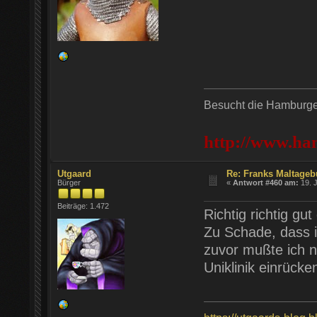
Besucht die Hamburger
http://www.ha
Utgaard
Re: Franks Maltageb
Bürger
«
Antwort #460 am:
19. J
Beiträge: 1.472
Richtig richtig gu
Zu Schade, dass i
zuvor mußte ich n
Uniklinik einrücken