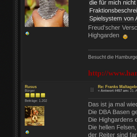
die für mich nic
Fraktionsbeschre
Spielsystem von 
Freud'scher Versch
Highgarden
Besucht die Hamburger
http://www.ha
Rusus
Re: Franks Maltageb
Bürger
«
Antwort #457 am:
21. A
Beiträge: 1.202
Das ist ja mal wie
Die DBA Basen gef
Die Highgardens e
Die hellen Felsen
der Reiter sind far