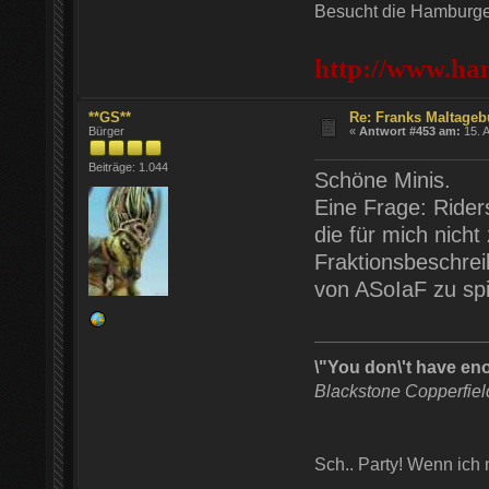
Besucht die Hamburger
http://www.ha
**GS**
Re: Franks Maltageb
Bürger
«
Antwort #453 am:
15. A
Beiträge: 1.044
Schöne Minis.
Eine Frage: Rider
die für mich nich
Fraktionsbeschrei
von ASoIaF zu sp
\"You don\'t have en
Blackstone Copperfie
Sch.. Party! Wenn ich