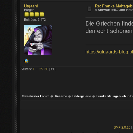
Utgaard
Re: Franks Maltageb
Bürger
«
Antwort #462 am:
Heu
Beiträge: 1.472
Die Griechen find
den echt schönen
https://utgaards-blog.
Seiten:
1
...
29
30
[
31
]
Sweetwater Forum
�
Kaserne
�
Bildergalerie
�
Franks Maltagebuch in B
SMF 2.0.15
|