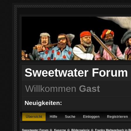
Sweetwater Forum
Willkommen
Gast
Neuigkeiten:
Übersicht
Hilfe
Suche
Einloggen
Registrieren
Sweetwater Forum
�
Kaserne
�
Bildergalerie
�
Franks Maltagebuch in B