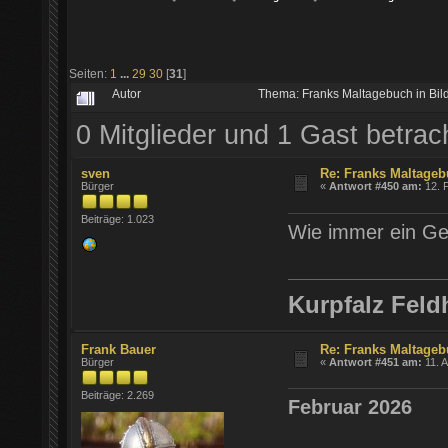
Seiten:
1
...
29
30
[
31
]
Autor
Thema: Franks Maltagebuch in Bil
0 Mitglieder und 1 Gast betra
sven
Re: Franks Maltageb
Bürger
«
Antwort #450 am:
12. F
Beiträge: 1.023
Wie immer ein Ge
Kurpfalz Feld
Frank Bauer
Re: Franks Maltageb
Bürger
«
Antwort #451 am:
11. A
Beiträge: 2.269
Februar 2026