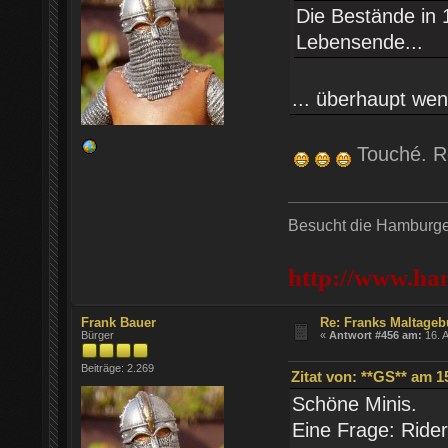
Die Bestände in 
Lebensende...
... überhaupt w
Touché. Re
Besucht die Hamburger
http://www.ha
Frank Bauer
Re: Franks Maltageb
Bürger
«
Antwort #456 am:
16. A
Beiträge: 2.269
Zitat von: **GS** am 15
Schöne Minis.
Eine Frage: Ride