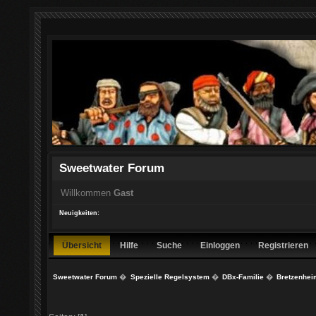
Sweetwater Forum
Willkommen
Gast
Neuigkeiten:
Übersicht
Hilfe
Suche
Einloggen
Registrieren
Sweetwater Forum
�
Spezielle Regelsystem
�
DBx-Familie
�
Bretzenhei