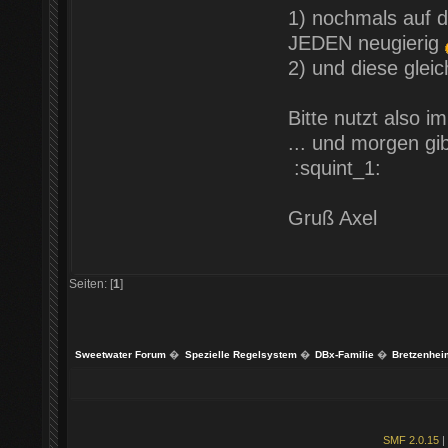
1) nochmals auf 
JEDEN neugierig
2) und diese gleic
Bitte nutzt also i
... und morgen g
:squint_1:
Gruß Axel
Seiten: [
1
]
Sweetwater Forum
�
Spezielle Regelsystem
�
DBx-Familie
�
Bretzenhei
SMF 2.0.15
|