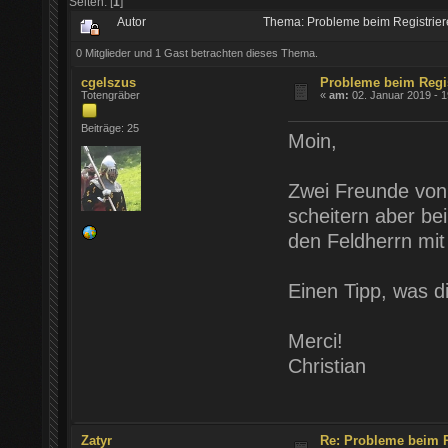
Seiten: [
1
]
Autor
Thema: Probleme beim Registrie
0 Mitglieder und 1 Gast betrachten dieses Thema.
cgelszus
Probleme beim Regis
Totengräber
«
am:
02. Januar 2019 - 1
Beiträge: 25
Moin,
Zwei Freunde von m
scheitern aber be
den Feldherrn mit 
Einen Tipp, was d
Merci!
Christian
Zatyr
Re: Probleme beim R