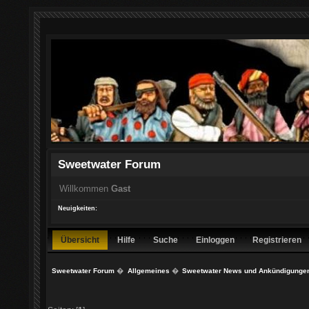
Sweetwater Forum
Willkommen
Gast
Neuigkeiten:
Übersicht
Hilfe
Suche
Einloggen
Registrieren
Sweetwater Forum
�
Allgemeines
�
Sweetwater News und Ankündigunge