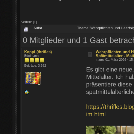
Seiten: [
1
]
Autor
Thema: Wehrpflichten und Heerfolg
0 Mitglieder und 1 Gast betra
Koppi (thrifles)
Wehrpflichten und H
Spätmittelalter - Mat
Edelmann
«
am:
01. März 2026 - 15:
Beiträge: 3.682
Es gibt eine neue,
Mittelalter. Ich 
präsentiere diese
spätmittelalterlic
https://thrifles.b
im.html