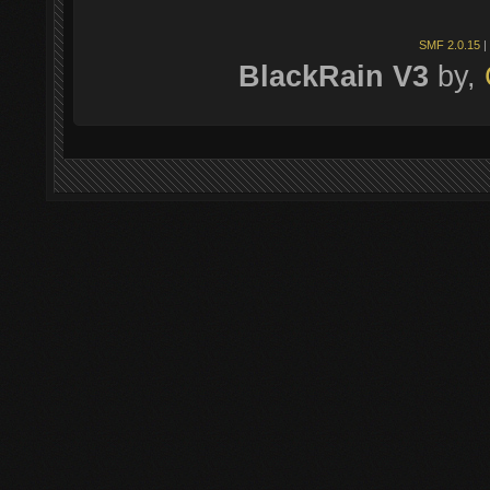
SMF 2.0.15
|
BlackRain V3
by,