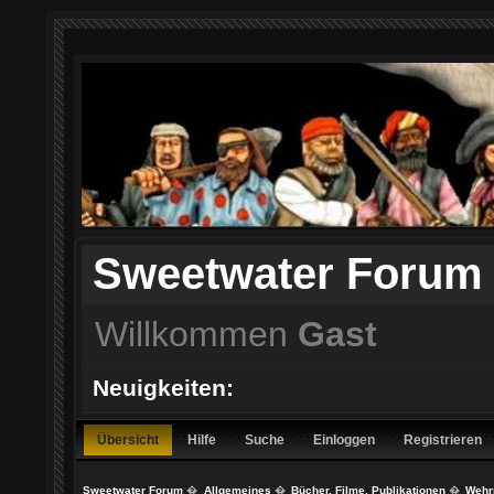
Sweetwater Forum
Willkommen
Gast
Neuigkeiten:
Übersicht
Hilfe
Suche
Einloggen
Registrieren
Sweetwater Forum
�
Allgemeines
�
Bücher, Filme, Publikationen
�
Wehrp