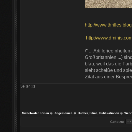
http://www.thrifles.blo
http://www.dminis.com/t
\" ... Artillerieeinhei
Großbritannien ...) si
blau, weil das die Farb
sieht scheiße und spie
Zitat aus einer Bespr
Seiten: [
1
]
Sweetwater Forum
�
Allgemeines
�
Bücher, Filme, Publikationen
�
Wehrp
Gehe zu: