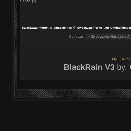
Seiten: [
1
]
Sweetwater Forum
�
Allgemeines
�
Sweetwater News und Ankündigunge
Gehe zu:
SMF 2.0.15
|
BlackRain V3
by,