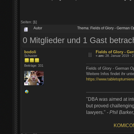
Seiten: [
1
]
Autor
Thema: Fields of Glory - German 
0 Mitglieder und 1 Gast betra
bodoli
Fields of Glory - G
Schuster
«
am:
28. Januar 2019 - 2
Beiträge: 331
Fields of Glory - German O
Weitere Infos findet ihr unte
https://www.tabletopturnie
"DBA was aimed at inte
but proved challenging
lawyers."
- Phil Barker
KOMICO