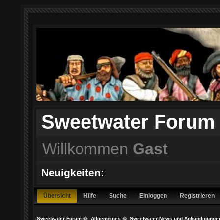
Sweetwater Forum
Willkommen
Gast
Neuigkeiten:
Übersicht
Hilfe
Suche
Einloggen
Registrieren
Sweetwater Forum
�
Allgemeines
�
Sweetwater News und Ankündigunge