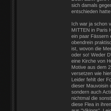
sich damals gegen
entschieden hatte.
Ich war ja schon 
MITTEN in Paris 
ein paar Fässern 
obendrein prakti
ist, wovon die Me
oder so! Weder D
eine Kirche von H
Motive aus dem 21
versetzen wie hie
Leider fehlt der F
dieser Mauvoisin 
sondern auch Acti
nichtmal die sons
diese Flea in ihr
aus "Vikings". Lei