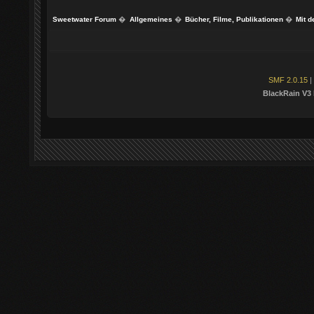
Sweetwater Forum
�
Allgemeines
�
Bücher, Filme, Publikationen
�
Mit d
SMF 2.0.15
|
BlackRain V3