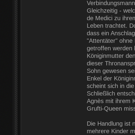
Verbindungsmann, 
Gleichzeitig - we
de Medici zu ihre
Leben trachtet. 
dass ein Anschlag 
"Attentäter" ohne
getroffen werden 
Königinmutter den
dieser Thronansprü
Sohn gewesen sein
Enkel der Königi
scheint sich in d
Schließlich entsc
Agnès mit ihrem Ki
Grufti-Queen missl
Die Handlung ist na
mehrere Kinder mi