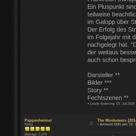
Ein Pluspunkt si
teilweise beachtl
im Galopp über St
Der Erfolg des St
im Folgejahr mit 
nachgelegt hat. "
der weitaus besse
auch schon bespr
Darsteller **
Bilder ***
Story **
Fechtszenen **
«
Letzte Änderung: 03. Juli 2026
Pappenheimer
The Musketeers (201
König
«
Antwort #181 am:
09. J
Beiträge: 5.079