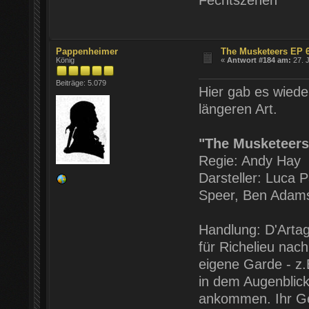
Fechtszenen
Pappenheimer
The Musketeers EP 
König
«
Antwort #184 am:
27. J
Beiträge: 5.079
Hier gab es wieder
längeren Art.
"The Musketeers"
Regie: Andy Hay
Darsteller: Luca 
Speer, Ben Adams,
Handlung: D'Artag
für Richelieu nac
eigene Garde - z.
in dem Augenblick (
ankommen. Ihr Gem