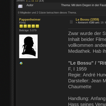
Seiten:
1
...
11
12
[
13
]
Autor
Thema: Mit dem Degen in der Faus
0 Mitglieder und 2 Gäste betrachten dieses Thema.
Pappenheimer
Le Bossu (1959)
König
«
Antwort #180 am:
19. M
Beiträge: 5.079
Zwar wurde der St
Inhalt beider Film
vollkommen anderer
Mediathek. Hab ih
"Le Bossu" / "Ri
F, I 1959
Regie: André Hun
Darsteller: Jean 
Chaumette
Handlung: Anfang
Hass seines Verw