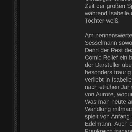
Zeit der großen S
während Isabelle 
Tochter weiß.
Am nennenswertest
Sesselmann sowohl
Denn der Rest des 
Comic Relief ein 
der Darsteller üb
besonders trauri
verliebt in Isabell
nach etlichen Jah
von Aurore, wodur
Was man heute an
Wandlung mitmache
spielt von Anfang
Edelmann. Auch e
Frankreich transp