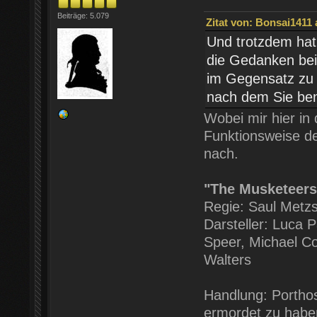
Beiträge: 5.079
Zitat von: Bonsai1411 
Und trotzdem hat
die Gedanken beis
im Gegensatz zu 
nach dem Sie ben
Wobei mir hier in 
Funktionsweise de
nach.
"The Musketeers
Regie: Saul Metzs
Darsteller: Luca 
Speer, Michael Co
Walters
Handlung: Porthos
ermordet zu haben