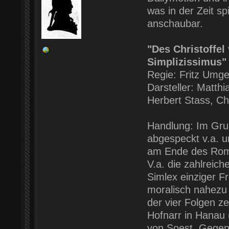
was in der Zeit sp
anschaubar.
"Des Christoffe
Simplizissimus"
Regie: Fritz Umge
Darsteller: Matthi
Herbert Stass, Ch
Handlung: Im Gru
abgespeckt v.a. u
am Ende des Roma
V.a. die zahlreic
Simlex einziger Fr
moralisch nahezu 
der vier Folgen ze
Hofnarr in Hanau 
von Soest. Gegen E