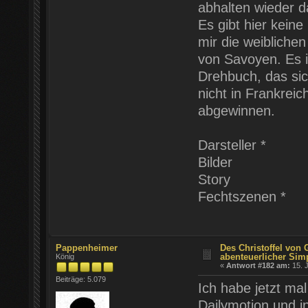
abhalten wieder 
Es gibt hier kein
mir die weiblichen
von Savoyen. Es i
Drehbuch, das si
nicht in Frankreic
abgewinnen.
Darsteller *
Bilder
Story
Fechtszenen *
Pappenheimer
Des Christoffel von
abenteuerlicher Sim
König
«
Antwort #182 am:
15. J
Beiträge: 5.079
Ich habe jetzt ma
Dailymotion und i