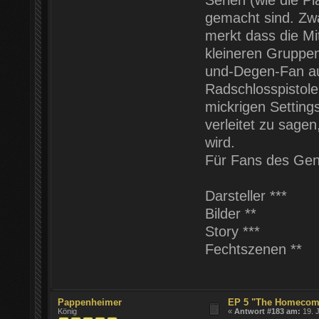
Serien (wie die P
gemacht sind. Zwa
merkt dass die Mi
kleineren Gruppen 
und-Degen-Fan au
Radschlosspistol
mickrigen Settings
verleitet zu sagen
wird.
Für Fans des Gen
Darsteller ***
Bilder **
Story ***
Fechtszenen **
Pappenheimer
EP 5 "The Homecomi
König
«
Antwort #183 am:
19. J