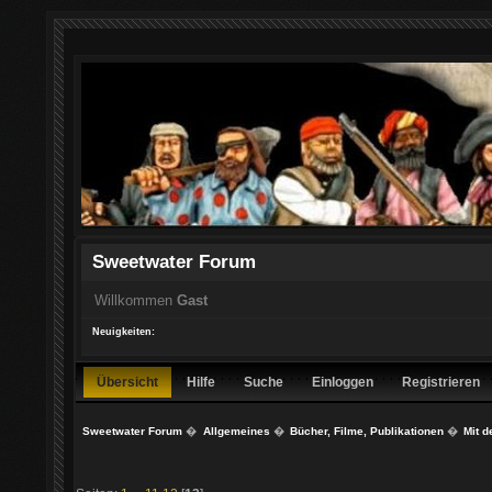
Sweetwater Forum
Willkommen
Gast
Neuigkeiten:
Übersicht
Hilfe
Suche
Einloggen
Registrieren
Sweetwater Forum
�
Allgemeines
�
Bücher, Filme, Publikationen
�
Mit d