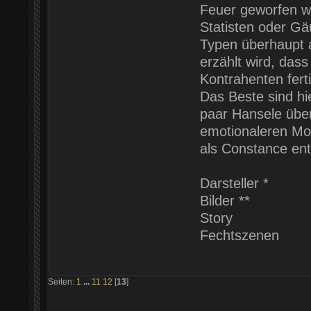
Feuer geworfen wi
Statisten oder G
Typen überhaupt 
erzählt wird, dass
Kontrahenten fert
Das Beste sind h
paar Hansele über
emotionaleren Mom
als Constance entw
Darsteller *
Bilder **
Story
Fechtszenen
Seiten:
1
...
11
12
[
13
]