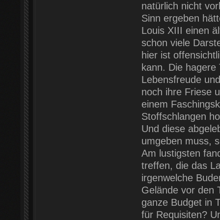
natürlich nicht v
Sinn ergeben hätt
Louis XIII einen 
schon viele Darst
hier ist offensich
kann. Die hagere T
Lebensfreude und
noch ihre Friese 
einem Faschingsko
Stoffschlangen h
Und diese abgeleb
umgeben muss, sol
Am lustigsten fan
treffen, die das 
irgenwelche Buden 
Gelände vor den T
ganze Budget in T
für Requisiten? U