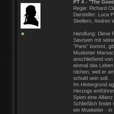
PT 4 - "The Good
Regie: Richard Cl
Darsteller: Luca 
Skellern, Andres W
Handlung: Diese F
Savoyen mit sein
"Paris" kommt, gi
Musketier Marsac.
anschließend von
einmal das Leben 
rächen, weil er a
schuld sein soll.
Im Hintergrund agi
Herzogs entführen 
Spion eine Allianz
Schließlich finde
ein Musketier - i