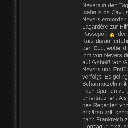
Nevers in den Tag
Isabelle de Caylu
Nevers ermorden z
Lagardère zur Hilf
Passepoil
, der
Kurz darauf erfäh
den Duc, wobei di
ihm von Nevers d
auf Geheiß von G
Nevers und Entführ
verfolgt. Es geli
Scharmützeln mit
nach Spanien zu g
untertauchen. Als
des Regenten von F
erklären will, keh
nach Frankreich z
Gonzague einzusch