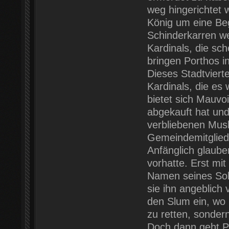
weg hingerichtet 
König um eine Beg
Schinderkarren we
Kardinals, die sc
bringen Porthos i
Dieses Stadtviert
Kardinals, die e
bietet sich Mauvoi
abgekauft hat un
verbliebenen Mus
Gemeindemitglied 
Anfänglich glaube
vorhatte. Erst mit
Namen seines Sohn
sie ihn angeblich 
den Slum ein, wo 
zu retten, sonder
Doch dann geht P