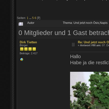
Seiten:
1
...
5
6
[
7
]
Autor
Thema: Und jetzt noch Ösis,Napis
0 Mitglieder und 1 Gast betra
Dirk Tietten
Re: Und jetzt noch Ö
Bürger
«
Antwort #90 am:
07. D
Beiträge: 2.417
Hallo
Habe ja die restli