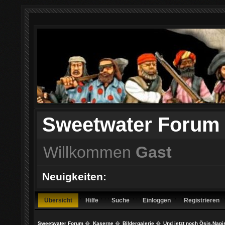
Sweetwater Forum
Willkommen
Gast
Neuigkeiten:
Übersicht
Hilfe
Suche
Einloggen
Registrieren
Sweetwater Forum
�
Kaserne
�
Bildergalerie
�
Und jetzt noch Ösis,Napi