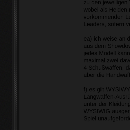
zu den jeweiligen 
wobei als Helden n
vorkommenden Lea
Leaders, sofern v
ea) ich weise an d
aus dem Showdown
jedes Modell kann
maximal zwei dav
4 Schußwaffen, da
aber die Handwaff
f) es gilt WYSIWY
Langwaffen-Ausrü
unter der Kleidung
WYSIWIG ausgerüs
Spiel unaufgeforde