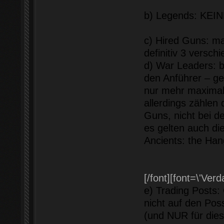
b) Legends: KEI
c) Hired Guns: m
definitiv 3 versch
d) War Leaders: b
den Anführer – ge
nur mehr maximal 
allerdings zählen
Guns, nicht bei de
es gelten auch d
Ancients: the Ha
[/font]
[font=\'Verd
e) Trading Posts
nicht auf den Pos
(und NUR für dies