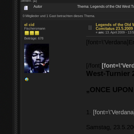
Seiten: [
1
]
Autor
Thema: Legends of the Old West T
0 Mitglieder und 1 Gast betrachten dieses Thema.
el cid
Legends of the Old 
Comitatus 23.5.2009
Fischersmann
«
am:
13. April 2009 - 13:
Beiträge: 678
[font=\'Verdana]End
[/font]
[font=\'Ver
West-Turnier 
„ONCE UPON 
1.
[font=\'Verdana
Samstag, 23.5.20