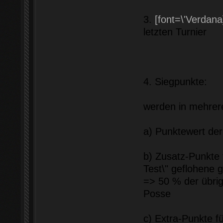
3.
[font=\'Verdana
letzten Turnier
4. Siegpunkte:
werden in mehrere
a) Punktewert der
b) Zusatz-Punkte f
Test\" geflohene 
=> 50 % der übri
Posse
c) Extra-Punkte fü