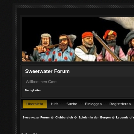
Sweetwater Forum
Willkommen
Gast
Neuigkeiten:
Übersicht
Hilfe
Suche
Einloggen
Registrieren
Sweetwater Forum
�
Clubbereich
�
Spielen in den Bergen
�
Legends of 