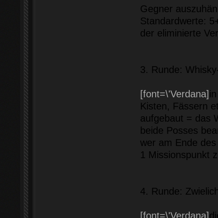
Gegner auszuhänd
Standardwerte: 5+
der eliminierte Ve
3. Runde: Whisk
[font=\'Verdana]
in
Kisten, Fässern et
aufgebaut = das 
beide Posses bea
wer am Ende des 
1 Missionspunkt 
4. Runde: Zwielic
[font=\'Verdana]
di