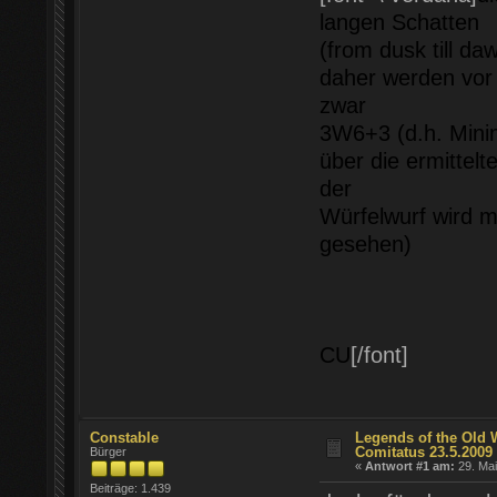
langen Schatten
(from dusk till da
daher werden vor 
zwar
3W6+3 (d.h. Mini
über die ermittel
der
Würfelwurf wird mi
gesehen)
CU
[/font]
Constable
Legends of the Old 
Comitatus 23.5.2009
Bürger
«
Antwort #1 am:
29. Mai
Beiträge: 1.439