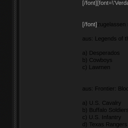
[/font]
[font=\'Verd
[/font]
zugelassen 
aus: Legends of 
a) Desperados
b) Cowboys
c) Lawmen
aus: Frontier: Blo
a) U.S. Cavalry
b) Buffalo Soldier
c) U.S. Infantry
d) Texas Rangers