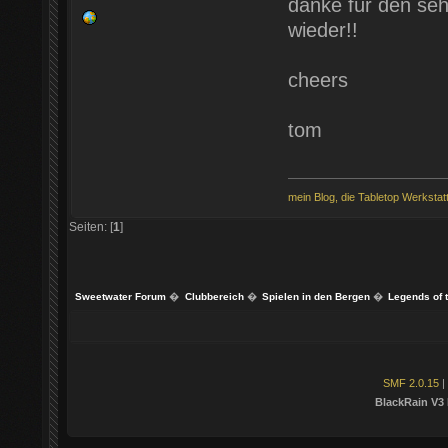
danke für den seh
wieder!!
cheers
tom
mein Blog, die Tabletop Werkstat
Seiten: [
1
]
Sweetwater Forum
�
Clubbereich
�
Spielen in den Bergen
�
Legends of 
SMF 2.0.15
|
BlackRain V3