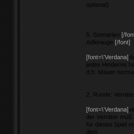
optional)
5. Szenarien:
[/fon
Adlerauge
[/font]
[font=\'Verdana]
da
jedes Hindernis h
d.h. Mauer normal 
2. Runde: Verrät
[font=\'Verdana]
e
der Verräter muß 
für dieses Spiel m
dem