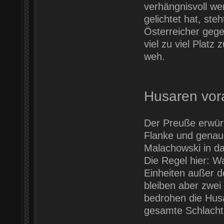
verhängnisvoll we
gelichtet hat, ste
Österreicher gege
viel zu viel Plat
weh.
Husaren vor
Der Preuße erwürfe
Flanke und genau
Malachowski in d
Die Regel hier: Wa
Einheiten außer d
bleiben aber zwe
bedrohen die Husa
gesamte Schlacht