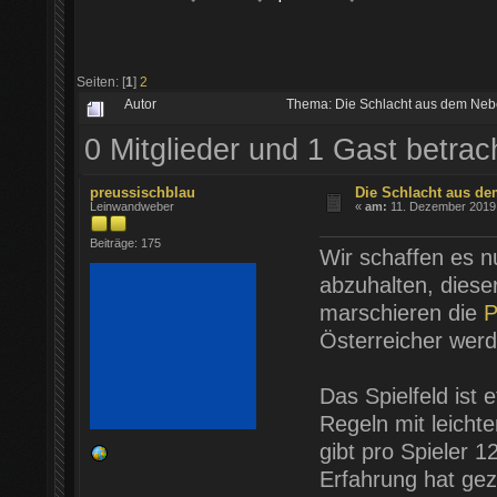
Seiten: [
1
]
2
Autor
Thema: Die Schlacht aus dem Neb
0 Mitglieder und 1 Gast betra
preussischblau
Die Schlacht aus de
Leinwandweber
«
am:
11. Dezember 2019 
Beiträge: 175
Wir schaffen es nu
abzuhalten, diese
marschieren die
P
Österreicher wer
Das Spielfeld ist
Regeln mit leichte
gibt pro Spieler 1
Erfahrung hat gez