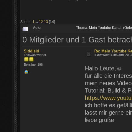
Seiten:
1
...
12
13
[
14
]
Autor
Thema: Mein Youtube Kanal (Gel
0 Mitglieder und 1 Gast betra
Siddisid
Re: Mein Youtube K
Leinwandweber
«
Antwort #195 am:
20. J
Beiträge: 198
Hallo Leute,☺️
für alle die Inter
mein neues Video i
Tutorial: Build &
https://www.you
ich hoffe es gefäll
lasst mir gerne e
liebe grüße