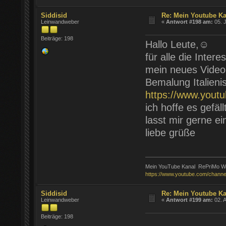
Siddisid
Re: Mein Youtube K
Leinwandweber
«
Antwort #198 am:
05. J
Beiträge: 198
Hallo Leute,☺️
für alle die Inter
mein neues Video i
Bemalung Italien
https://www.you
ich hoffe es gefäll
lasst mir gerne e
liebe grüße
Mein YouTube Kanal RePriMo Wa
https://www.youtube.com/chann
Siddisid
Re: Mein Youtube K
Leinwandweber
«
Antwort #199 am:
02. A
Beiträge: 198