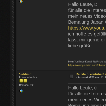
Hallo Leute,☺️
für alle die Inter
mein neues Video i
Bemalung Japan 
https://www.you
ich hoffe es gefäll
lasst mir gerne e
liebe grüße
Mein YouTube Kanal RePriMo Wa
https://www.youtube.com/chann
Siddisid
Re: Mein Youtube K
Leinwandweber
«
Antwort #200 am:
15. A
Beiträge: 198
Hallo Leute,☺️
für alle die Inter
mein neues Video i
Bemalung eines 