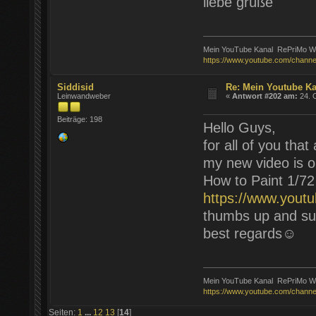
liebe grüße
Mein YouTube Kanal RePriMo Wa
https://www.youtube.com/chann
Siddisid
Re: Mein Youtube K
Leinwandweber
«
Antwort #202 am:
24. O
Beiträge: 198
Hello Guys,
for all of you that
my new video is on
How to Paint 1/7
https://www.you
thumbs up and sub
best regards☺️
Mein YouTube Kanal RePriMo Wa
https://www.youtube.com/chann
Seiten:
1
...
12
13
[
14
]