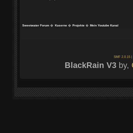
Sweetwater Forum
�
Kaserne
�
Projekte
�
Mein Youtube Kanal
SMF 2.0.15
|
BlackRain V3
by,