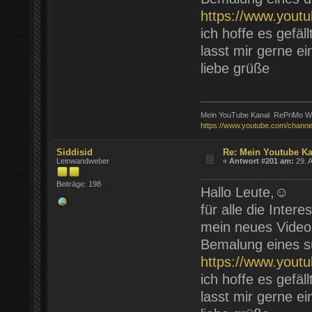
https://www.you
ich hoffe es gefäll
lasst mir gerne e
liebe grüße
Mein YouTube Kanal RePriMo Wa
https://www.youtube.com/chann
Siddisid
Re: Mein Youtube K
Leinwandweber
«
Antwort #201 am:
29. A
Beiträge: 198
Hallo Leute,☺️
für alle die Inter
mein neues Video i
Bemalung eines s
https://www.you
ich hoffe es gefäll
lasst mir gerne e