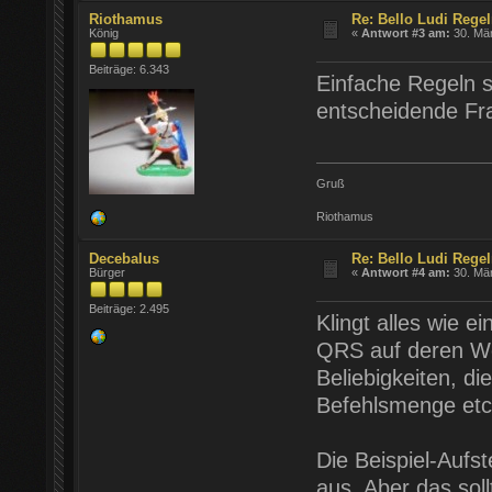
Riothamus
Re: Bello Ludi Rege
König
«
Antwort #3 am:
30. Mär
Beiträge: 6.343
Einfache Regeln s
entscheidende Fr
Gruß
Riothamus
Decebalus
Re: Bello Ludi Rege
Bürger
«
Antwort #4 am:
30. Mär
Beiträge: 2.495
Klingt alles wie 
QRS auf deren Web
Beliebigkeiten, di
Befehlsmenge etc
Die Beispiel-Aufs
aus. Aber das soll