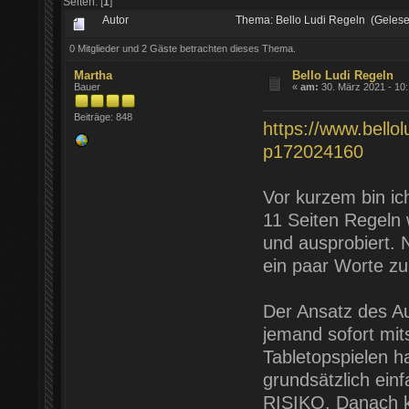
Seiten: [
1
]
Autor
Thema: Bello Ludi Regeln (Geles
0 Mitglieder und 2 Gäste betrachten dieses Thema.
Martha
Bello Ludi Regeln
Bauer
«
am:
30. März 2021 - 10:
Beiträge: 848
https://www.bellol
p172024160
Vor kurzem bin ic
11 Seiten Regeln w
und ausprobiert. N
ein paar Worte zu
Der Ansatz des Au
jemand sofort mit
Tabletopspielen ha
grundsätzlich einf
RISIKO. Danach k