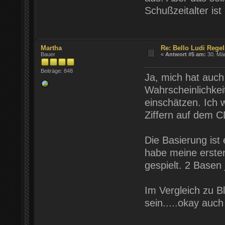
Schußzeitalter is
Martha
Re: Bello Ludi Rege
Bauer
«
Antwort #5 am:
30. Mär
Beiträge: 848
Ja, mich hat auch
Wahrscheinlichke
einschätzen. Ich w
Ziffern auf dem 
Die Basierung ist 
habe meine ersten
gespielt. 2 Basen 
Im Vergleich zu B
sein.....okay auch