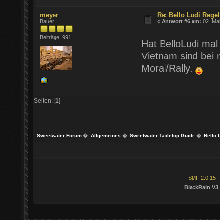
meyer
Re: Bello Ludi Rege
Bauer
«
Antwort #6 am:
02. Mai
Beiträge: 991
Hat BelloLudi mal
Vietnam sind bei 
Moral/Rally.
Seiten: [
1
]
Sweetwater Forum
�
Allgemeines
�
Sweetwater Tabletop Guide
�
Bello 
SMF 2.0.15
|
BlackRain V3