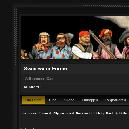
Sweetwater Forum
Willkommen
Gast
Neuigkeiten:
Übersicht
Hilfe
Suche
Einloggen
Registrieren
Sweetwater Forum
�
Allgemeines
�
Sweetwater Tabletop Guide
�
Bello 