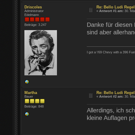
Driscoles
Re: Bello Ludi Rege
Administrator
«
Antwort #1 am:
30. Mär
Edelmann
Danke für diesen L
Beiträge: 3.247
sind aber allerh
I got a \'69 Chevy with a 396 Fue
Martha
Re: Bello Ludi Rege
Bauer
«
Antwort #2 am:
30. Mär
Beiträge: 848
Allerdings, ich s
kleine Auflagen p