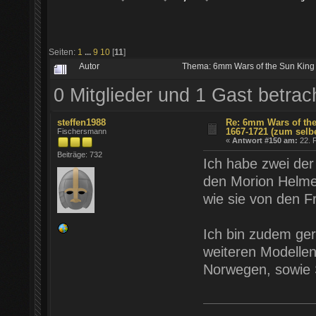
Seiten:
1
...
9
10
[
11
]
Autor
Thema: 6mm Wars of the Sun King
0 Mitglieder und 1 Gast betra
steffen1988
Re: 6mm Wars of the
1667-1721 (zum selb
Fischersmann
«
Antwort #150 am:
22. F
Beiträge: 732
Ich habe zwei der 
den Morion Helmen
wie sie von den F
Ich bin zudem ger
weiteren Modelle
Norwegen, sowie S