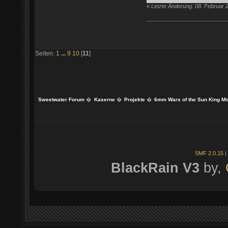
«
Letzte Änderung: 08. Februar 
Seiten:
1
...
9
10
[
11
]
Sweetwater Forum
�
Kaserne
�
Projekte
�
6mm Wars of the Sun King Mi
SMF 2.0.15
|
BlackRain V3
by,