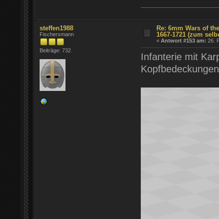
steffen1988
Re: 6mm Wars of the
1667-1721 (zum selb
Fischersmann
«
Antwort #153 am:
26. F
Beiträge: 732
Infanterie mit K
Kopfbedeckungen