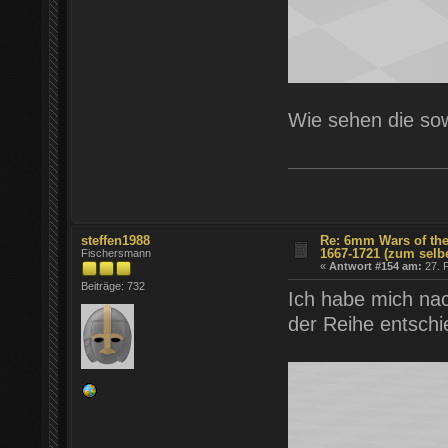
Wie sehen die so
steffen1988
Re: 6mm Wars of the
1667-1721 (zum selb
Fischersmann
«
Antwort #154 am:
27. F
Beiträge: 732
Ich habe mich nac
der Reihe entschi