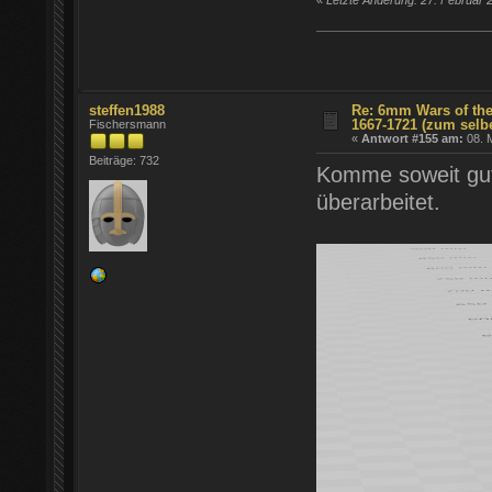
steffen1988
Re: 6mm Wars of the
1667-1721 (zum selb
Fischersmann
«
Antwort #155 am:
08. M
Beiträge: 732
Komme soweit gut 
überarbeitet.