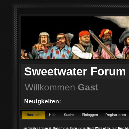
Sweetwater Forum
Willkommen
Gast
Neuigkeiten:
Übersicht
Hilfe
Suche
Einloggen
Registrieren
Sweetwater Forum
�
Kaserne
�
Projekte
�
6mm Wars of the Sun King Mi