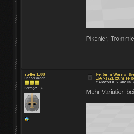
Pikenier, Trommle
steffen1988
Re: 6mm Wars of the
1667-1721 (zum selb
Fischersmann
«
Antwort #156 am:
08. M
Beiträge: 732
Mehr Variation b