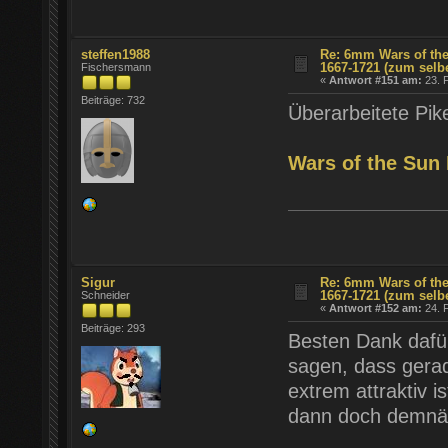
steffen1988
Re: 6mm Wars of the
1667-1721 (zum selb
Fischersmann
«
Antwort #151 am:
23. F
Beiträge: 732
Überarbeitete Pike
Wars of the Sun
Sigur
Re: 6mm Wars of the
1667-1721 (zum selb
Schneider
«
Antwort #152 am:
24. F
Beiträge: 293
Besten Dank dafür!
sagen, dass gera
extrem attraktiv i
dann doch demnäch