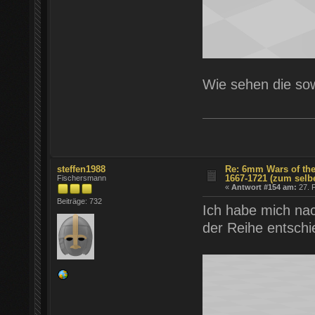
Wie sehen die so
steffen1988
Re: 6mm Wars of the
1667-1721 (zum selb
Fischersmann
«
Antwort #154 am:
27. F
Beiträge: 732
Ich habe mich nac
der Reihe entschi