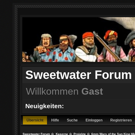
Sweetwater Forum
Willkommen
Gast
Neuigkeiten:
Übersicht
Hilfe
Suche
Einloggen
Registrieren
Sweetwater Forum
�
Kaserne
�
Projekte
�
6mm Wars of the Sun King Mi