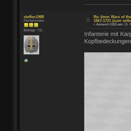
steffen1988
Re: 6mm Wars of the
1667-1721 (zum selb
Fischersmann
«
Antwort #153 am:
26. F
Beiträge: 732
Infanterie mit K
Kopfbedeckungen