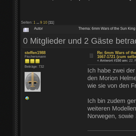
Seiten:
1
...
9
10
[
11
]
Autor
Thema: 6mm Wars of the Sun King
0 Mitglieder und 2 Gäste betr
steffen1988
Re: 6mm Wars of the
1667-1721 (zum selb
Fischersmann
«
Antwort #150 am:
22. F
Beiträge: 732
Ich habe zwei der 
den Morion Helmen
wie sie von den F
Ich bin zudem ger
weiteren Modelle
Norwegen, sowie S