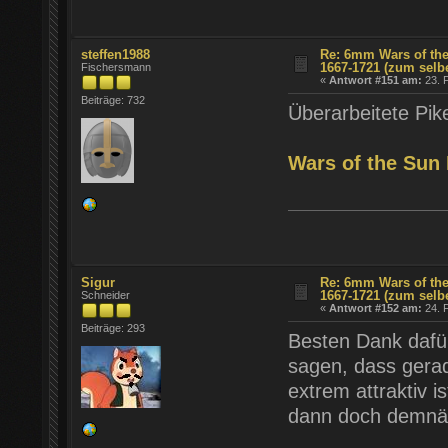
steffen1988
Re: 6mm Wars of the
1667-1721 (zum selb
Fischersmann
«
Antwort #151 am:
23. F
Beiträge: 732
Überarbeitete Pike
Wars of the Sun
Sigur
Re: 6mm Wars of the
1667-1721 (zum selb
Schneider
«
Antwort #152 am:
24. F
Beiträge: 293
Besten Dank dafür!
sagen, dass gera
extrem attraktiv i
dann doch demnäch