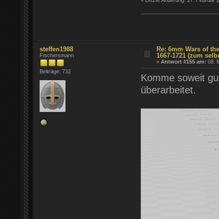
steffen1988
Re: 6mm Wars of the
1667-1721 (zum selb
Fischersmann
«
Antwort #155 am:
08. M
Beiträge: 732
Komme soweit gut 
überarbeitet.