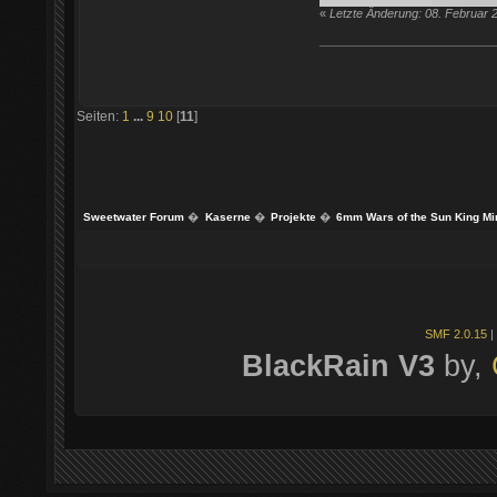
«
Letzte Änderung: 08. Februar 
Seiten:
1
...
9
10
[
11
]
Sweetwater Forum
�
Kaserne
�
Projekte
�
6mm Wars of the Sun King Mi
SMF 2.0.15
|
BlackRain V3
by,