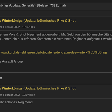
königs (Update: Generäle) (Gelesen 73931 mal)
s Winterkönigs (Update: böhmisches Pike & Shot
9. Februar 2022 - 15:35:00 »
der ein Pike & Shot Regiment abgeworben. Mit Geld von den böhmische Stän
 konnte ein aus erfahren Kämpfern ein Veteranen-Regiment aufgestellt werde
//www.kurpfalz-feldherren.de/fotogalerie/der-traum-des-winterk%C3%B6nigs
e Assault Group
en
s Winterkönigs (Update: böhmisches Pike & Shot
9. Februar 2022 - 19:07:38 »
sehr schönes Regiment!