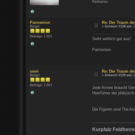
Riothamus
Parmenion
Re: Der Traum de
Bürger
«
Antwort #128 am:
1
Beiträge: 1.923
Sieht wirklich gut aus!
Parmenion
sven
Re: Der Traum de
Bürger
«
Antwort #129 am:
2
Beiträge: 1.023
Jede Armee braucht Gene
Heerführer der pfälzisc
Die Figuren sind The As
Kurpfalz Feldherr