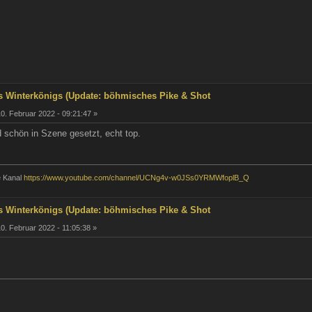
s Winterkönigs (Update: böhmisches Pike & Shot
0. Februar 2022 - 09:21:47 »
d schön in Szene gesetzt, echt top.
e Kanal
https://www.youtube.com/channel/UCNg4v-w0JSs0YRMWfoplB_Q
s Winterkönigs (Update: böhmisches Pike & Shot
0. Februar 2022 - 11:05:38 »