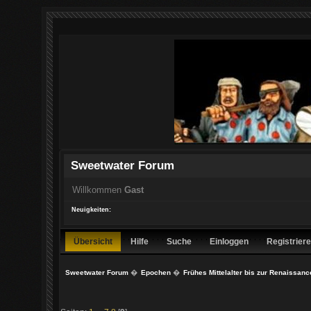
Sweetwater Forum
Willkommen
Gast
Neuigkeiten:
Übersicht
Hilfe
Suche
Einloggen
Registrier
Sweetwater Forum
�
Epochen
�
Frühes Mittelalter bis zur Renaissanc