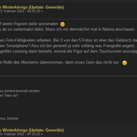
s Winterkönigs (Update: Generäle)
3. Februar 2022 - 20:52:20 »
auf weiter Figuren dafür anzumalen
s du so runtermalst dafür. Muss ich mir demnächst mal in Natura anschauen.
nen Foto-Fähigkeiten arbeiten. Bei 3 von den 5 Fotos ist eher das Gebüsch dahi
em Smartphone? Also ich bin generell ja sehr unfähig was Fotografie angeht...
größte Leistung darin besteht, einmal die Figur auf dem Touchscreen anzutipp
l die Rolle des Meckerns übernommen, dann muss Gero das nicht tun
ss jemand bestraft werden.
r Täter ist\"
 nos, Domine
s Winterkönigs (Update: Generäle)
5. Februar 2022 - 07:13:22 »