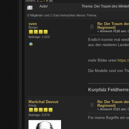
Seiten:
1
...
7
8
[
9
]
Autor
Thema: Der Traum des Winter
0 Mitglieder und 1 Gast betrachten dieses Thema.
sven
Re: Der Traum de
Regiment)
Bürger
«
Antwort #120 am:
0
Beiträge: 1.023
Endlich konnte mal wie
aus den niederen Landen
mehr Bilder unter:
https:
Die Modelle sind von Th
Kurpfalz Feldherr
Maréchal Davout
Re: Der Traum de
Regiment)
König
«
Antwort #121 am:
0
Beiträge: 5.674
Für meine Begriffe ein 