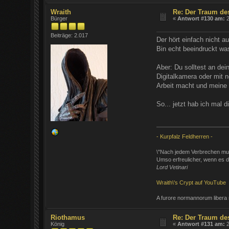
Wraith
Re: Der Traum de
Bürger
«
Antwort #130 am:
2
Beiträge: 2.017
Der hört einfach nicht 
Bin echt beeindruckt wa
Aber: Du solltest an dei
Digitalkamera oder mit n
Arbeit macht und meine 
So... jetzt hab ich ma
- Kurpfalz Feldherren -
\"Nach jedem Verbrechen mu
Umso erfreulicher, wenn es de
Lord Vetinari
Wraith\'s Crypt auf YouTube
A furore normannorum libera
Riothamus
Re: Der Traum de
König
«
Antwort #131 am:
2