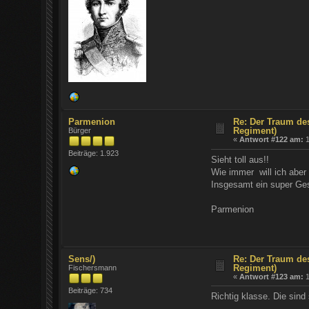
Parmenion
Re: Der Traum de
Regiment)
Bürger
«
Antwort #122 am:
1
Beiträge: 1.923
Sieht toll aus!!
Wie immer will ich aber
Insgesamt ein super G
Parmenion
Sens/)
Re: Der Traum de
Regiment)
Fischersmann
«
Antwort #123 am:
1
Beiträge: 734
Richtig klasse. Die sin