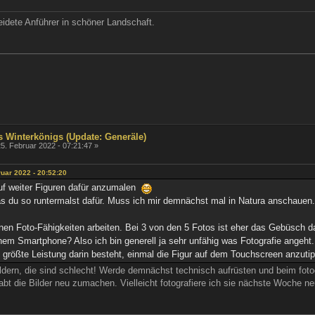
idete Anführer in schöner Landschaft.
s Winterkönigs (Update: Generäle)
5. Februar 2022 - 07:21:47 »
ruar 2022 - 20:52:20
auf weiter Figuren dafür anzumalen
as du so runtermalst dafür. Muss ich mir demnächst mal in Natura anschauen.
nen Foto-Fähigkeiten arbeiten. Bei 3 von den 5 Fotos ist eher das Gebüsch dahi
nem Smartphone? Also ich bin generell ja sehr unfähig was Fotografie angeht..
größte Leistung darin besteht, einmal die Figur auf dem Touchscreen anzutip
ildern, die sind schlecht! Werde demnächst technisch aufrüsten und beim foto
abt die Bilder neu zumachen. Vielleicht fotografiere ich sie nächste Woche 