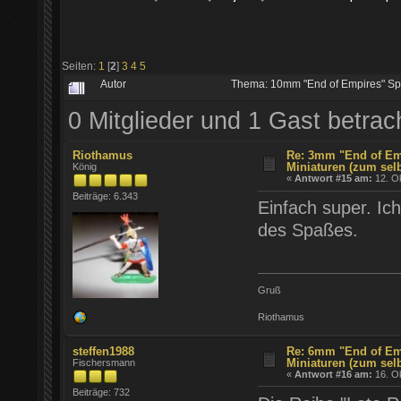
Seiten:
1
[
2
]
3
4
5
Autor
Thema: 10mm "End of Empires" Spä
0 Mitglieder und 1 Gast betra
Riothamus
Re: 3mm "End of Em
Miniaturen (zum sel
König
«
Antwort #15 am:
12. Ok
Beiträge: 6.343
Einfach super. I
des Spaßes.
Gruß
Riothamus
steffen1988
Re: 6mm "End of Em
Miniaturen (zum sel
Fischersmann
«
Antwort #16 am:
16. Ok
Beiträge: 732