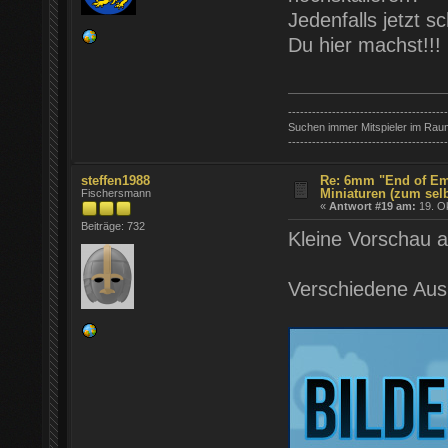
Jedenfalls jetzt 
Du hier machst!!!
----------------------------------------
Suchen immer Mitspieler im Rau
----------------------------------------
steffen1988
Re: 6mm "End of Em
Miniaturen (zum sel
Fischersmann
«
Antwort #19 am:
19. Ok
Beiträge: 732
Kleine Vorschau 
Verschiedene Aus