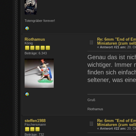
Totengräber forever!
Riothamus
Re: 6mm "End of Em
Miniaturen (zum sel
König
«
Antwort #21 am:
20. Ok
Beiträge: 6.343
Genau das ist nic
wichtiger. Immer m
finden sich einfa
seltener, was ein
Gruß
Riothamus
steffen1988
Re: 6mm "End of Em
Miniaturen (zum sel
Fischersmann
«
Antwort #22 am:
20. Ok
Beiträge: 732