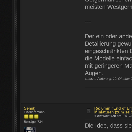
meisten Westgerma
---
Der ein oder ander
Detailierung gewun
eingeschränkten D
die Modelle einfa
mit geringeren Ma
Augen.
«
Letzte Änderung: 19. Oktober 
Sens/)
Re: 6mm "End of Em
Miniaturen (zum sel
Fischersmann
«
Antwort #20 am:
20. Ok
Beiträge: 734
Die Idee, dass sie