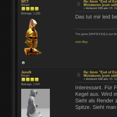
WCT
Re: 6mm "End of Em
Miniaturen (zum sel
Bürger
«
Antwort #25 am:
05. D
Beiträge: 1.200
Das tut mir leid b
The game [WHFB 8.Ed] is just lik
mein Blog
JensN
Re: 6mm "End of Em
Miniaturen (zum sel
Bürger
«
Antwort #26 am:
05. D
Beiträge: 1.047
Interessant. Für 
Kegel aus. Wird i
Sieht als Render 
Spitze. Sieht man