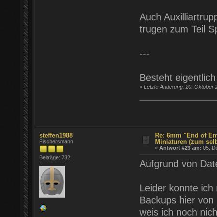
Auch Auxilliartru
trugen zum Teil S
---
Besteht eigentlic
«
Letzte Änderung: 20. Oktober 
steffen1988
Re: 6mm "End of Em
Miniaturen (zum sel
Fischersmann
«
Antwort #23 am:
05. D
Beiträge: 732
Aufgrund von Daten
Leider konnte ich
Backups hier von
weis ich noch nic