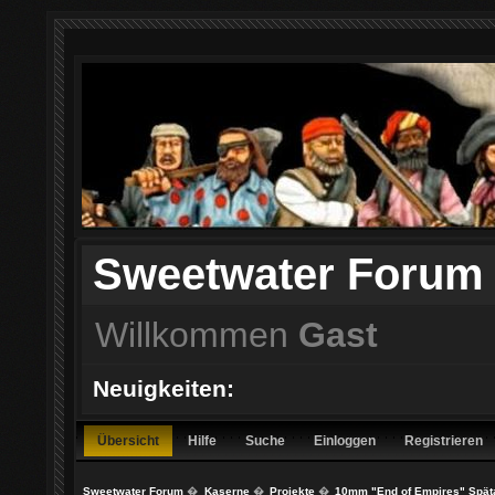
Sweetwater Forum
Willkommen
Gast
Neuigkeiten:
Übersicht
Hilfe
Suche
Einloggen
Registrieren
Sweetwater Forum
�
Kaserne
�
Projekte
�
10mm "End of Empires" Späta