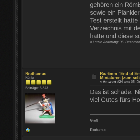
gehören ein Römis
sowie ein Plänkler
Test erstellt ha
Verzeichnis mit d
hatte und diese s
«
Letzte Änderung: 05. Dezember
Riothamus
Re: 6mm "End of Em
Miniaturen (zum sel
König
«
Antwort #24 am:
05. D
Beiträge: 6.343
Das ist schade. N
viel Gutes fürs H
Gruß
Riothamus