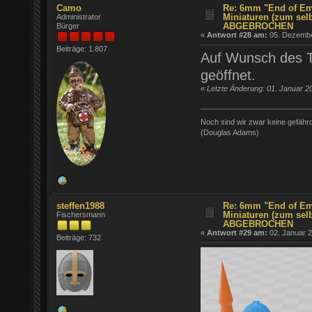
Camo
Re: 6mm "End of Em
Miniaturen (zum sel
Administrator
ABGEBROCHEN
Bürger
«
Antwort #28 am:
05. Dezember
Beiträge: 1.807
Auf Wunsch des Th
geöffnet.
«
Letzte Änderung: 01. Januar 2
Noch sind wir zwar keine gefährde
(Douglas Adams)
steffen1988
Re: 6mm "End of Em
Miniaturen (zum sel
Fischersmann
ABGEBROCHEN
«
Antwort #29 am:
02. Januar 2
Beiträge: 732