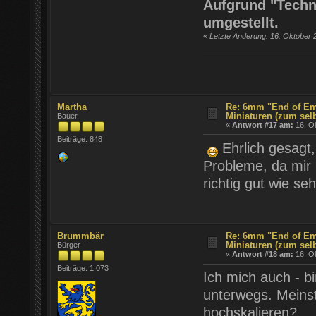
Aufgrund "Techn
umgestellt.
«
Letzte Änderung: 16. Oktober 
Martha
Re: 6mm "End of Em
Miniaturen (zum sel
Bauer
«
Antwort #17 am:
16. Ok
Beiträge: 848
Ehrlich gesagt,
Probleme, da mir 
richtig gut wie se
Brummbär
Re: 6mm "End of Em
Miniaturen (zum sel
Bürger
«
Antwort #18 am:
16. Ok
Beiträge: 1.073
Ich mich auch - bi
unterwegs. Meins
hochskalieren?