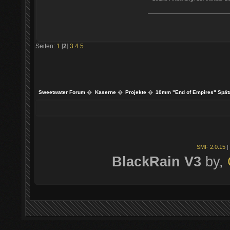
Seiten:
1
[
2
]
3
4
5
Sweetwater Forum
�
Kaserne
�
Projekte
�
10mm "End of Empires" Späta
SMF 2.0.15
|
BlackRain V3
by,