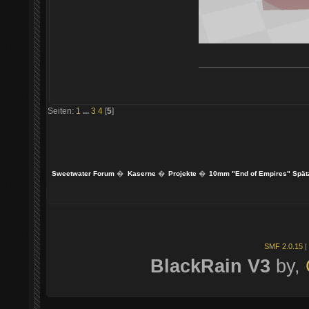
Seiten:
1
...
3
4
[
5
]
Sweetwater Forum
�
Kaserne
�
Projekte
�
10mm "End of Empires" Späta
SMF 2.0.15
|
BlackRain V3
by,