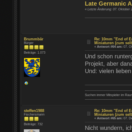
Late Germanic A
«
Letzte Änderung: 07. Oktober 
Brummbär
Re: 10mm "End of E
Miniaturen (zum sel
Bürger
«
Antwort #64 am:
07. Ok
Beiträge: 1.073
Und schon runterg
Projekt, aber dana
Und: vielen liebe
----------------------------------------
Suchen immer Mitspieler im Rau
----------------------------------------
steffen1988
Re: 10mm "End of E
Miniaturen (zum sel
Fischersmann
«
Antwort #65 am:
07. D
Beiträge: 732
Nicht wundern, ic