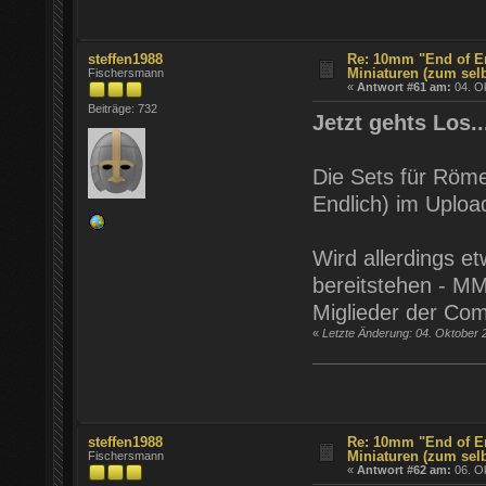
steffen1988
Re: 10mm "End of E
Miniaturen (zum sel
Fischersmann
«
Antwort #61 am:
04. Ok
Beiträge: 732
Jetzt gehts Los...
Die Sets für Röme
Endlich) im Uploa
Wird allerdings e
bereitstehen - M
Miglieder der Com
«
Letzte Änderung: 04. Oktober 
steffen1988
Re: 10mm "End of E
Miniaturen (zum sel
Fischersmann
«
Antwort #62 am:
06. Ok