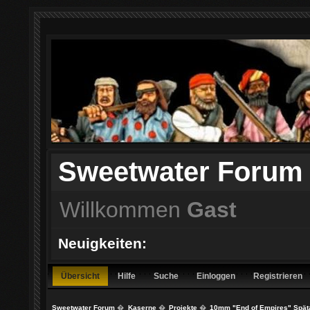
Sweetwater Forum
Willkommen
Gast
Neuigkeiten:
Übersicht
Hilfe
Suche
Einloggen
Registrieren
Sweetwater Forum
�
Kaserne
�
Projekte
�
10mm "End of Empires" Späta