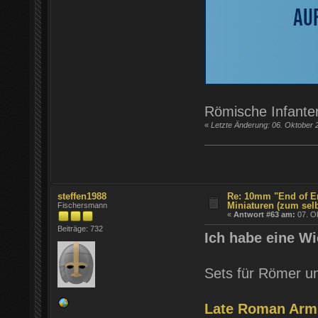
Römische Infanter
«
Letzte Änderung: 06. Oktober 
steffen1988
Re: 10mm "End of E
Miniaturen (zum sel
Fischersmann
«
Antwort #63 am:
07. Ok
Beiträge: 732
Ich habe eine W
Sets für Römer u
Late Roman Armi