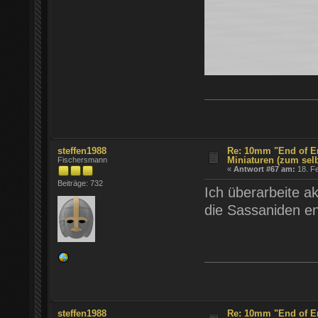
steffen1988
Re: 10mm "End of E
Miniaturen (zum sel
Fischersmann
«
Antwort #67 am:
18. Fe
Beiträge: 732
Ich überarbeite a
die Sassaniden en
steffen1988
Re: 10mm "End of E