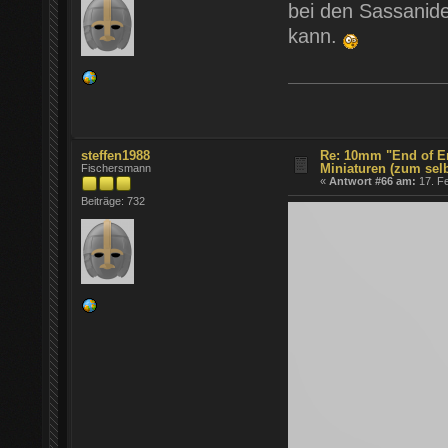
bei den Sassanide
kann.
steffen1988
Re: 10mm "End of E
Miniaturen (zum sel
Fischersmann
«
Antwort #66 am:
17. Fe
Beiträge: 732