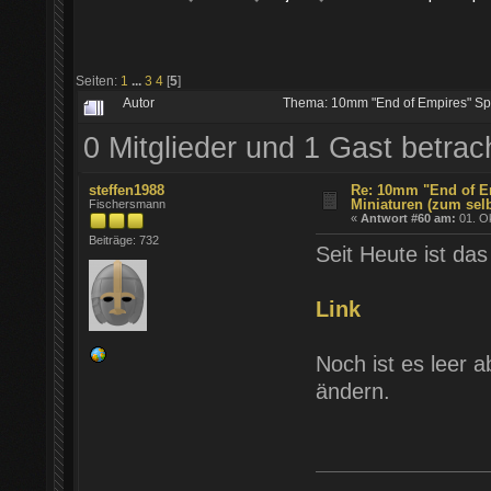
Seiten:
1
...
3
4
[
5
]
Autor
Thema: 10mm "End of Empires" Spä
0 Mitglieder und 1 Gast betra
steffen1988
Re: 10mm "End of E
Miniaturen (zum sel
Fischersmann
«
Antwort #60 am:
01. Ok
Beiträge: 732
Seit Heute ist das
Link
Noch ist es leer 
ändern.