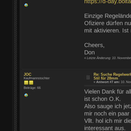
https://d-day.bolt
Einzige Regelände
Ofiziere dürfen n
mit aktivieren. Is
Cheers,
Don
«
Letzte Änderung: 10. Novembe
JOC
Re: Suche Regelwer
Stil für 28mm
Kaufmannstochter
«
Antwort #7 am:
10. Nov
Beiträge: 66
Vielen Dank für al
ist schon O.K.
Also sauge ich jet
mir noch ein paar
Vllt. hol ich mir
interessant aus.