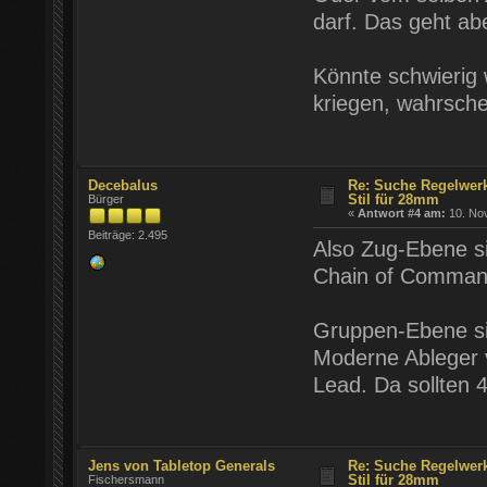
darf. Das geht ab
Könnte schwierig 
kriegen, wahrsche
Decebalus
Re: Suche Regelwer
Stil für 28mm
Bürger
«
Antwort #4 am:
10. Nov
Beiträge: 2.495
Also Zug-Ebene s
Chain of Command,
Gruppen-Ebene si
Moderne Ableger 
Lead. Da sollten 
Jens von Tabletop Generals
Re: Suche Regelwer
Stil für 28mm
Fischersmann