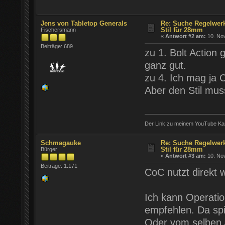
Jens von Tabletop Generals
Re: Suche Regelwer
Stil für 28mm
Fischersmann
«
Antwort #2 am:
10. Nov
Beiträge: 689
zu 1. Bolt Action
ganz gut.
zu 4. Ich mag ja 
Aber den Stil mus
Der Link zu meinem YouTube Ka
Schmagauke
Re: Suche Regelwer
Stil für 28mm
Bürger
«
Antwort #3 am:
10. Nov
Beiträge: 1.171
CoC nutzt direkt 
Ich kann Operatio
empfehlen. Da spie
Oder vom selben A