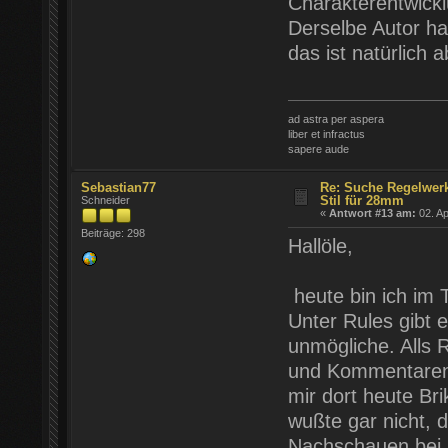
Charakterentwickl
Derselbe Autor ha
das ist natürlich a
ad astra per aspera
liber et infractus
sapere aude
Sebastian77
Re: Suche Regelwer
Stil für 28mm
Schneider
«
Antwort #13 am:
02. Ap
Beiträge: 298
Hallöle,
heute bin ich im
Unter Rules gibt e
unmögliche. Alls 
und Kommentaren.
mir dort heute Br
wußte gar nicht, d
Nachschauen bei :