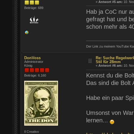
«
Antwort #5 am:
10. Nov
Beiträge: 689
Hab ja CoC nur au
gefragt hat und b
schon mehr als 40
Der Link zu meinem YouTube Ka
DonVoss
Re: Suche Regelwer
Stil für 28mm
Administrator
König
«
Antwort #6 am:
10. Nov
Kennst du die Bolt
Beiträge: 6.160
Das sind die Bolt
Habe ein paar Spi
Umsonst von Warl
lernen...
Il Creativo