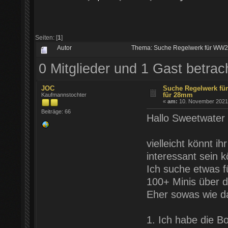
Seiten: [
1
]
Autor
Thema: Suche Regelwerk für WW2 i
0 Mitglieder und 1 Gast betra
JOC
Suche Regelwerk für
für 28mm
Kaufmannstochter
«
am:
10. November 2021 
Beiträge: 66
Hallo Sweetwater
vielleicht könnt i
interessant sein k
Ich suche etwas 
100+ Minis über 
Eher sowas wie d
1. Ich habe die B