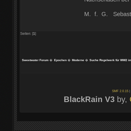
M. f. G. Sebast
Seiten: [
1
]
Sweetwater Forum
�
Epochen
�
Moderne
�
Suche Regelwerk für WW2 im 
SMF 2.0.15
|
BlackRain V3
by,