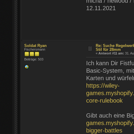
micha / newood / 
12.11.2021
Soldat Ryan
Re: Suche Regelwer
Stil für 28mm
Fischersmann
«
Antwort #11 am:
31. Au
Beiträge: 503
Ich kann Dir Fist
Basic-System, mit
Karten und würfel
https://wiley-
games.myshopify.co
core-rulebook
Gibt auch eine Bi
games.myshopify.co
bigger-battles