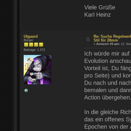
Viele Grüße
Karl Heinz
Utgaard
Re: Suche Regelwer
Stil für 28mm
Bürger
«
Antwort #9 am:
12. Nov
Beiträge: 1.472
Ich würde mir auf
Evolution anscha
Vorteil ist, Du f
pro Seite) und ko
Du nach und nach
bemalen und dann
Action übergehen
In die gleiche Ri
das ein offenes S
Epochen von der 