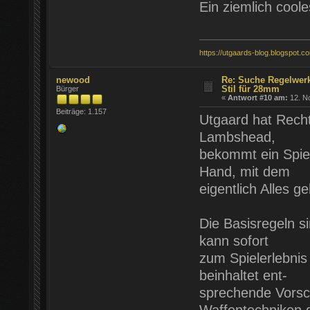
Ein ziemlich coole
https://utgaards-blog.blogspot.c
newood
Re: Suche Regelwer
Stil für 28mm
Bürger
«
Antwort #10 am:
12. N
Beiträge: 1.157
Utgaard hat Rech
Lambshead,
bekommt ein Spiel
Hand, mit dem
eigentlich Alles 
Die Basisregeln si
kann sofort
zum Spielerlebnis
beinhaltet ent-
sprechende Vorsc