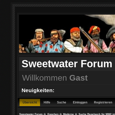
Sweetwater Forum
Willkommen
Gast
Neuigkeiten:
Übersicht
Hilfe
Suche
Einloggen
Registrieren
Sweetwater Forum
�
Epochen
�
Moderne
�
Suche Regelwerk für WW2 im 