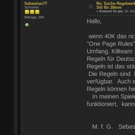
Sebastian77
Re: Suche Regelwer
Stil für 28mm
Schneider
«
Antwort #1 am:
10. Nov
Beiträge: 298
Hallo,
wenn 40K das rich
"One Page Rules"
Umfang, Killteam
Regeln für Deuts
Regeln ist das st
Die Regeln sind i
verfügbar. Auch 
Regeln können he
In meinen Spiele
funktioniert, kann
M. f. G. Sebas