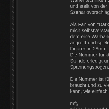
Waffentechniken d
und stellt von der
Szenariovorschläg
Als Fan von "Darke
mich selbstverstän
dem eine Warband 
angreift und spie
Figuren in 28mm.
Die Nummer funkti
Stunde erledigt u
Spannungsbogen
Die Nummer ist fü
braucht und zu vi
kann, wie einfach
mfg