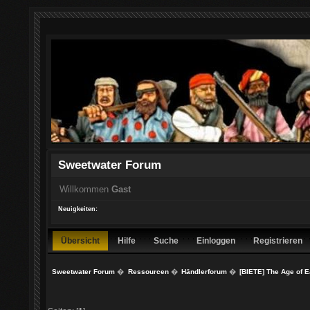
Sweetwater Forum
Willkommen
Gast
Neuigkeiten:
Übersicht
Hilfe
Suche
Einloggen
Registrieren
Sweetwater Forum
�
Ressourcen
�
Händlerforum
�
[BIETE] The Age of E