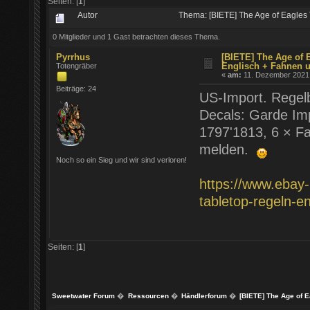
Seiten: [
1
]
Autor
Thema: [BIETE] The Age of Eagles
0 Mitglieder und 1 Gast betrachten dieses Thema.
Pyrrhus
[BIETE] The Age of 
Englisch + Fahnen u
Totengräber
«
am:
11. Dezember 2021 
Beiträge: 24
US-Import. Regel
Decals: Garde Im
1797'1813, 6 × Fa
melden.
Noch so ein Sieg und wir sind verloren!
https://www.ebay-
tabletop-regeln-
Seiten: [
1
]
Sweetwater Forum
�
Ressourcen
�
Händlerforum
�
[BIETE] The Age of E