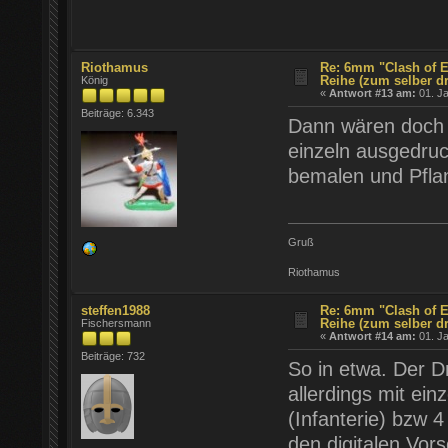
Riothamus
Re: 6mm "Clash of E
Reihe (zum selber d
König
«
Antwort #13 am:
01. Ja
Beiträge: 6.343
Dann wären doch a
einzeln ausgedruc
bemalen und Pfla
Gruß
Riothamus
steffen1988
Re: 6mm "Clash of E
Reihe (zum selber d
Fischersmann
«
Antwort #14 am:
01. Ja
Beiträge: 732
So in etwa. Der D
allerdings mit ein
(Infanterie) bzw 4
den digitalen Vor