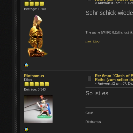
«
Antwort #1 am:
07. Dez
Beiträge: 1.200
Sehr schick wied
The game [WHFB 8.Ed] is just lik
mein Blog
Riothamus
Re: 6mm "Clash of E
Reihe (zum selber d
König
«
Antwort #2 am:
07. Dez
Beiträge: 6.343
So ist es.
Gruß
Riothamus