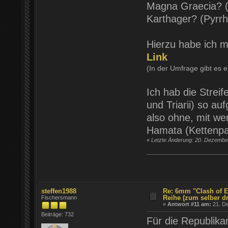
Magna Graecia? (I
Karthager? (Pyrrh
Hierzu habe ich ma
Link
(In der Umfrage gibt es 
Ich hab die Streif
und Triarii) so au
also ohne, mit wen
Hamata (Kettenpan
«
Letzte Änderung: 20. Dezember
steffen1988
Re: 6mm "Clash of E
Reihe (zum selber d
Fischersmann
«
Antwort #11 am:
21. De
Beiträge: 732
Für die Republika