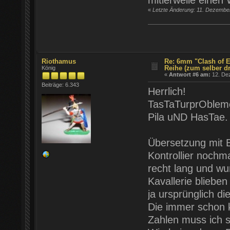
«
Letzte Änderung: 11. Dezember
Riothamus
Re: 6mm "Clash of E
Reihe (zum selber d
König
«
Antwort #6 am:
12. Dez
Beiträge: 6.343
Herrlich!
TasTaTurprOble
Pila uND HasTae. 
Übersetzung mit B
Kontrollier nochm
recht lang und wu
Kavallerie bliebe
ja ursprünglich d
Die immer schon k
Zahlen muss ich s