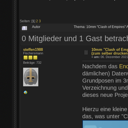
Seiten: [
1
]
2
3
Autor
Thema: 10mm "Clash of Empires" A
0 Mitglieder und 1 Gast betra
steffen1988
10mm "Clash of Empi
(zum selber drucken
Fischersmann
«
am:
06. Dezember 2021 
Beiträge: 732
Nachdem das
End
dämlichen) Datenve
Grundposen im 3m
Verzeichnung und 
dieses neue Proj
Hierzu eine kleine
das, was unter "C