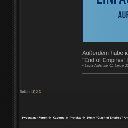
Außerdem habe ich
"End of Empires" 
«
Letzte Änderung: 01. Januar 2
Seiten: [
1
]
2
3
Sweetwater Forum
�
Kaserne
�
Projekte
�
10mm "Clash of Empires" Anti