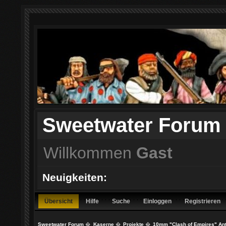
Sweetwater Forum
Willkommen
Gast
Neuigkeiten:
Übersicht
Hilfe
Suche
Einloggen
Registrieren
Sweetwater Forum
�
Kaserne
�
Projekte
�
10mm "Clash of Empires" Anti