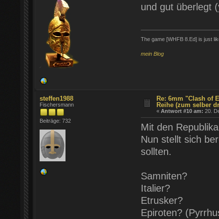
und gut überlegt (
The game [WHFB 8.Ed] is just lik
mein Blog
steffen1988
Re: 6mm "Clash of E
Reihe (zum selber d
Fischersmann
«
Antwort #10 am:
20. D
Beiträge: 732
Mit den Republika
Nun stellt sich be
sollten.
Samniten?
Italier?
Etrusker?
Epiroten? (Pyrrhu