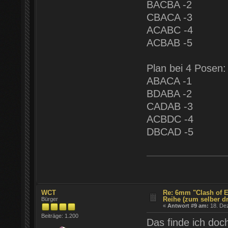
BACBA -2
CBACA -3
ACABC -4
ACBAB -5
Plan bei 4 Posen:
ABACA -1
BDABA -2
CADAB -3
ACBDC -4
DBCAD -5
WCT
Re: 6mm "Clash of E
Reihe (zum selber d
Bürger
«
Antwort #9 am:
18. Dez
Beiträge: 1.200
Das finde ich doc