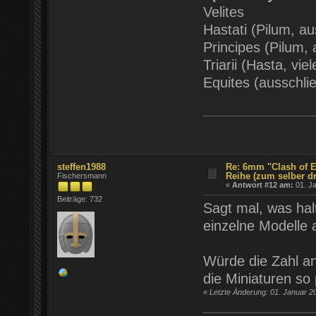
Velites
Hastati (Pilum, au
Principes (Pilum,
Triarii (Hasta, vi
Equites (ausschli
steffen1988
Re: 6mm "Clash of E
Reihe (zum selber d
Fischersmann
«
Antwort #12 am:
01. Ja
Beiträge: 732
Sagt mal, was halt
einzelne Modelle a
Würde die Zahl an
die Miniaturen so 
«
Letzte Änderung: 01. Januar 2