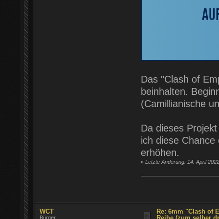
Das "Clash of Emp
beinhalten. Begi
(Camillianische u
Da dieses Projek
ich diese Chance 
erhöhen.
«
Letzte Änderung: 14. April 202
WCT
Re: 6mm "Clash of E
Reihe (zum selber d
Bürger