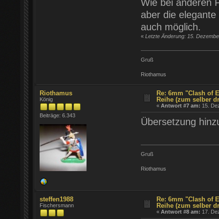
Wie bei anderen P
aber die elegante
auch möglich.
«
Letzte Änderung: 15. Dezembe
Gruß
Riothamus
Riothamus
Re: 6mm "Clash of E
Reihe (zum selber d
König
«
Antwort #7 am:
15. Dez
Beiträge: 6.343
Übersetzung hinz
Gruß
Riothamus
steffen1988
Re: 6mm "Clash of E
Reihe (zum selber d
Fischersmann
«
Antwort #8 am:
17. Dez