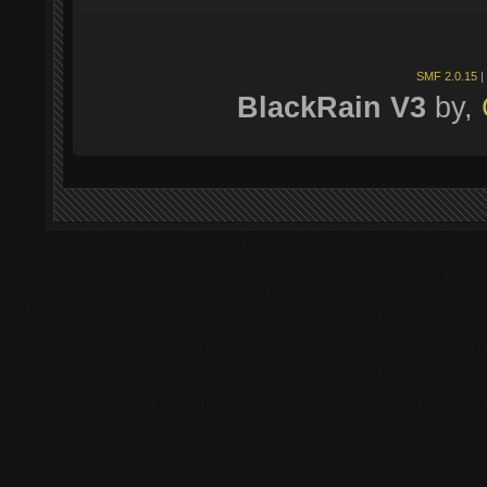
SMF 2.0.15
|
BlackRain V3
by,