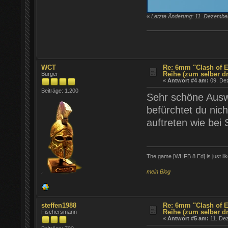
«
Letzte Änderung: 11. Dezember
WCT
Re: 6mm "Clash of E
Reihe (zum selber d
Bürger
«
Antwort #4 am:
09. Dez
Beiträge: 1.200
Sehr schöne Auswa
befürchtet du nic
auftreten wie bei
The game [WHFB 8.Ed] is just lik
mein Blog
steffen1988
Re: 6mm "Clash of E
Reihe (zum selber d
Fischersmann
«
Antwort #5 am:
11. Dez