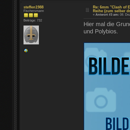
steffen1988
Re: 6mm "Clash of E
Reihe (zum selber d
Fischersmann
«
Antwort #3 am:
08. Dez
Beiträge: 732
Hier mal die Gru
und Polybios.