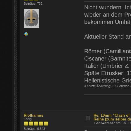
Beiträge: 732
Nicht wundern. Ic
wieder an dem Pro
bekommen Umhäng
Aktueller Stand an
Römer (Camilliani
Oscaner (Samnite
Italier (Umbrier & 
Späte Etrusker: 1
Hellenistische Gr
«
Letzte Änderung: 19. Februar 
Riothamus
Re: 10mm "Clash of 
Reihe (zum selber d
König
«
Antwort #37 am:
20. Fe
Beiträge: 6.343