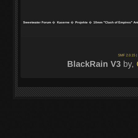
Sweetwater Forum
�
Kaserne
�
Projekte
�
10mm "Clash of Empires" Anti
SMF 2.0.15
|
BlackRain V3
by,