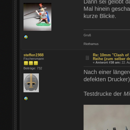
Dann sei gelobt da
Mal hinein gescha
kurze Blicke.
Gruß
Riothamus
steffen1988
Re: 10mm "Clash of 
Reihe (zum selber d
Fischersmann
«
Antwort #38 am:
22. Au
Beiträge: 732
Nach einer länge
defekten Drucker) 
Testdrucke der
Mi