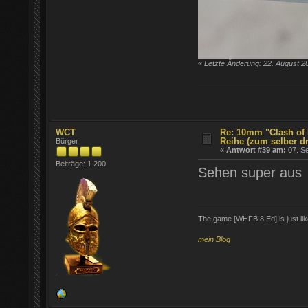
«
Letzte Änderung: 22. August 2
WCT
Re: 10mm "Clash of 
Reihe (zum selber d
Bürger
«
Antwort #39 am:
07. Se
Beiträge: 1.200
Sehen super aus
The game [WHFB 8.Ed] is just lik
mein Blog