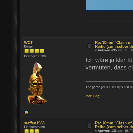
WCT
Re: 10mm "Clash of 
Reihe (zum selber d
Bürger
«
Antwort #35 am:
21. D
Beiträge: 1.200
Ich wäre ja klar 
vermuten, dass 
The game [WHFB 8.Ed] is just lik
mein Blog
steffen1988
Re: 10mm "Clash of 
Reihe (zum selber d
Fischersmann
«
Antwort #36 am:
19. Fe