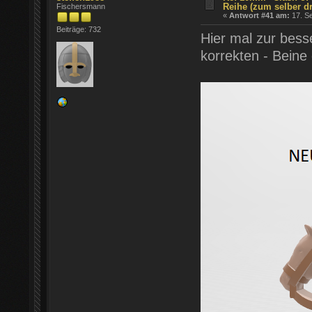
Reihe (zum selber d
Fischersmann
«
Antwort #41 am:
17. Se
Beiträge: 732
Hier mal zur bess
korrekten - Beine 