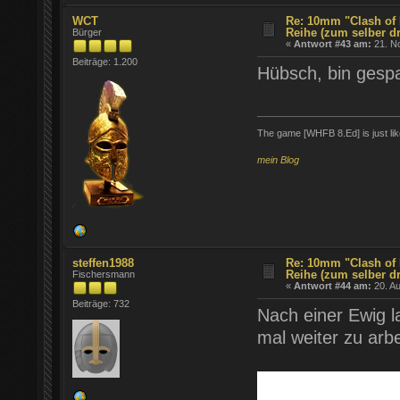
WCT
Re: 10mm "Clash of 
Reihe (zum selber d
Bürger
«
Antwort #43 am:
21. N
Beiträge: 1.200
Hübsch, bin gespa
The game [WHFB 8.Ed] is just lik
mein Blog
steffen1988
Re: 10mm "Clash of 
Reihe (zum selber d
Fischersmann
«
Antwort #44 am:
20. Au
Beiträge: 732
Nach einer Ewig l
mal weiter zu arbe