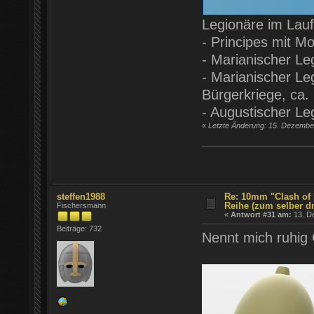
Legionäre im Lauf
- Principes mit Mo
- Marianischer Le
- Marianischer Le
Bürgerkriege, ca. 
- Augustischer Le
«
Letzte Änderung: 15. Dezember
steffen1988
Re: 10mm "Clash of 
Reihe (zum selber d
Fischersmann
«
Antwort #31 am:
13. D
Beiträge: 732
Nennt mich ruhig 