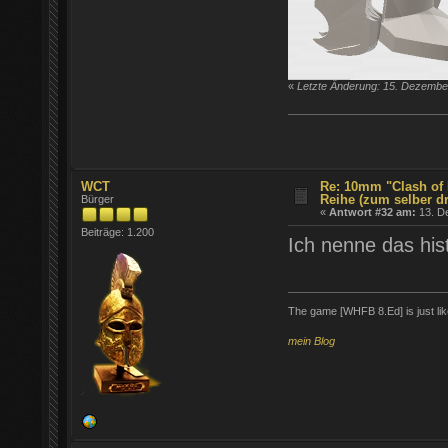
«
Letzte Änderung: 15. Dezember
WCT
Re: 10mm "Clash of 
Reihe (zum selber d
Bürger
«
Antwort #32 am:
13. D
Beiträge: 1.200
Ich nenne das his
The game [WHFB 8.Ed] is just lik
mein Blog