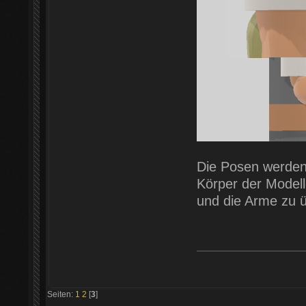
Die Posen werden
Körper der Model
und die Arme zu ü
Seiten:
1
2
[
3
]