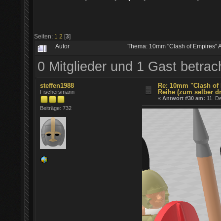
Seiten:
1
2
[
3
]
Autor
Thema: 10mm "Clash of Empires" A
0 Mitglieder und 1 Gast betra
steffen1988
Re: 10mm "Clash of 
Reihe (zum selber d
Fischersmann
«
Antwort #30 am:
11. D
Beiträge: 732