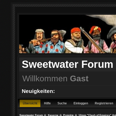
Sweetwater Forum
Willkommen
Gast
Neuigkeiten:
Übersicht
Hilfe
Suche
Einloggen
Registrieren
Sweetwater Forum
�
Kaserne
�
Projekte
�
10mm "Clash of Empires" Anti