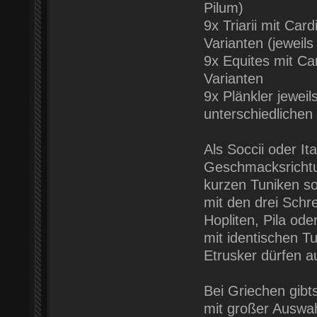
Pilum)
9x Triarii mit Ca
Varianten (jeweil
9x Equites mit C
Varianten
9x Plänkler jeweil
unterschiedlichen
Als Soccii oder It
Geschmacksrichtu
kurzen Tuniken so
mit den drei Schre
Hopliten, Pila ode
mit identischen T
Etrusker dürfen au
Bei Griechen gibt
mit großer Auswah