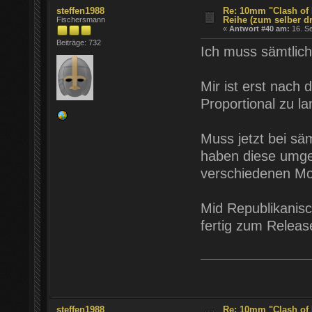
steffen1988
Re: 10mm "Clash of 
Reihe (zum selber d
Fischersmann
«
Antwort #40 am:
16. Se
Beiträge: 732
Ich muss sämtlich
Mir ist erst nach
Proportional zu lan
Muss jetzt bei säm
haben diese umges
verschiedenen Mod
Mid Republikanisc
fertig zum Release
steffen1988
Re: 10mm "Clash of 