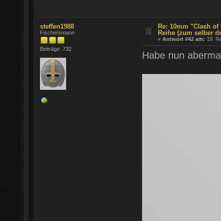
steffen1988
Re: 10mm "Clash of 
Reihe (zum selber d
Fischersmann
«
Antwort #42 am:
19. N
Beiträge: 732
Habe nun abermals