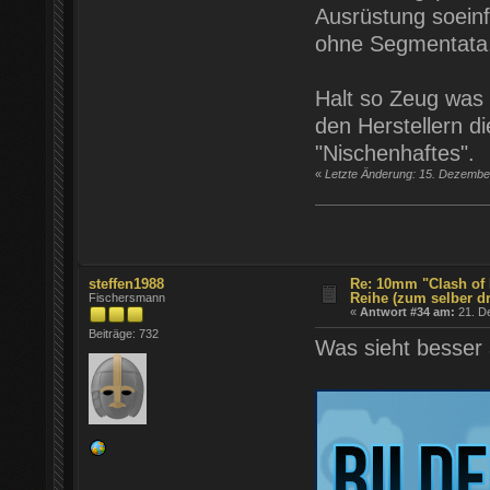
Ausrüstung soein
ohne Segmentata
Halt so Zeug was e
den Herstellern di
"Nischenhaftes".
«
Letzte Änderung: 15. Dezember
steffen1988
Re: 10mm "Clash of 
Reihe (zum selber d
Fischersmann
«
Antwort #34 am:
21. D
Beiträge: 732
Was sieht besser