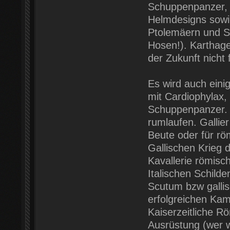
Schuppenpanzer, 
Helmdesigns sowie
Ptolemäern und Se
Hosen!). Karthager
der Zukunft nicht 
Es wird auch eini
mit Cardiophylax,
Schuppenpanzer. T
rumlaufen. Galli
Beute oder für rö
Gallischen Krieg 
Kavallerie römisc
Italischen Schilde
Scutum bzw gallis
erfolgreichen Kam
Kaiserzeitliche R
Ausrüstung (wer w