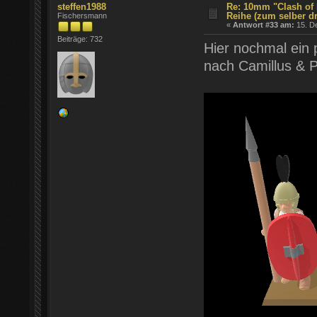
steffen1988
Re: 10mm "Clash of 
Reihe (zum selber d
Fischersmann
«
Antwort #33 am:
15. D
Beiträge: 732
Hier nochmal ein 
nach Camillus & P