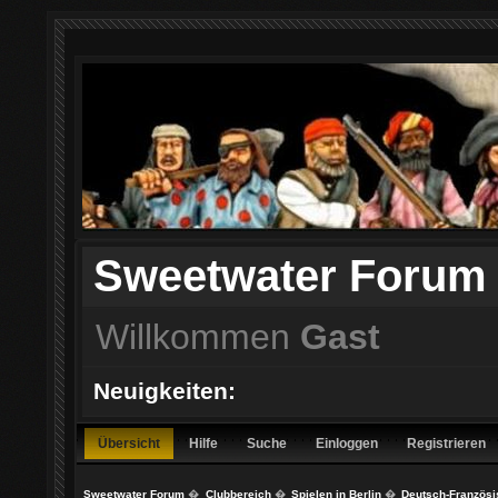
Sweetwater Forum
Willkommen
Gast
Neuigkeiten:
Übersicht
Hilfe
Suche
Einloggen
Registrieren
Sweetwater Forum
�
Clubbereich
�
Spielen in Berlin
�
Deutsch-Französi