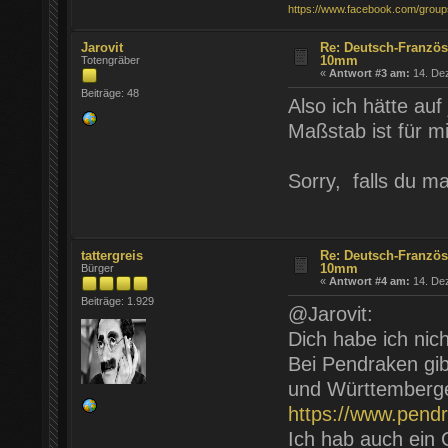
https://www.facebook.com/group
Jarovit
Re: Deutsch-Französ
10mm
Totengräber
«
Antwort #3 am:
14. Dez
Beiträge: 48
Also ich hätte au
Maßstab ist für m
Sorry, falls du 
tattergreis
Re: Deutsch-Französ
10mm
Bürger
«
Antwort #4 am:
14. Dez
Beiträge: 1.929
@Jarovit:
Dich habe ich nich
Bei Pendraken gi
und Württemberg
https://www.pend
Ich hab auch ein 