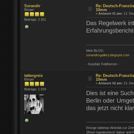
Sorandir
Re: Deutsch-Französ
10mm
Bürger
«
Antwort #1 am:
13. Dez
Beiträge: 2.301
Das Regelwerk in
Erfahrungsberich
Mein BLOG:
sorandirsgallery.blogspot.com
- Kurpfalz Feldherren -
tattergreis
Re: Deutsch-Französ
10mm
Bürger
«
Antwort #2 am:
13. Dez
Beiträge: 1.929
Dies ist eine Suc
Berlin oder Umgeb
das jetzt nicht klar
Einzige tabletop-Aktivität zur Zeit
28mm napoleonisch Valour and F