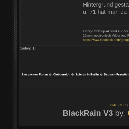
Hintergrund gest
u. 71 hat man da
Einzige tabletop-Aktivität zur Zeit
28mm napoleonisch Valour and F
https://www.facebook.com/group
Seiten: [
1
]
Sweetwater Forum
�
Clubbereich
�
Spielen in Berlin
�
Deutsch-Französi
SMF 2.0.15
|
BlackRain V3
by,