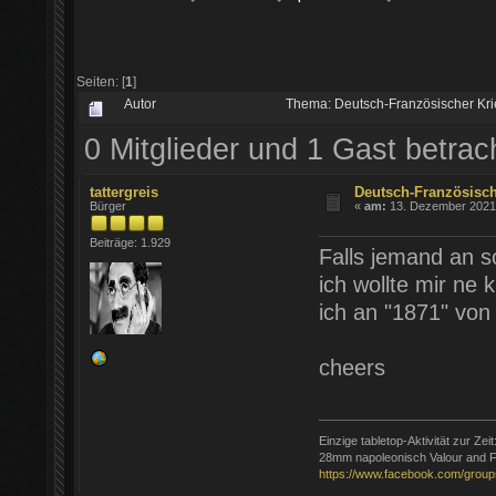
Seiten: [
1
]
Autor
Thema: Deutsch-Französischer Kr
0 Mitglieder und 1 Gast betra
tattergreis
Deutsch-Französisch
Bürger
«
am:
13. Dezember 2021 
Beiträge: 1.929
Falls jemand an s
ich wollte mir ne
ich an "1871" von 
cheers
Einzige tabletop-Aktivität zur Zeit
28mm napoleonisch Valour and F
https://www.facebook.com/group