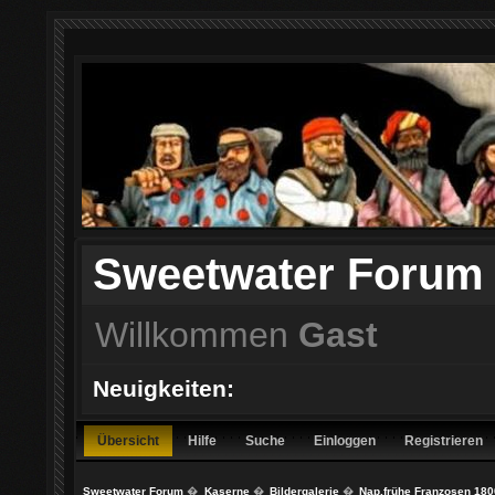
Sweetwater Forum
Willkommen
Gast
Neuigkeiten:
Übersicht
Hilfe
Suche
Einloggen
Registrieren
Sweetwater Forum
�
Kaserne
�
Bildergalerie
�
Nap.frühe Franzosen 180