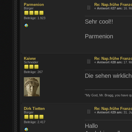
Parmenion
Re: Nap.frühe Franz
Bürger
«
Antwort #27 am:
16. Ma
Beiträge: 1.923
Sehr cool!!
Parmenion
Kaiww
Re: Nap.frühe Franz
Schneider
«
Antwort #28 am:
17. Ma
Beiträge: 267
Die sehen wirklic
"My God, Mr. Bragg, you have quar
Dirk Tietten
Re: Nap.frühe Franz
Bürger
«
Antwort #29 am:
31. Ju
Beiträge: 2.417
Hallo