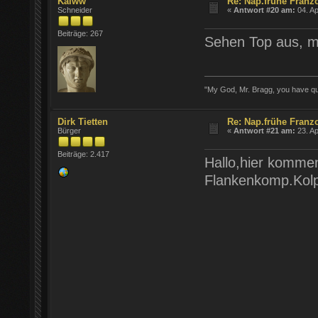
Kaiww
Re: Nap.frühe Franz
Schneider
«
Antwort #20 am:
04. Ap
Beiträge: 267
Sehen Top aus, mi
"My God, Mr. Bragg, you have quar
Dirk Tietten
Re: Nap.frühe Franz
Bürger
«
Antwort #21 am:
23. Ap
Beiträge: 2.417
Hallo,hier kommen
Flankenkomp.Kol