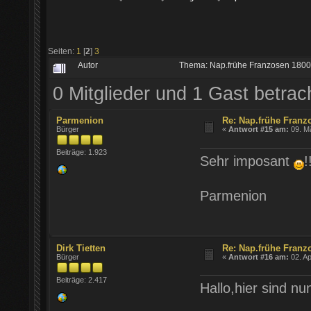
Seiten:
1
[
2
]
3
Autor
Thema: Nap.frühe Franzosen 1800
0 Mitglieder und 1 Gast betra
Parmenion
Re: Nap.frühe Franz
Bürger
«
Antwort #15 am:
09. Mä
Beiträge: 1.923
Sehr imposant
!
Parmenion
Dirk Tietten
Re: Nap.frühe Franz
Bürger
«
Antwort #16 am:
02. Ap
Beiträge: 2.417
Hallo,hier sind n