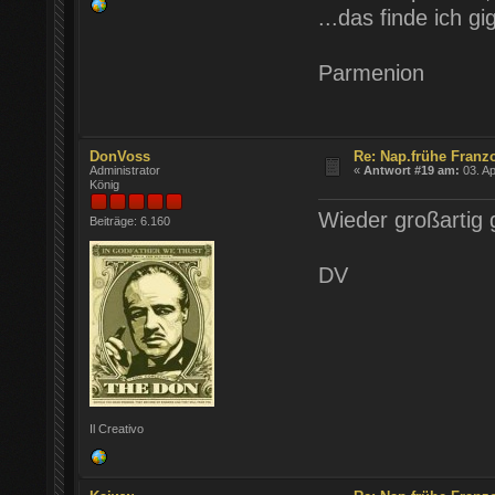
...das finde ich gi
Parmenion
DonVoss
Re: Nap.frühe Franz
Administrator
«
Antwort #19 am:
03. Ap
König
Wieder großartig 
Beiträge: 6.160
DV
Il Creativo