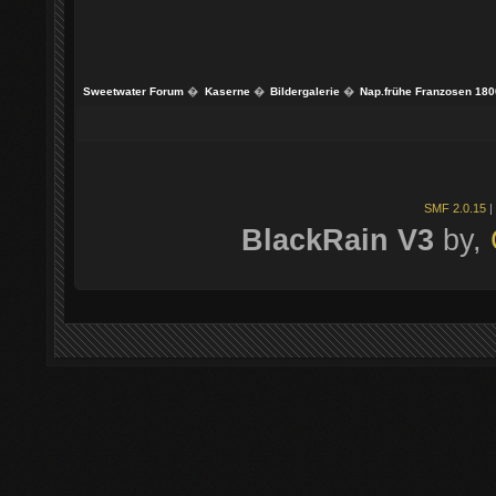
Sweetwater Forum
�
Kaserne
�
Bildergalerie
�
Nap.frühe Franzosen 180
SMF 2.0.15
|
BlackRain V3
by,