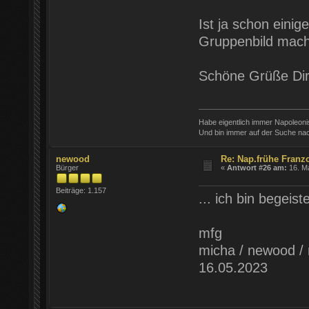
Ist ja schon eini
Gruppenbild mac
Schöne Grüße Di
Habe eigentlich immer Napoleon
Und bin immer auf der Suche nac
newood
Re: Nap.frühe Franz
Bürger
«
Antwort #26 am:
16. Ma
Beiträge: 1.157
... ich bin begeist
mfg
micha / newood / 
16.05.2023