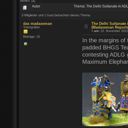
Seiten: [
1
]
Autor
Thema: The Delhi Sultanate in A
0 Mitglieder und 1 Gast betrachten dieses Thema.
das madaxeman
The Delhi Sultanate
(Madaxeman Reports
Totengräber
«
am:
22. November 2022 
Beiträge: 19
In the margins of
padded BHGS Teams
contesting ADLG gl
Maximum Elephan