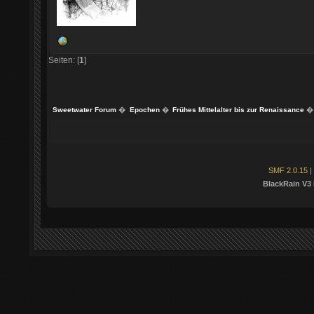
Seiten: [
1
]
Sweetwater Forum
�
Epochen
�
Frühes Mittelalter bis zur Renaissance
�
SMF 2.0.15
|
BlackRain V3