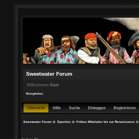
Sweetwater Forum
Willkommen
Gast
Neuigkeiten:
Übersicht
Hilfe
Suche
Einloggen
Registrieren
Sweetwater Forum
�
Epochen
�
Frühes Mittelalter bis zur Renaissance
�