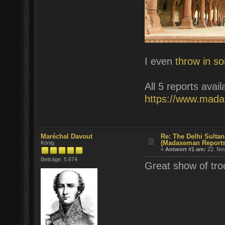
I even
throw in s
All 5 reports avail
https://www.mad
Maréchal Davout
Re: The Delhi Sulta
(Madaxeman Reports
König
«
Antwort #1 am:
22. Nov
Beiträge: 5.674
Great show of tro