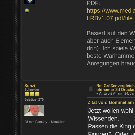
PDF:
https://www.medi
LRBv1.07.pdf/file
Basiert auf den W
aber auch Element
drin). Ich spiele
beste Warhammer d
Anregungen brauchs
Sunzi
Re: Größenvergleic
oldhamer 3d Drucke
Schneider
«
Antwort #4 am:
24. Jan
Beiträge: 275
Zitat von: Bommel am 
Jetzt wollen wohl
Wissenden.
28 mm Fantasy + Mittelalter
Passen die King 
Figuren? Oder un