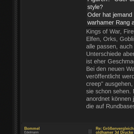
style?
Oder hat jemand 
warhamer Rang an
Kings of War, Fir
Elfen, Orks, Gobl
alle passen, auch 
Unterschiede abe
ist eher Geschm
Bei den neuen Wa
veröffentlicht we
creep" ausgehen,
sie schon sehen. 
anordnet können j
die auf Rundbase
Bommel
Re: Größenvergleic
oldhamer 3d Drucke
Edelmann