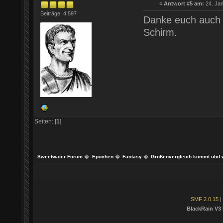
«
Antwort #5 am:
24. Jan
Beiträge: 4.597
Danke euch auch f
Schirm.
Seiten: [
1
]
Sweetwater Forum
�
Epochen
�
Fantasy
�
Größenvergleich kommt ubd 
SMF 2.0.15
|
BlackRain V3