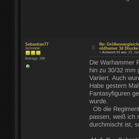
Sebastian77
Re: Größenvergleic
oldhamer 3d Drucke
Schneider
«
Antwort #1 am:
23. Jan
Beiträge: 298
Die Warhammer F
hin zu 30/32 mm g
Variiert. Auch wu
Habe gestern Mal
Fantasyfiguren ge
wurde.
Ob die Regiments
passen, weiß ich 
durchmischt ist, s