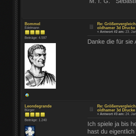
M. f. G. Sebast
Bommel
Re: Größenvergleic
oldhamer 3d Drucke
Edelmann
«
Antwort #2 am:
23. Jan
Beiträge: 4.597
Danke die für sie 
Leondegrande
Re: Größenvergleic
oldhamer 3d Drucke
Bürger
«
Antwort #3 am:
24. Jan
Beiträge: 1.240
Ich spiele ja bi
hast du eigentlic