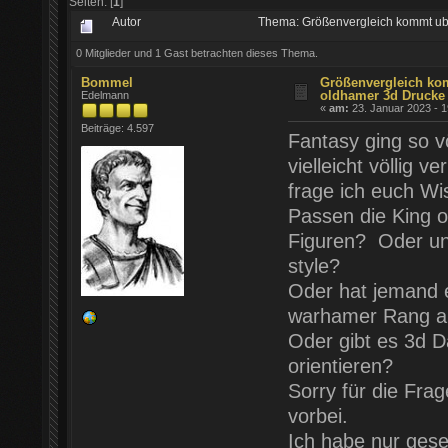
Seiten: [
1
]
Autor
Thema: Größenvergleich kommt ub
0 Mitglieder und 1 Gast betrachten dieses Thema.
Bommel
Größenvergleich ko
oldhamer 3d Drucke
Edelmann
«
am:
23. Januar 2023 - 1
Beiträge: 4.597
Fantasy ging so vö
vielleicht völlig 
frage ich euch W
Passen die King o
Figuren? Oder un
style?
Oder hat jemand 
warhamer Rang an
Oder gibt es 3d D
orientieren?
Sorry für die Frag
vorbei.
Ich habe nur gese