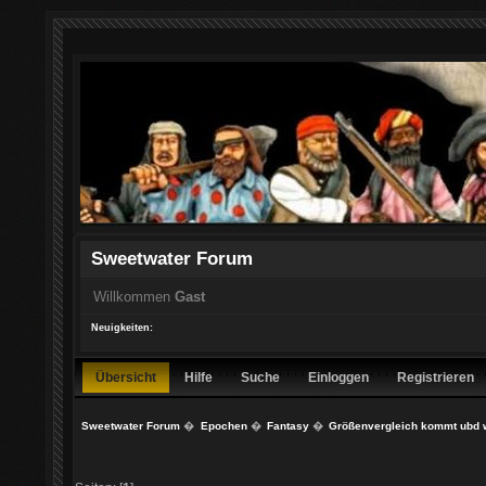
Sweetwater Forum
Willkommen
Gast
Neuigkeiten:
Übersicht
Hilfe
Suche
Einloggen
Registrieren
Sweetwater Forum
�
Epochen
�
Fantasy
�
Größenvergleich kommt ubd 