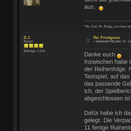
aus.
"My God, Mr. Bragg, you have quar
D.J.
Re: Frostgrave
Bürger
«
Antwort #11 am:
29. Ja
Beiträge: 2.043
Danke euch
Inzwischen habe ic
der Reihenfolge. 
Testspiel, auf das
das passende Gel
ich, der Spielber
abgeschlossen ist
Dafür habe ich da
gelegt. Die Verpa
11 fertige Ruinent