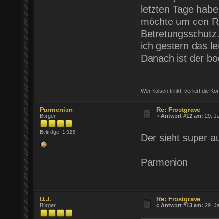
letzten Tage habe
möchte um den Ran
Betretungsschutz
ich gestern das l
Danach ist der bo
Wer Kölsch trinkt, verliert die Ko
Parmenion
Re: Frostgrave
Bürger
«
Antwort #12 am:
29. Ja
Beiträge: 1.923
Der sieht super 
Parmenion
D.J.
Re: Frostgrave
Bürger
«
Antwort #13 am:
29. Ja