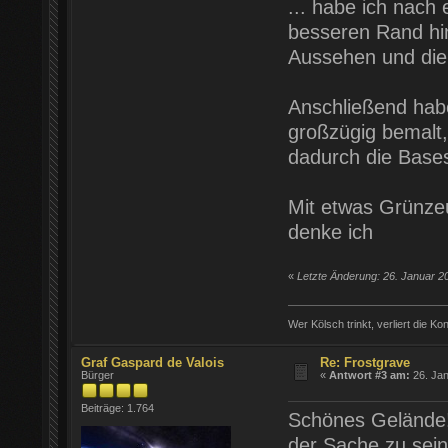
... habe ich nach
besseren Rand hi
Aussehen und die 
Anschließend habe 
großzügig bemalt,
dadurch die Bases 
Mit etwas Grünze
denke ich
«
Letzte Änderung: 26. Januar 20
Wer Kölsch trinkt, verliert die Ko
Graf Gaspard de Valois
Re: Frostgrave
Bürger
«
Antwort #3 am:
26. Jan
Beiträge: 1.764
Schönes Gelände!
der Sache zu sein