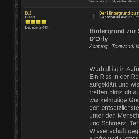
Wer Kölsch trinkt, verliert die Ko
D.J.
Der Hintergrund zu 
Bürger
«
Antwort #8 am:
27. Jan
Beiträge: 2.043
Hintergrund zur 
D'Orly
Achtung - Textwand! Ic
Worhall ist in Aufr
Ein Riss in der Re
aufgeklärt und wi
treffen plötzlich 
wankelmütige Gno
den entsetzlichst
unter den Mensch
und Schmerz, Ter
Wissenschaft geg
Kräfte und Götter 