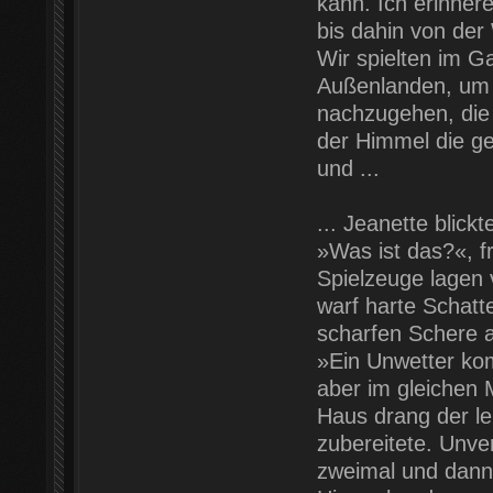
kann. Ich erinnere
bis dahin von der 
Wir spielten im G
Außenlanden, um 
nachzugehen, die 
der Himmel die ge
und ...
... Jeanette blick
»Was ist das?«, fr
Spielzeuge lagen 
warf harte Schatt
scharfen Schere a
»Ein Unwetter kom
aber im gleichen
Haus drang der le
zubereitete. Unve
zweimal und dann