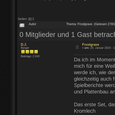
Seiten: [
1
]
2
Autor
Thema: Frostgrave (Gelesen 2783
0 Mitglieder und 1 Gast betra
D.J.
Frostgrave
Bürger
«
am:
25. Januar 2023 - 1
Beiträge: 2.043
Da ich im Moment
mich für eine Wei
werde ich, wie der
gleichzeitig auch f
Spielberichte we
und Plattenbau a
Das erste Set, da
Kromlech