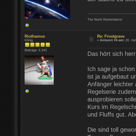
The North Remembers!
Riothamus
Re: Frostgrave
König
«
Antwort #4 am:
26. Jan
Beiträge: 6.343
Das hört sich herr
Ich sage ja schon 
ist ja aufgebaut 
Anfänger leichte
Regelserie zudem 
ausprobieren soll
Kurs im Regelschr
und Fluffs gut. A
Die sind toll gew