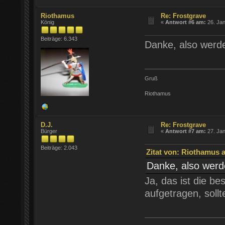
Riothamus
Re: Frostgrave
König
«
Antwort #6 am:
26. Jan
Beiträge: 6.343
Danke, also werde 
Gruß
Riothamus
D.J.
Re: Frostgrave
Bürger
«
Antwort #7 am:
27. Jan
Beiträge: 2.043
Zitat von: Riothamus a
Danke, also werde
Ja, das ist die be
aufgetragen, soll