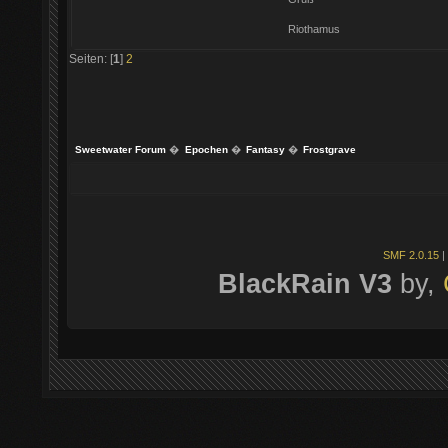
Riothamus
Seiten: [
1
]
2
Sweetwater Forum
�
Epochen
�
Fantasy
�
Frostgrave
SMF 2.0.15
|
BlackRain V3
by,