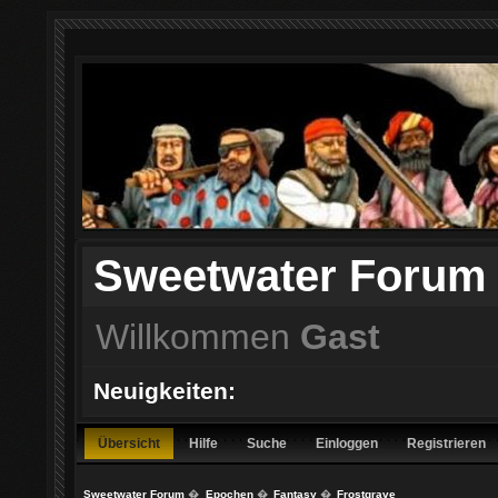
Sweetwater Forum
Willkommen
Gast
Neuigkeiten:
Übersicht
Hilfe
Suche
Einloggen
Registrieren
Sweetwater Forum
�
Epochen
�
Fantasy
�
Frostgrave