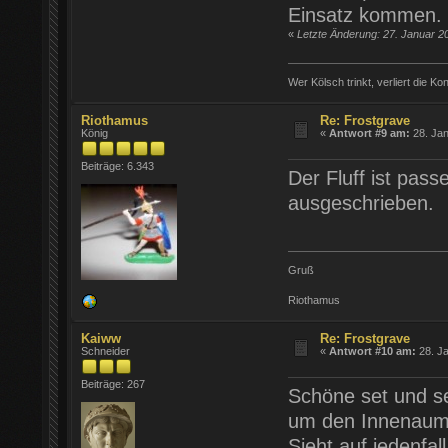
Einsatz kommen.
«
Letzte Änderung: 27. Januar 20
Wer Kölsch trinkt, verliert die Ko
Riothamus
Re: Frostgrave
König
«
Antwort #9 am:
28. Jan
Beiträge: 6.343
Der Fluff ist pas
ausgeschrieben.
Gruß
Riothamus
Kaiww
Re: Frostgrave
Schneider
«
Antwort #10 am:
28. Ja
Beiträge: 267
Schöne set und se
um den Innenaum z
Sieht auf jedenfal