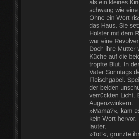
als ein kleines K
schwang wie eine
Ohne ein Wort riss
das Haus. Sie se
Holster mit dem Re
war eine Revolver
Doch ihre Mutter w
Küche auf die be
tropfte Blut. In d
Vater Sonntags de
Fleischgabel. Spe
der beiden unschu
verrückten Licht. 
Augenzwinkern.
»Mama?«, kam es z
kein Wort hervor
lauter.
»Tot!«, grunzte i