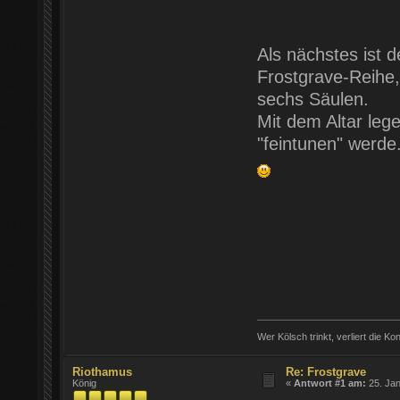
Als nächstes ist 
Frostgrave-Reihe, 
sechs Säulen.
Mit dem Altar leg
"feintunen" werde
Wer Kölsch trinkt, verliert die Ko
Riothamus
Re: Frostgrave
König
«
Antwort #1 am:
25. Jan