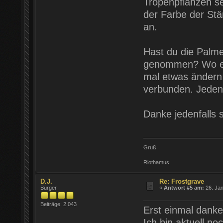
Tropenpflanzen se
der Farbe der St
an.
Hast du die Palm
genommen? Wo es g
mal etwas ändern 
verbunden. Jedenfa
Danke jedenfalls s
Gruß
Riothamus
D.J.
Re: Frostgrave
Bürger
«
Antwort #5 am:
26. Jan
Beiträge: 2.043
Erst einmal danke
Ich bin aktuell n