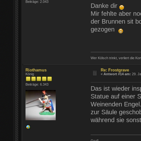
Beiträge: 2.043
Danke dir
Mir fehlte aber n
der Brunnen sit b
gezogen
Wer Kölsch trinkt, verliert die Ko
Riothamus
Re: Frostgrave
König
«
Antwort #14 am:
29. Ja
Beiträge: 6.343
Das ist wieder in
Statue auf einer 
Weinenden Engel. 
zur Säule gescho
während sie sons
Gruß