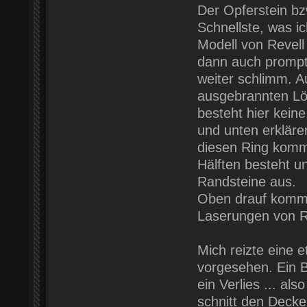
Der Opferstein bz
Schnellste, was i
Modell von Revell
dann auch prompt 
weiter schlimm. A
ausgebrannten Lö
besteht hier keine
und unten erklären
diesen Ring kommt
Hälften besteht u
Randsteine aus.
Oben drauf kommt d
Laserungen von R
Mich reizte eine 
vorgesehen. Ein B
ein Verlies ... al
schnitt den Deckel