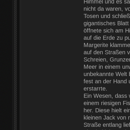
Himmel und es sah
nicht da waren, v
Tosen und schließ
gigantisches Blat
öffnete sich am 
auf die Erde zu pu
Margerite klammer
auf den Straßen 
Schreien, Grunze
Meer in einem unw
unbekannte Welt b
fest an der Hand 
erstarrte.
Ein Wesen, dass 
einem riesigen Fi
her. Diese hielt 
kleinen Jack von 
Straße entlang lie