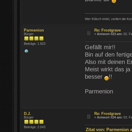
Wer Kölsch trinkt, verliert die Ko
Parmenion
Re: Frostgrave
Bürger
«
Antwort #23 am:
02. Fe
Beiträge: 1.923
Gefällt mir!!
Bin auf den ferti
Also mit deinen E
Meist wirkt das j
besser
!!
Parmenion
D.J.
Re: Frostgrave
Bürger
«
Antwort #24 am:
03. Fe
Beiträge: 2.043
Zitat von: Parmenion a