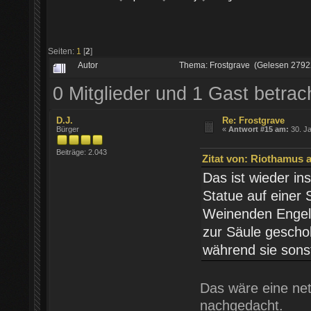
Seiten:
1
[
2
]
Autor
Thema: Frostgrave (Gelesen 2792
0 Mitglieder und 1 Gast betra
D.J.
Re: Frostgrave
Bürger
«
Antwort #15 am:
30. Ja
Beiträge: 2.043
Zitat von: Riothamus a
Das ist wieder in
Statue auf einer
Weinenden Engel.
zur Säule gescho
während sie sons
Das wäre eine ne
nachgedacht.