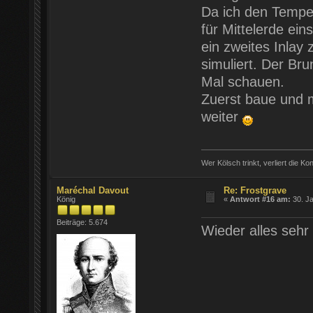
Da ich den Tempe
für Mittelerde ei
ein zweites Inla
simuliert. Der Br
Mal schauen.
Zuerst baue und m
weiter
Wer Kölsch trinkt, verliert die Ko
Maréchal Davout
Re: Frostgrave
König
«
Antwort #16 am:
30. Ja
Beiträge: 5.674
Wieder alles sehr 