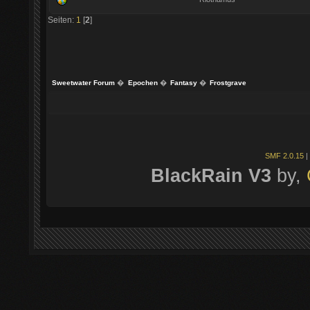
Seiten:
1
[
2
]
Sweetwater Forum
�
Epochen
�
Fantasy
�
Frostgrave
SMF 2.0.15
|
BlackRain V3
by,