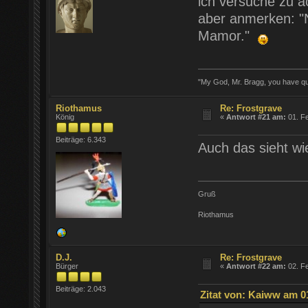
ich versuche zu ac
aber anmerken: "N
Mamor."
"My God, Mr. Bragg, you have quar
Riothamus
Re: Frostgrave
König
«
Antwort #21 am:
01. Fe
Beiträge: 6.343
Auch das sieht wi
Gruß
Riothamus
D.J.
Re: Frostgrave
Bürger
«
Antwort #22 am:
02. Fe
Beiträge: 2.043
Zitat von: Kaiww am 01