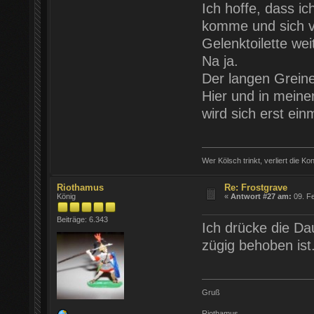
Ich hoffe, dass 
komme und sich vie
Gelenktoilette we
Na ja.
Der langen Greine
Hier und in mein
wird sich erst ein
Wer Kölsch trinkt, verliert die Ko
Riothamus
Re: Frostgrave
König
«
Antwort #27 am:
09. Fe
Beiträge: 6.343
Ich drücke die Dau
zügig behoben ist
Gruß
Riothamus