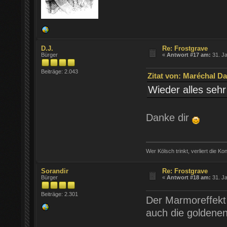
D.J.
Re: Frostgrave
Bürger
«
Antwort #17 am:
31. Ja
Beiträge: 2.043
Zitat von: Maréchal Da
Wieder alles sehr
Danke dir
Wer Kölsch trinkt, verliert die Ko
Sorandir
Re: Frostgrave
Bürger
«
Antwort #18 am:
31. Ja
Beiträge: 2.301
Der Marmoreffekt 
auch die goldenen