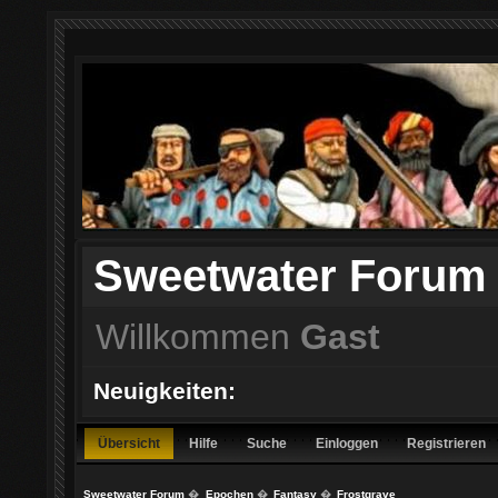
Sweetwater Forum
Willkommen
Gast
Neuigkeiten:
Übersicht
Hilfe
Suche
Einloggen
Registrieren
Sweetwater Forum
�
Epochen
�
Fantasy
�
Frostgrave