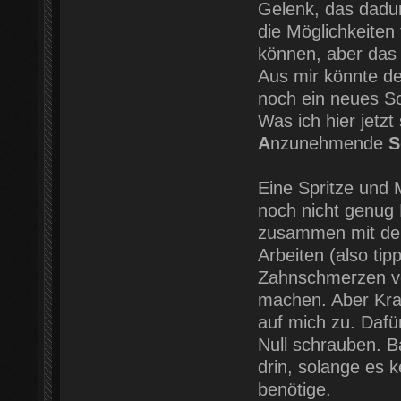
Gelenk, das dadur
die Möglichkeiten
können, aber das W
Aus mir könnte d
noch ein neues Sch
Was ich hier jetzt
A
nzunehmende
S
Eine Spritze und
noch nicht genug
zusammen mit dem
Arbeiten (also tip
Zahnschmerzen vo
machen. Aber Kra
auf mich zu. Dafü
Null schrauben. B
drin, solange es k
benötige.