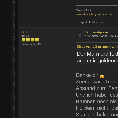
Mein BLOG:
sorandirsgallery.blogspot.com
- Kurpfalz Feldherren -
D.J.
Re: Frostgrave
Bürger
«
Antwort #19 am:
01. Fe
Beiträge: 2.043
Zitat von: Sorandir am
Der Marmoreffekt
auch die goldenen
Danke dir
Zuerst war ich u
Abstand zum Bemal
Und ich habe festg
Brunnen noch nich
Holzleim nicht, d
Stangen holen und