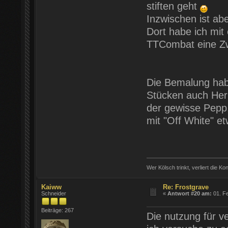
stiften geht
Inzwischen ist abe
Dort habe ich mit
TTCombat eine Z
Die Bemalung habe
Stücken auch Herr
der gewisse Pepp.
mit "Off White" et
Wer Kölsch trinkt, verliert die Ko
Kaiww
Re: Frostgrave
Schneider
«
Antwort #20 am:
01. Fe
Beiträge: 267
Die nutzung für v