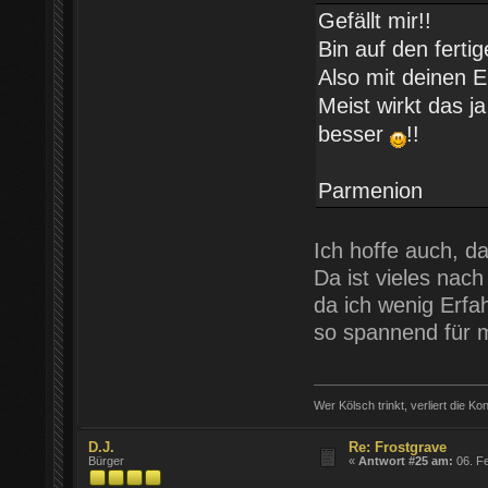
Gefällt mir!!
Bin auf den fert
Also mit deinen 
Meist wirkt das 
besser
!!
Parmenion
Ich hoffe auch, d
Da ist vieles nac
da ich wenig Erfa
so spannend für
Wer Kölsch trinkt, verliert die Ko
D.J.
Re: Frostgrave
Bürger
«
Antwort #25 am:
06. Fe