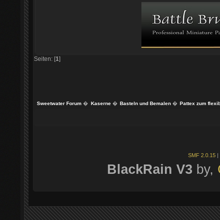
Seiten: [
1
]
Sweetwater Forum
�
Kaserne
�
Basteln und Bemalen
�
Pattex zum flexi
SMF 2.0.15
|
BlackRain V3
by,