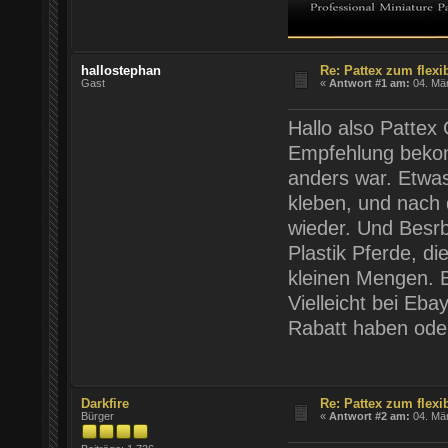
hallostephan
Re: Pattex zum flexi
Gast
«
Antwort #1 am:
04. Mär
Hallo also Pattex 
Empfehlung bekom
anders war. Etwas 
kleben, und nach d
wieder. Und Besrb
Plastik Pferde, di
kleinen Mengen. Bl
Vielleicht bei Eb
Rabatt haben ode
Darkfire
Re: Pattex zum flexi
Bürger
«
Antwort #2 am:
04. Mär