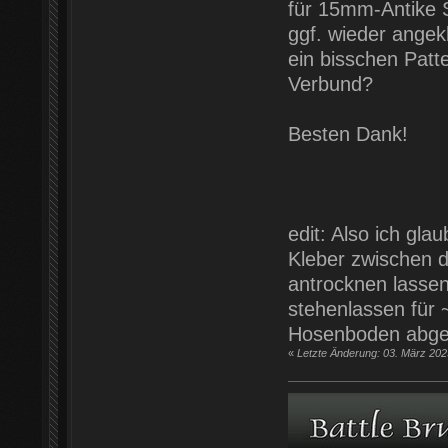
für 15mm-Antike S
ggf. wieder angekl
ein bisschen Patt
Verbund?
Besten Dank!
edit: Also ich gla
Kleber zwischen di
antrocknen lassen
stehenlassen für 
Hosenboden abgekr
«
Letzte Änderung: 03. März 2023