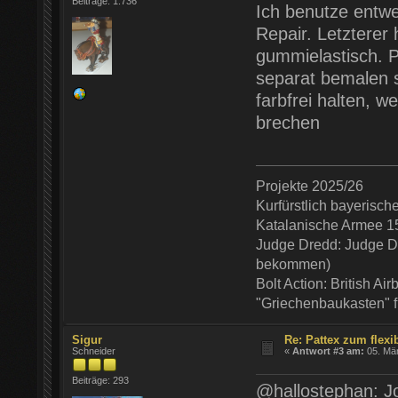
Beiträge: 1.736
Ich benutze entw
Repair. Letzterer 
gummielastisch. Pr
separat bemalen s
farbfrei halten, w
brechen
Projekte 2025/26
Kurfürstlich bayerisc
Katalanische Armee 1
Judge Dredd: Judge De
bekommen)
Bolt Action: British Ai
"Griechenbaukasten" 
Sigur
Re: Pattex zum flexi
Schneider
«
Antwort #3 am:
05. Mär
Beiträge: 293
@hallostephan: Jo