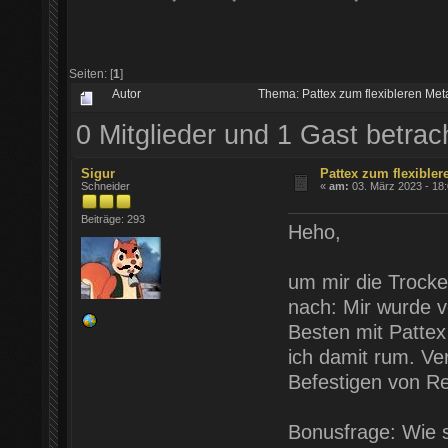
Seiten: [
1
]
Autor
Thema: Pattex zum flexibleren Me
0 Mitglieder und 1 Gast betra
Sigur
Pattex zum flexibler
Schneider
«
am:
03. März 2023 - 18:
Beiträge: 293
Heho,
um mir die Trocke
nach: Mir wurde v
Besten mit Pattex
ich damit rum. V
Befestigen von Rei
Bonusfrage: Wie s