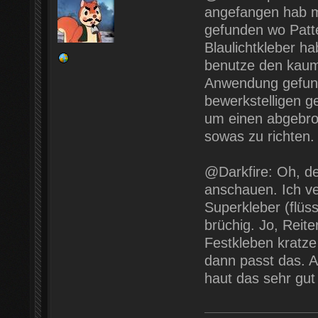
angefangen hab m
gefunden wo Patte
Blaulichtkleber h
benutze den kaum
Anwendung gefunde
bewerkstelligen g
um einen abgebro
sowas zu richten.
@Darkfire: Oh, de
anschauen. Ich ve
Superkleber (flüss
brüchig. Jo, Reit
Festkleben kratze 
dann passt das. A
haut das sehr gut 