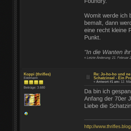
Foundry.
Womit werde ich b
bemalt, dann werd
eine recht kleine
Punkt.
"In die Wanten ih
«
Letzte Änderung: 21. Februar 
Koppi (thrifles)
Re: Jo-ho-ho und ne
Schatzinsel - Ein Pr
Edelmann
«
Antwort #1 am:
12. Mär
Beiträge: 3.680
Da bin ich gespan
Anfang der 70er J
Liebe die Schatzi
http://www.thrifles.blo