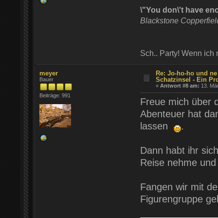
\"You don\'t have en
Blackstone Copperfie
Sch.. Party! Wenn ich
meyer
Re: Jo-ho-ho und ne
Schatzinsel - Ein Pr
Bauer
«
Antwort #8 am:
13. Mär
Beiträge: 991
Freue mich über d
Abenteuer hat dam
lassen
.
Dann habt ihr sich
Reise nehme und i
Fangen wir mit den
Figurengruppe gek