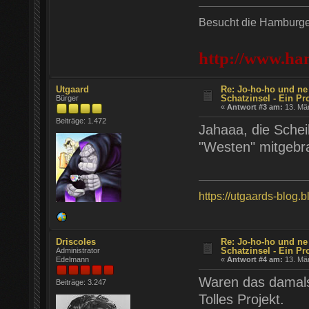
Besucht die Hamburger
http://www.ha
Utgaard
Re: Jo-ho-ho und ne
Schatzinsel - Ein Pr
Bürger
«
Antwort #3 am:
13. Mär
Beiträge: 1.472
Jahaaa, die Sche
"Westen" mitgebra
https://utgaards-blog.
Driscoles
Re: Jo-ho-ho und ne
Schatzinsel - Ein Pr
Administrator
Edelmann
«
Antwort #4 am:
13. Mär
Waren das damals
Beiträge: 3.247
Tolles Projekt.