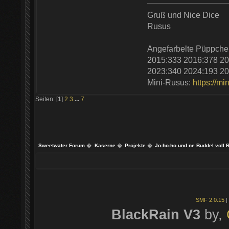
Gruß und Nice Dice
Rusus
Angefarbelte Püppche
2015:333 2016:378 20
2023:340 2024:193 20
Mini-Rusus:
https://mi
Seiten: [
1
]
2
3
...
7
Sweetwater Forum
�
Kaserne
�
Projekte
�
Jo-ho-ho und ne Buddel voll R
SMF 2.0.15
|
BlackRain V3
by,