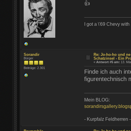
👍
I got a \'69 Chevy with
Sorandir
Re: Jo-ho-ho und ne
Schatzinsel - Ein Pr
Bürger
«
Antwort #5 am:
13. Mär
Beiträge: 2.301
Finde ich auch in
figurentechnisch 
Mein BLOG:
sorandirsgallery.blog
- Kurpfalz Feldherren -