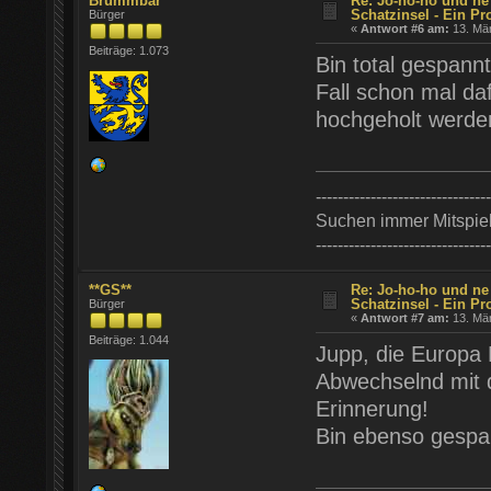
Brummbär
Re: Jo-ho-ho und ne
Schatzinsel - Ein Pr
Bürger
«
Antwort #6 am:
13. Mär
Beiträge: 1.073
Bin total gespann
Fall schon mal da
hochgeholt werde
--------------------------------
Suchen immer Mitspie
--------------------------------
**GS**
Re: Jo-ho-ho und ne
Schatzinsel - Ein Pr
Bürger
«
Antwort #7 am:
13. Mär
Beiträge: 1.044
Jupp, die Europa 
Abwechselnd mit 
Erinnerung!
Bin ebenso gespan