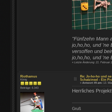
"Fünfzehn Mann a
jo,ho,ho, und 'ne
versoffen und bei
jo,ho,ho, und 'ne 
«
Letzte Änderung: 21. Februar 
Riothamus
Re: Jo-ho-ho und ne
Schatzinsel - Ein Pr
König
«
Antwort #9 am:
13. Mär
Beiträge: 6.343
Herrliches Projekt
Gruß