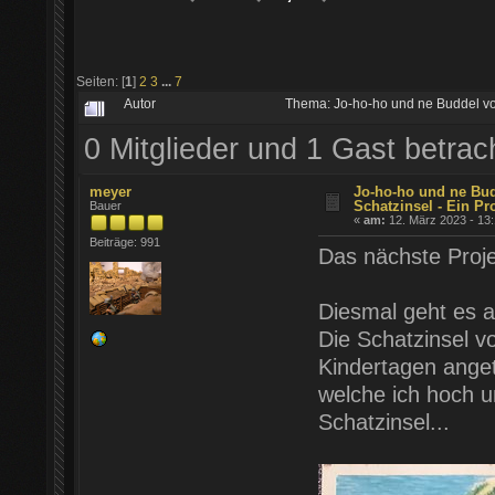
Seiten: [
1
]
2
3
...
7
Autor
Thema: Jo-ho-ho und ne Buddel vol
0 Mitglieder und 1 Gast betra
meyer
Jo-ho-ho und ne Bud
Schatzinsel - Ein Pr
Bauer
«
am:
12. März 2023 - 13:
Beiträge: 991
Das nächste Proje
Diesmal geht es a
Die Schatzinsel v
Kindertagen anget
welche ich hoch u
Schatzinsel...