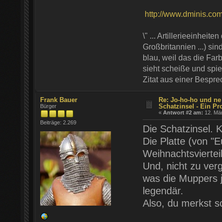
http://www.dminis.com/t
\" ... Artillerieeinhei
Großbritannien ...) si
blau, weil das die Farb
sieht scheiße und spie
Zitat aus einer Bespr
Frank Bauer
Re: Jo-ho-ho und ne
Schatzinsel - Ein Pr
Bürger
«
Antwort #2 am:
12. Mär
Beiträge: 2.269
Die Schatzinsel. K
Die Platte (von "
Weihnachtsviertei
Und, nicht zu ver
was die Muppers j
legendär.
Also, du merkst s