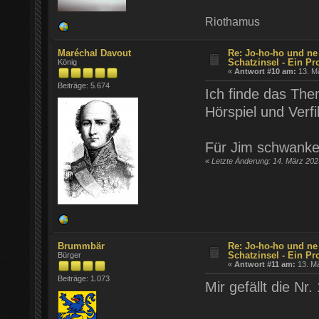
Riothamus
Maréchal Davout
Re: Jo-ho-ho und ne
Schatzinsel - Ein Pr
König
«
Antwort #10 am:
13. Mä
Beiträge: 5.674
Ich finde das The
Hörspiel und Verfi
Für Jim schwanke 
«
Letzte Änderung: 14. März 202
Brummbär
Re: Jo-ho-ho und ne
Schatzinsel - Ein Pr
Bürger
«
Antwort #11 am:
13. Mä
Beiträge: 1.073
Mir gefällt die Nr