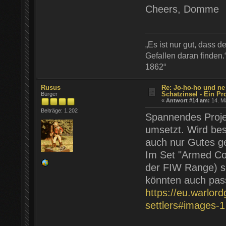
Cheers, Domme
„Es ist nur gut, dass d
Gefallen daran finden.
1862“
Rusus
Re: Jo-ho-ho und ne
Schatzinsel - Ein Pr
Bürger
«
Antwort #14 am:
14. Mä
Beiträge: 1.202
Spannendes Projek
umsetzt. Wird bes
auch nur Gutes ge
Im Set "Armed Colo
der FIW Range) si
könnten auch pas
https://eu.warlor
settlers#images-1