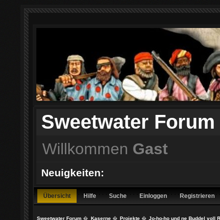
Sweetwater Forum
Willkommen
Gast
Neuigkeiten:
Übersicht
Hilfe
Suche
Einloggen
Registrieren
Sweetwater Forum
�
Kaserne
�
Projekte
�
Jo-ho-ho und ne Buddel voll R