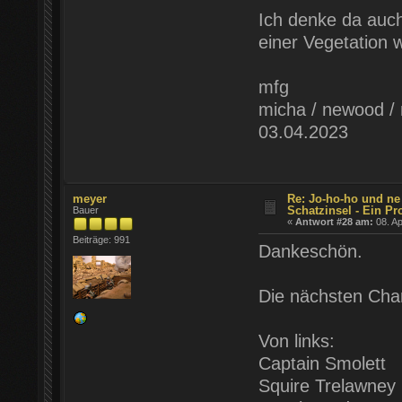
Ich denke da auc
einer Vegetation 
mfg
micha / newood / 
03.04.2023
meyer
Re: Jo-ho-ho und ne
Schatzinsel - Ein Pr
Bauer
«
Antwort #28 am:
08. Ap
Beiträge: 991
Dankeschön.
Die nächsten Char
Von links:
Captain Smolett
Squire Trelawney