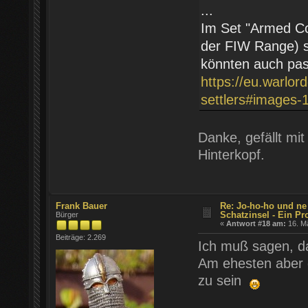
...
Im Set "Armed Col
der FIW Range) si
könnten auch pa
https://eu.warlo
settlers#images-
Danke, gefällt mit
Hinterkopf.
Frank Bauer
Re: Jo-ho-ho und ne
Schatzinsel - Ein Pr
Bürger
«
Antwort #18 am:
16. Mä
Beiträge: 2.269
Ich muß sagen, da
Am ehesten aber 
zu sein