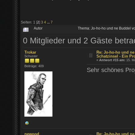
Seiten:
1
[
2
]
3
4
...
7
Autor
Thema: Jo-ho-ho und ne Buddel vol
0 Mitglieder und 2 Gäste betr
Trokar
Re: Jo-ho-ho und ne
Schatzinsel - Ein Pr
Schuster
«
Antwort #15 am:
15. Mä
Beiträge: 409
Sehr schönes Proj
newood
Re: Jo-ho-ho und ne