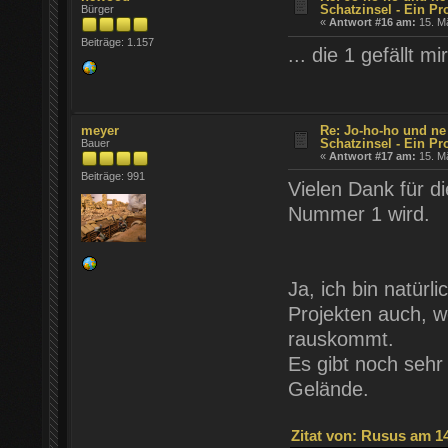
Schatzinsel - Ein Pr
Bürger
«
Antwort #16 am:
15. Mä
Beiträge: 1.157
... die 1 gefällt mir
meyer
Re: Jo-ho-ho und ne
Schatzinsel - Ein Pr
Bauer
«
Antwort #17 am:
15. Mä
Beiträge: 991
Vielen Dank für di
Nummer 1 wird.
Ja, ich bin natür
Projekten auch, 
rauskommt.
Es gibt noch sehr
Gelände.
Zitat von: Rusus am 14