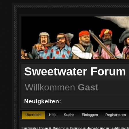
Sweetwater Forum
Willkommen
Gast
Neuigkeiten:
Übersicht
Hilfe
Suche
Einloggen
Registrieren
Sweetwater Forum
�
Kaserne
�
Projekte
�
Jo-ho-ho und ne Buddel voll R