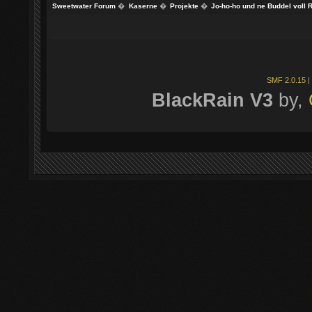
Sweetwater Forum
�
Kaserne
�
Projekte
�
Jo-ho-ho und ne Buddel voll R
SMF 2.0.15
|
BlackRain V3
by,