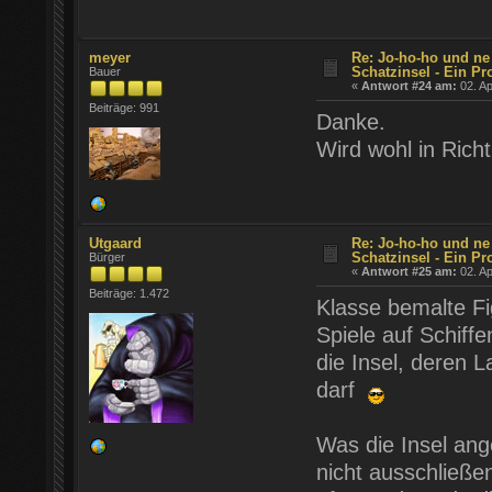
meyer
Re: Jo-ho-ho und ne
Schatzinsel - Ein Pr
Bauer
«
Antwort #24 am:
02. Ap
Beiträge: 991
Danke.
Wird wohl in Richt
Utgaard
Re: Jo-ho-ho und ne
Schatzinsel - Ein Pr
Bürger
«
Antwort #25 am:
02. Ap
Beiträge: 1.472
Klasse bemalte Fig
Spiele auf Schiffe
die Insel, deren 
darf
Was die Insel ang
nicht ausschließe