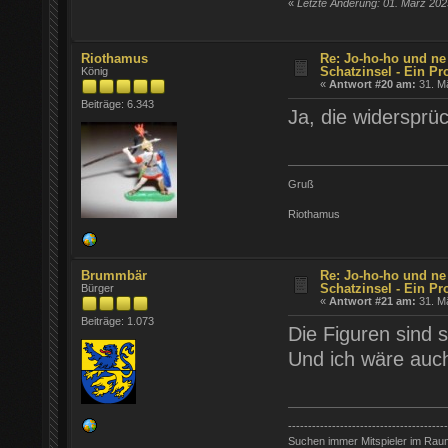
«
Letzte Änderung: 01. März 202
Riothamus
Re: Jo-ho-ho und ne
Schatzinsel - Ein Pr
König
«
Antwort #20 am:
31. Mä
Beiträge: 6.343
Ja, die widersprüc
Gruß
Riothamus
Brummbär
Re: Jo-ho-ho und ne
Schatzinsel - Ein Pr
Bürger
«
Antwort #21 am:
31. Mä
Beiträge: 1.073
Die Figuren sind
Und ich wäre auch 
----------------------------------------
Suchen immer Mitspieler im Rau