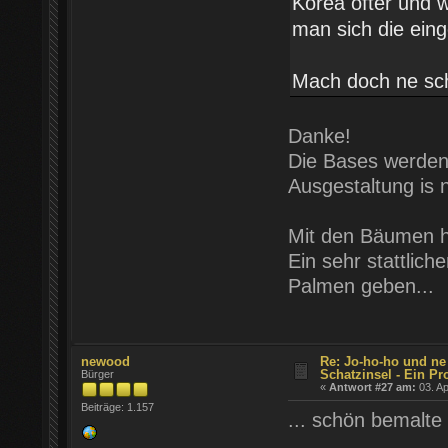
Korea öfter und 
man sich die ein
Mach doch ne s
Danke!
Die Bases werden 
Ausgestaltung is n
Mit den Bäumen has
Ein sehr stattlic
Palmen geben...
newood
Re: Jo-ho-ho und ne
Schatzinsel - Ein Pr
Bürger
«
Antwort #27 am:
03. Ap
Beiträge: 1.157
... schön bemalte 