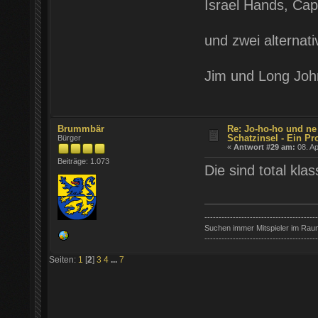
Israel Hands, Cap
und zwei alternati
Jim und Long John
Brummbär
Re: Jo-ho-ho und ne
Schatzinsel - Ein Pr
Bürger
«
Antwort #29 am:
08. Ap
Beiträge: 1.073
Die sind total kla
----------------------------------------
Suchen immer Mitspieler im Rau
----------------------------------------
Seiten:
1
[
2
]
3
4
...
7