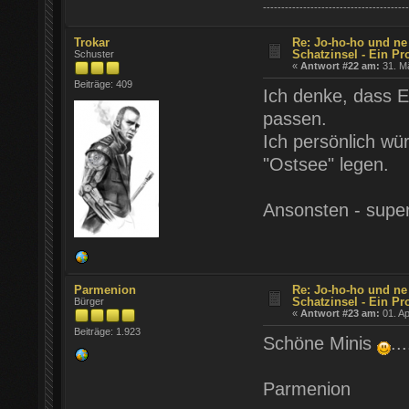
----------------------------------------
Trokar
Re: Jo-ho-ho und ne
Schatzinsel - Ein Pr
Schuster
«
Antwort #22 am:
31. Mä
Beiträge: 409
Ich denke, dass Ei
passen.
Ich persönlich wür
"Ostsee" legen.
Ansonsten - super
Parmenion
Re: Jo-ho-ho und ne
Schatzinsel - Ein Pr
Bürger
«
Antwort #23 am:
01. Ap
Beiträge: 1.923
Schöne Minis
..
Parmenion