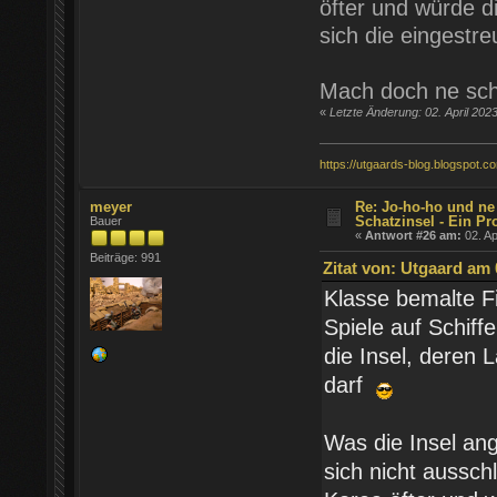
öfter und würde d
sich die eingest
Mach doch ne sc
«
Letzte Änderung: 02. April 202
https://utgaards-blog.blogspot.c
meyer
Re: Jo-ho-ho und ne
Schatzinsel - Ein Pr
Bauer
«
Antwort #26 am:
02. Ap
Beiträge: 991
Zitat von: Utgaard am 0
Klasse bemalte Fi
Spiele auf Schiffe
die Insel, deren 
darf
Was die Insel an
sich nicht aussch