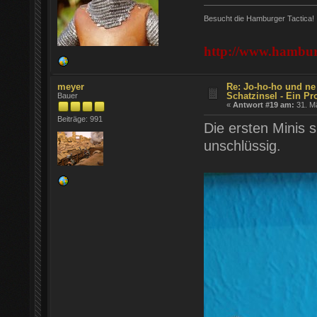
Besucht die Hamburger Tactica!
http://www.hamburg
meyer
Re: Jo-ho-ho und ne
Schatzinsel - Ein Pr
Bauer
«
Antwort #19 am:
31. Mä
Beiträge: 991
Die ersten Minis 
unschlüssig.