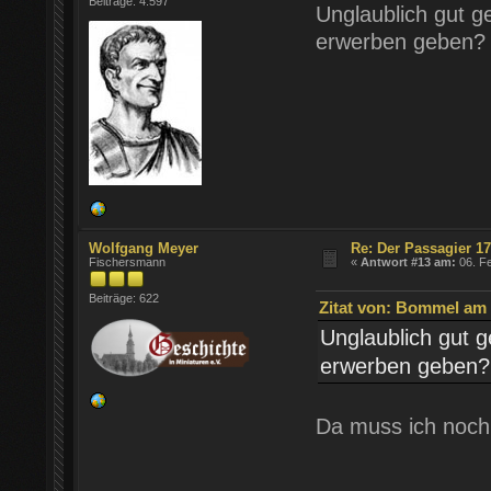
Beiträge: 4.597
Unglaublich gut 
erwerben geben?
Wolfgang Meyer
Re: Der Passagier 1
Fischersmann
«
Antwort #13 am:
06. Fe
Beiträge: 622
Zitat von: Bommel am 0
Unglaublich gut 
erwerben geben?
Da muss ich noch