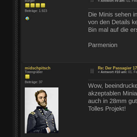
Bürger
«
Antwort #9 am:
01. Feb
Beiträge: 1.923
Die Minis sehen i
von den Details k
Bin mal auf die e
Parmenion
midschpitsch
Re: Der Passagier 1
Totengräber
«
Antwort #10 am:
01. Fe
Beiträge: 37
Wow, beeindrucken
akzeptablen Minia
auch in 28mm gut
Tolles Projekt!