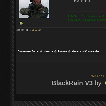
... Karsten
Fritz Stern:
"Bei mir ist es so, 
vergessen, was ich am Anfang sa
Seiten: [
1
]
2
3
...
10
Sweetwater Forum
�
Kaserne
�
Projekte
�
Master and Commander
SMF 2.0.15
|
BlackRain V3
by,