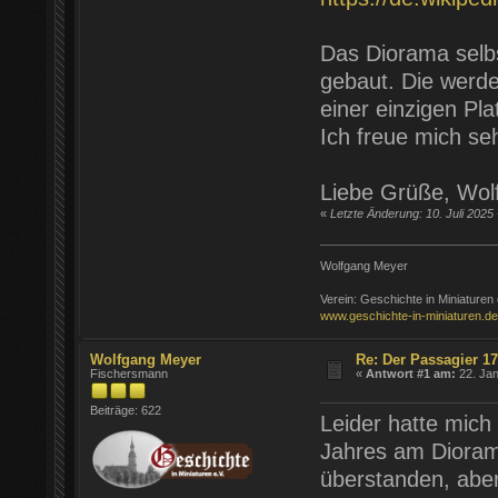
Das Diorama selbs
gebaut. Die werd
einer einzigen Pl
Ich freue mich se
Liebe Grüße, Wol
«
Letzte Änderung: 10. Juli 2025
Wolfgang Meyer
Verein: Geschichte in Miniaturen 
www.geschichte-in-miniaturen.de
Wolfgang Meyer
Re: Der Passagier 1
Fischersmann
«
Antwort #1 am:
22. Jan
Beiträge: 622
Leider hatte mich
Jahres am Dioram
überstanden, aber