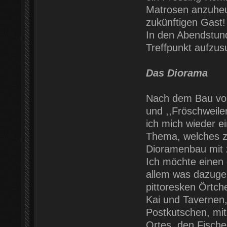
Matrosen anzuheu
zukünftigen Gast!
In den Abendstun
Treffpunkt aufzus
Das Diorama
Nach dem Bau von
und ,,Fröschweiler
ich mich wieder e
Thema, welches zw
Dioramenbau mit z
Ich möchte einen 
allem was dazugeh
pittoresken Örtch
Kai und Tavernen, 
Postkutschen, mit
Ortes, den Fische