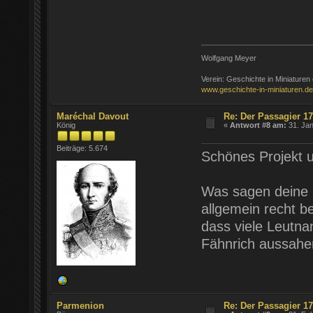
Wolfgang Meyer
Verein: Geschichte in Miniaturen 
www.geschichte-in-miniaturen.de
Maréchal Davout
Re: Der Passagier 1
König
«
Antwort #8 am:
31. Jan
Beiträge: 5.674
Schönes Projekt u
Was sagen deine Q
allgemein recht b
dass viele Leutna
Fähnrich aussahe
Parmenion
Re: Der Passagier 1