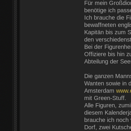
Für mein Großdio
benötige ich pas
Ich brauche die F
bewaffneten engli
Kapitän bis zum S
den verschiedens
Bei der Figurenher
Offiziere bis hin
Abteilung der See
Die ganzen Manns
Wanten sowie in d
Amsterdam
www.c
mit Green-Stuff.
Alle Figuren, zumi
diesem Kalenderjah
brauche ich noch v
Dorf, zwei Kutsch