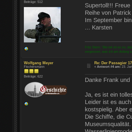
Beiträge: 512
Supertoll!!! Freue
Reihe von Patrick
Im September bin 
... Karsten
Fritz Stern:
"Bei mir ist es so, 
vergessen, was ich am Anfang sa
Wolfgang Meyer
Re: Der Passagier 1
Fischersmann
«
Antwort #4 am:
23. Jan
Beiträge: 622
Danke Frank und 
Ja, es ist ein toll
Leider ist es auc
kostspielig. Aber
Die Schiffe, die 
Museumsqualität.
Wasserlinienmodel