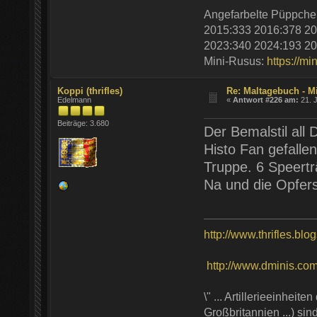
Angefarbelte Püppche
2015:333 2016:378 20
2023:340 2024:193 20
Mini-Rusus:
https://mi
Koppi (thrifles)
Re: Maltagebuch - M
Edelmann
«
Antwort #226 am:
21. J
Beiträge: 3.680
Der Bemalstil all D
Histo Fan gefalle
Truppe. 6 Speertr
Na und die Opferst
http://www.thrifles.blo
http://www.dminis.com/t
\" ... Artillerieeinhei
Großbritannien ...) si