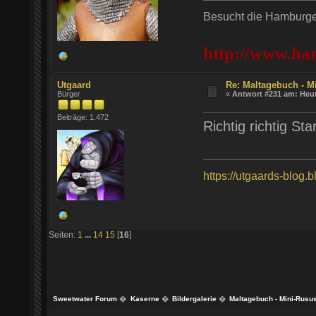
Besucht die Hamburger
http://www.ha
Utgaard
Re: Maltagebuch - M
Bürger
«
Antwort #231 am:
Heu
Beiträge: 1.472
Richtig richtig St
https://utgaards-blog.
Seiten:
1
...
14
15
[
16
]
Sweetwater Forum
�
Kaserne
�
Bildergalerie
�
Maltagebuch - Mini-Rusu