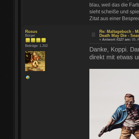
blau, weil das die Farb
sieht scheiße und spie
Zitat aus einer Bespr
Rusus
Re: Maltagebuch - M
Death May Die - Sea
Bürger
«
Antwort #227 am:
05. A
Beiträge: 1.202
Danke, Koppi. Dam
direkt mit etwas u