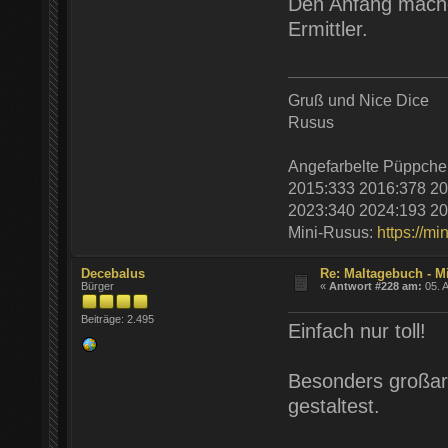
Den Anfang machen
Ermittler.
Gruß und Nice Dice
Rusus
Angefarbelte Püppche
2015:333 2016:378 20
2023:340 2024:193 20
Mini-Rusus:
https://mi
Decebalus
Re: Maltagebuch - M
Bürger
«
Antwort #228 am:
05. A
Beiträge: 2.495
Einfach nur toll!
Besonders großart
gestaltest.