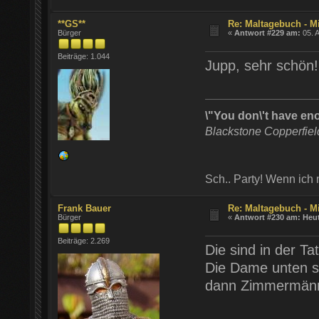
**GS**
Re: Maltagebuch - M
Bürger
«
Antwort #229 am:
05. A
Beiträge: 1.044
Jupp, sehr schön!
\"You don\'t have en
Blackstone Copperfie
Sch.. Party! Wenn ich
Frank Bauer
Re: Maltagebuch - M
Bürger
«
Antwort #230 am:
Heu
Beiträge: 2.269
Die sind in der Ta
Die Dame unten 
dann Zimmermänn