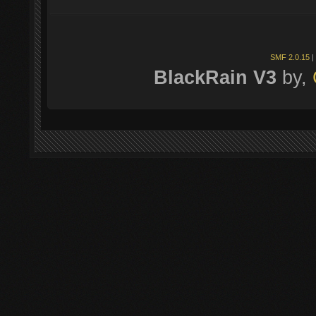
SMF 2.0.15
|
BlackRain V3
by,