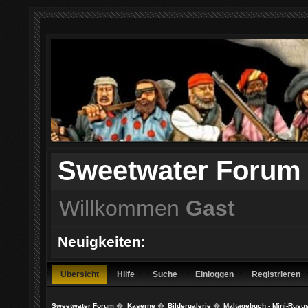
Sweetwater Forum
Willkommen
Gast
Neuigkeiten:
Übersicht
Hilfe
Suche
Einloggen
Registrieren
Sweetwater Forum
�
Kaserne
�
Bildergalerie
�
Maltagebuch - Mini-Rusu