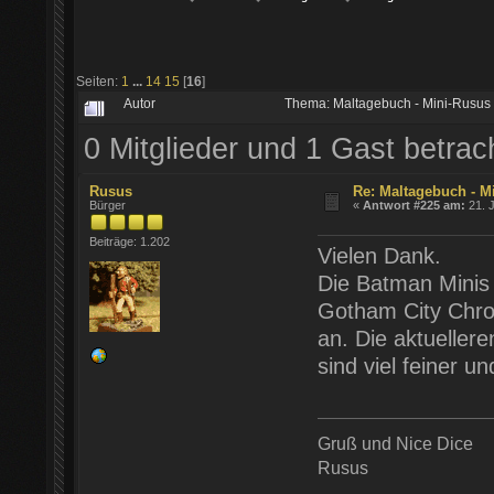
Seiten:
1
...
14
15
[
16
]
Autor
Thema: Maltagebuch - Mini-Rusus
0 Mitglieder und 1 Gast betra
Rusus
Re: Maltagebuch - M
Bürger
«
Antwort #225 am:
21. J
Beiträge: 1.202
Vielen Dank.
Die Batman Minis
Gotham City Chron
an. Die aktuellere
sind viel feiner un
Gruß und Nice Dice
Rusus