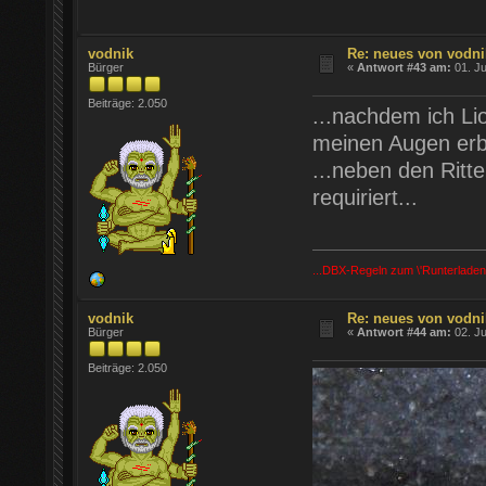
vodnik
Re: neues von vodni
Bürger
«
Antwort #43 am:
01. Ju
Beiträge: 2.050
...nachdem ich Li
meinen Augen erbla
...neben den Ritt
requiriert...
...DBX-Regeln zum \'Runterladen
vodnik
Re: neues von vodni
Bürger
«
Antwort #44 am:
02. Ju
Beiträge: 2.050