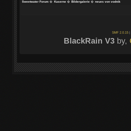
Sweetwater Forum
�
Kaserne
�
Bildergalerie
�
neues von vodnik
SMF 2.0.15
|
BlackRain V3
by,