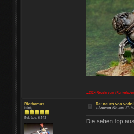
...DBX-Regeln zum \'Runterladen
Riothamus
Re: neues von vodni
König
«
Antwort #34 am:
27. Ma
Beiträge: 6.343
Die sehen top au