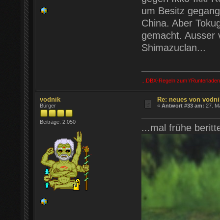
um Besitz gegange
China. Aber Toku
gemacht. Ausser v
Shimazuclan...
...DBX-Regeln zum \'Runterladen
vodnik
Re: neues von vodni
Bürger
«
Antwort #33 am:
27. Ma
Beiträge: 2.050
...mal frühe berit