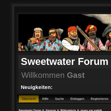
Sweetwater Forum
Willkommen
Gast
Neuigkeiten:
Übersicht
Hilfe
Suche
Einloggen
Registrieren
Sweetwater Forum
�
Kaserne
�
Bildergalerie
�
neues von vodnik