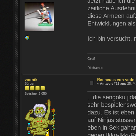
Jetzt habe ich di
zeitliche Ausdehnu
diese Armeen auf
Entwicklungen als
Ich bin versucht,
Gruß
Riothamus
vodnik
Re: neues von vodni
Bürger
«
Antwort #32 am:
25. Ma
Beiträge: 2.050
...die sengoku jida
sehr bespielenswe
dazu. Es ist eben
auf Ninjas stosse
eben in Sekigahar
gegen Ikko-Ikki-R