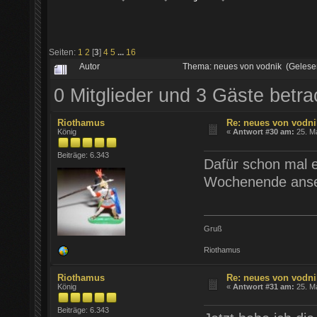
Seiten:
1
2
[
3
]
4
5
...
16
Autor
Thema: neues von vodnik (Gelese
0 Mitglieder und 3 Gäste betr
Riothamus
Re: neues von vodni
König
«
Antwort #30 am:
25. Ma
Beiträge: 6.343
Dafür schon mal e
Wochenende anse
Gruß
Riothamus
Riothamus
Re: neues von vodni
König
«
Antwort #31 am:
25. Ma
Beiträge: 6.343