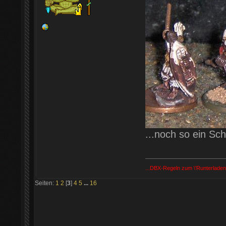
...noch so ein Sc
...DBX-Regeln zum \'Runterladen
Seiten:
1
2
[
3
]
4
5
...
16