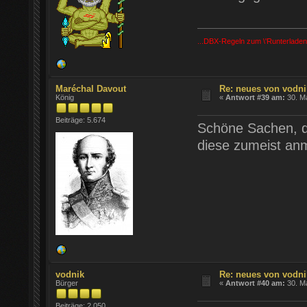
...DBX-Regeln zum \'Runterladen
Maréchal Davout
Re: neues von vodni
König
«
Antwort #39 am:
30. Ma
Beiträge: 5.674
Schöne Sachen, di
diese zumeist an
vodnik
Re: neues von vodni
Bürger
«
Antwort #40 am:
30. Ma
Beiträge: 2.050