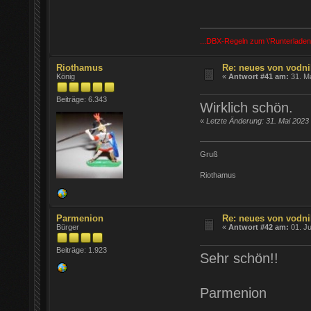
...DBX-Regeln zum \'Runterladen
Riothamus
Re: neues von vodni
König
«
Antwort #41 am:
31. Ma
Beiträge: 6.343
Wirklich schön.
«
Letzte Änderung: 31. Mai 2023
Gruß
Riothamus
Parmenion
Re: neues von vodni
Bürger
«
Antwort #42 am:
01. Ju
Beiträge: 1.923
Sehr schön!!
Parmenion