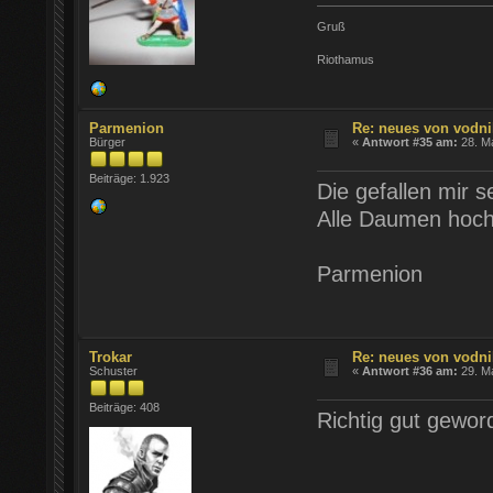
Gruß
Riothamus
Parmenion
Re: neues von vodni
Bürger
«
Antwort #35 am:
28. Ma
Beiträge: 1.923
Die gefallen mir s
Alle Daumen hoch
Parmenion
Trokar
Re: neues von vodni
Schuster
«
Antwort #36 am:
29. Ma
Beiträge: 408
Richtig gut gewor