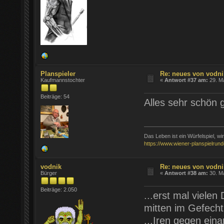
Planspieler
Re: neues von vodni
Kaufmannstochter
«
Antwort #37 am:
29. Ma
Beiträge: 54
Alles sehr schön 
Das Leben ist ein Würfelspiel, wir w
https://www.wiener-planspielrund
vodnik
Re: neues von vodni
Bürger
«
Antwort #38 am:
30. Ma
Beiträge: 2.050
...erst mal viele
mitten im Gefecht
...Iren gegen ein