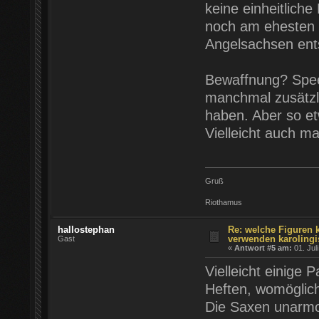
keine einheitlich
noch am ehesten 
Angelsachsen ent
Bewaffnung? Speer
manchmal zusätzl
haben. Aber so e
Vielleicht auch ma
Gruß
Riothamus
hallostephan
Re: welche Figuren 
verwenden karolingi
Gast
«
Antwort #5 am:
01. Jul
Vielleicht einige
Heften, womöglich
Die Saxen unarmou