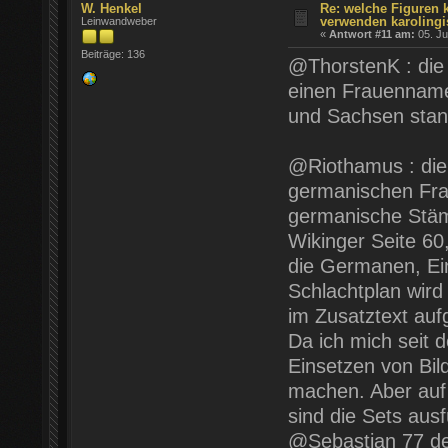
W. Henkel
Re: welche Figuren 
verwenden karolingi
Leinwandweber
«
Antwort #11 am:
05. Ju
Beiträge: 136
@ThorstenK : die 
einen Frauennam
und Sachsen stand
@Riothamus : die
germanischen Fra
germanische Stäm
Wikinger Seite 60
die Germanen, Ei
Schlachtplan wird
im Zusatztext auf
Da ich mich seit
Einsetzen von Bil
machen. Aber auf
sind die Sets ausfü
@Sebastian 77 den