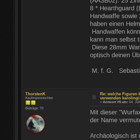
(AASB02). 25 Zinn
8 * Hearthguard (
Handwaffe sowie 2
haben einen Helm
Handwaffen könne
kann man selbst t
Diese 28mm Warba
optisch deinen Üb
M. f. G. Sebast
ThorstenK
Re: welche Figuren 
verwenden karolingi
Kaufmannstochter
«
Antwort #9 am:
04. Jul
Beiträge: 70
Mit dieser "Wurfax
der Name vermute
Archäologisch ist 