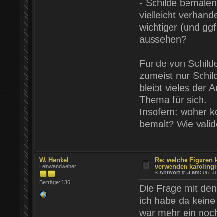
- Schilde bemalen
vielleicht verhande
wichtiger (und ggf.
aussehen?
Funde von Schilde
zumeist nur Schil
bleibt vieles der 
Thema für sich.
Insofern: woher k
bemalt? Wie valide
W. Henkel
Re: welche Figuren 
verwenden karolingi
Leinwandweber
«
Antwort #13 am:
06. Ju
Beiträge: 136
Die Frage mit den 
ich habe da keine
war mehr ein noch