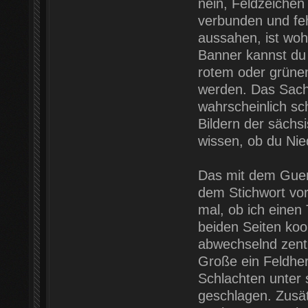
nein, Feldzeichen 
verbunden und fe
aussahen, ist wohl
Banner kannst du
rotem oder grüne
werden. Das Sachs
wahrscheinlich s
Bildern der sächs
wissen, ob du Ni
Das mit dem Gueril
dem Stichwort vors
mal, ob ich einen
beiden Seiten koo
abwechselnd zentri
Große ein Feldher
Schlachten unter 
geschlagen. Zusä