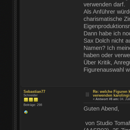
verwenden darf.
Als Anführer würde
charismatische Zi
Eigenproduktions
Dann habe ich no
Sax Dolch nicht a
Namen? Ich meine
haben oder verwe
Über Kritik, Anr
Figurenauswahl wü
Sebastian77
Re: welche Figuren 
verwenden karolingi
Schneider
«
Antwort #8 am:
04. Jul
Beiträge: 298
Guten Abend,
von Studio Toma