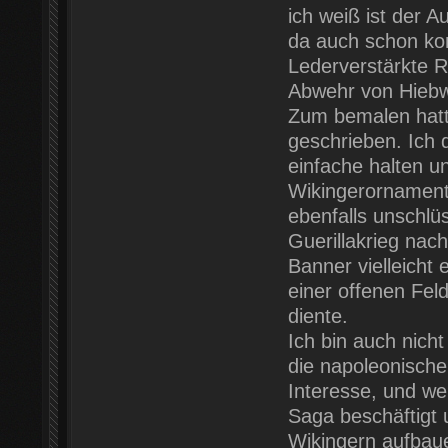
ich weiß ist der 
da auch schon kon
Lederverstärkte R
Abwehr von Hiebw
Zum bemalen hatt
geschrieben. Ich
einfache halten u
Wikingerornament
ebenfalls unschlü
Guerillakrieg nac
Banner vielleicht
einer offenen Fel
diente.
Ich bin auch nicht
die napoleonische
Interesse, und wei
Saga beschäftigt
Wikingern aufbaue