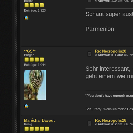
Bürger
«
Antwort #10 am:
06. N
Beiträge: 1.923
Schaut super aus!
Parmenion
**GS**
Re: Necropolis28
Bürger
«
Antwort #11 am:
06. No
Beiträge: 1.044
Sehr interessant,
geht einem wie mi
\"You don\'t have enough magic
Sch.. Party! Wenn ich meine Hos
Maréchal Davout
Re: Necropolis28
König
«
Antwort #12 am:
06. N