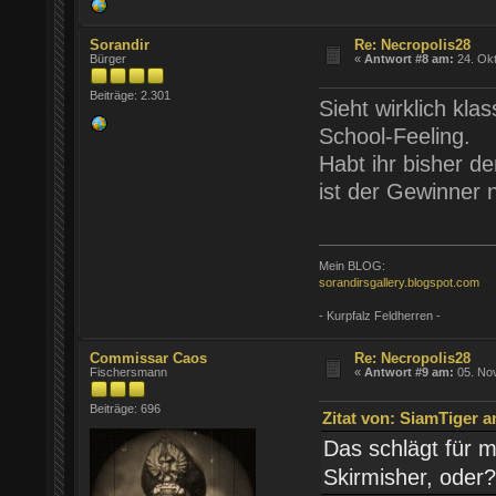
Sorandir
Re: Necropolis28
Bürger
«
Antwort #8 am:
24. Okt
Beiträge: 2.301
Sieht wirklich kl
School-Feeling.
Habt ihr bisher d
ist der Gewinner 
Mein BLOG:
sorandirsgallery.blogspot.com
- Kurpfalz Feldherren -
Commissar Caos
Re: Necropolis28
Fischersmann
«
Antwort #9 am:
05. Nov
Beiträge: 696
Zitat von: SiamTiger a
Das schlägt für mi
Skirmisher, oder?