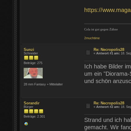
https://www.magab
Cola ist gut gegen Zähne
2muchtime
Sunzi
Re: Necropolis28
Schneider
«
Antwort #1 am:
18. Sep
Beiträge: 275
Ich habe Bilder i
um ein "Diorama-S
und schön anzusc
28 mm Fantasy + Mittelalter
Sorandir
Re: Necropolis28
Bürger
«
Antwort #2 am:
18. Sep
Beiträge: 2.301
Strand und ich ha
gemacht. Wir fand