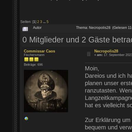
Seiten: [
1
]
2
3
...
5
Autor
Thema: Necropolis28 (Gelesen 11
0 Mitglieder und 2 Gäste betr
Commissar Caos
Necropolis28
Fischersmann
«
am:
17. September 2023
Beiträge: 696
Moin,
Dareios und ich h
planen unser ers
ranzutasten. Wenn
Langzeitkampagne
hat es vielleicht 
Zur Erklärung um w
bequem und verwe