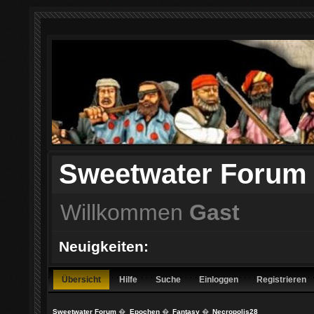
Sweetwater Forum
Willkommen
Gast
Neuigkeiten:
Übersicht
Hilfe
Suche
Einloggen
Registrieren
Sweetwater Forum
�
Epochen
�
Fantasy
�
Necropolis28