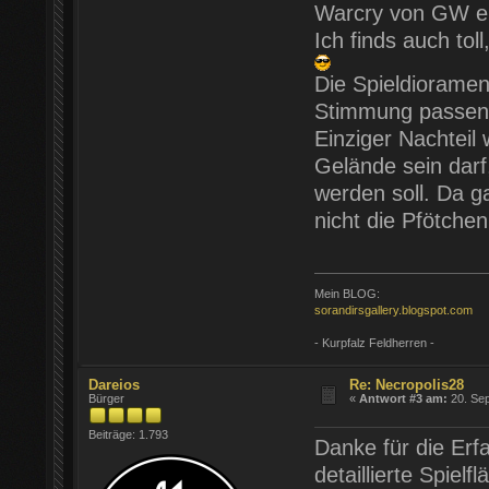
Warcry von GW eri
Ich finds auch to
Die Spieldiorame
Stimmung passend
Einziger Nachteil
Gelände sein dar
werden soll. Da g
nicht die Pfötche
Mein BLOG:
sorandirsgallery.blogspot.com
- Kurpfalz Feldherren -
Dareios
Re: Necropolis28
Bürger
«
Antwort #3 am:
20. Sep
Beiträge: 1.793
Danke für die Erfa
detaillierte Spiel