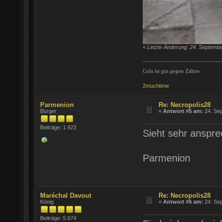
«
Letzte Änderung: 24. Septemb
Cola ist gut gegen Zähne
2muchtime
Parmenion
Re: Necropolis28
Bürger
«
Antwort #5 am:
24. Sep
Beiträge: 1.923
Sieht sehr anspr
Parmenion
Maréchal Davout
Re: Necropolis28
König
«
Antwort #6 am:
24. Sep
Beiträge: 5.674