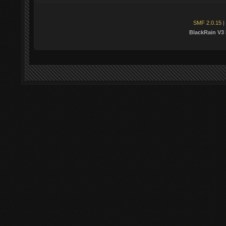
SMF 2.0.15
|
BlackRain V3