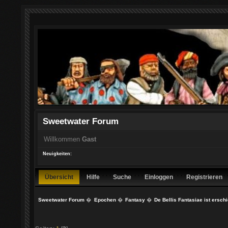
Sweetwater Forum
Willkommen
Gast
Neuigkeiten:
Übersicht
Hilfe
Suche
Einloggen
Registrieren
Sweetwater Forum
�
Epochen
�
Fantasy
�
De Bellis Fantasiae ist ersch