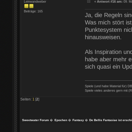
Leinwandweber
«
Antwort #16 am:
09. Ma
Beiträge: 165
Ja, die Regeln si
Was mich stört is
Punktesystem nich
hinausweisen.
Als Inspiration un
habe aber mehr er
sich quasi ein Upd
Spiele (und habe Material für) D
Spiele vieles anderes gern mit 
Seiten:
1
[
2
]
Sweetwater Forum
�
Epochen
�
Fantasy
�
De Bellis Fantasiae ist ersch