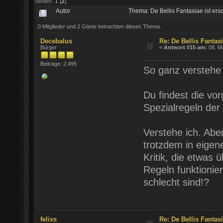
Seiten:
1
[
2
]
Autor
Thema: De Bellis Fantasiae ist er
0 Mitglieder und 2 Gäste betrachten dieses Thema.
Decebalus
Re: De Bellis Fantas
Bürger
«
Antwort #15 am:
08. Ma
Beiträge: 2.495
So ganz verstehe i
Du findest die vo
Spezialregeln der 
Verstehe ich. Abe
trotzdem in eigen
Kritik, die etwas
Regeln funktionie
schlecht sind!?
felixs
Re: De Bellis Fantas