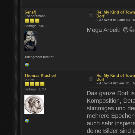
Sens/)
Re: My Kind of Town
Dorf
Fischersmann
«
Antwort #19 am:
03. N
Beiträge: 734
Mega Arbeit! 😍👍
Totengräber forever!
Thomas Kluchert
Re: My Kind of Town
Dorf
Bürger
«
Antwort #20 am:
01. D
Beiträge: 1.714
Das ganze Dorf is
Komposition, Detai
stimmiges und de
mehrere Epochen z
auch sehr inspier
deine Bilder sind 