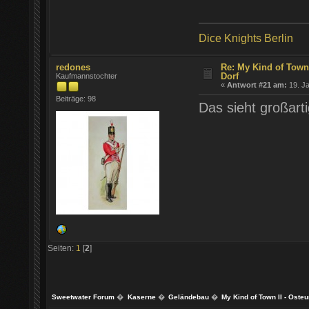
Dice Knights Berlin
redones
Re: My Kind of Town
Dorf
Kaufmannstochter
«
Antwort #21 am:
19. Ja
Beiträge: 98
Das sieht großarti
Seiten:
1
[
2
]
Sweetwater Forum
�
Kaserne
�
Geländebau
�
My Kind of Town II - Oste