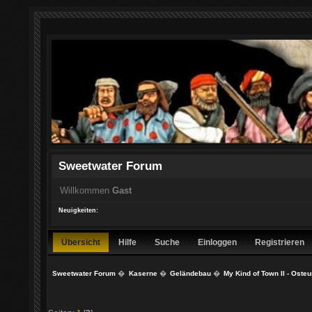
Sweetwater Forum
Willkommen
Gast
Neuigkeiten:
Übersicht
Hilfe
Suche
Einloggen
Registrieren
Sweetwater Forum
�
Kaserne
�
Geländebau
�
My Kind of Town II - Oste