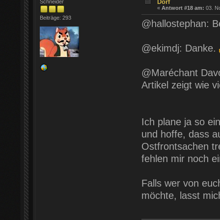
Dorf
Schneider
«
Antwort #18 am:
03. N
Beiträge: 293
@hallostephan: B
@ekimdj: Danke.
@Maréchant Davout
Artikel zeigt wie 
Ich plane ja so e
und hoffe, dass a
Ostfrontsachen t
fehlen mir noch e
Falls wer von eu
möchte, lasst mic