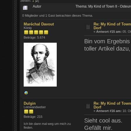
Seiten:
1
[
2
]
Autor
Thema: My Kind of Town II - Osteu
0 Mitglieder und 1 Gast betrachten dieses Thema.
Maréchal Davout
Re: My Kind of Town
Dorf
König
«
Antwort #15 am:
05. Ok
Beiträge: 5.674
Bin vom Ergebnis
toller Artikel dazu
Dulgin
Re: My Kind of Town
Dorf
Leinwandweber
«
Antwort #16 am:
10. Ok
Beiträge: 215
Sieht cool aus.
Ich bin dann mal weg um mich zu
Gefällt mir.
finden.