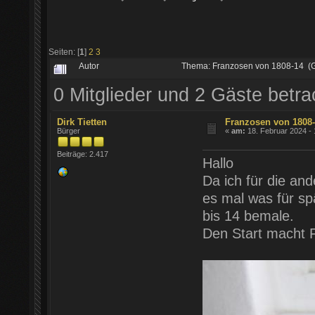
Seiten: [
1
]
2
3
Autor
Thema: Franzosen von 1808-14 (
0 Mitglieder und 2 Gäste betr
Dirk Tietten
Franzosen von 1808
Bürger
«
am:
18. Februar 2024 - 
Beiträge: 2.417
Hallo
Da ich für die and
es mal was für spä
bis 14 bemale.
Den Start macht Fr