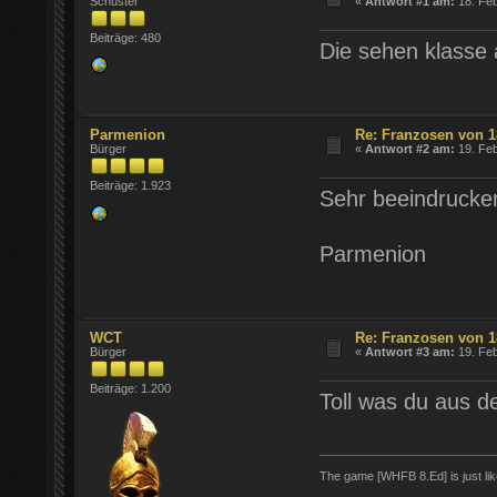
Schuster
«
Antwort #1 am:
18. Feb
Beiträge: 480
Die sehen klasse
Parmenion
Re: Franzosen von 1
Bürger
«
Antwort #2 am:
19. Feb
Beiträge: 1.923
Sehr beeindrucke
Parmenion
WCT
Re: Franzosen von 1
Bürger
«
Antwort #3 am:
19. Feb
Beiträge: 1.200
Toll was du aus d
The game [WHFB 8.Ed] is just lik