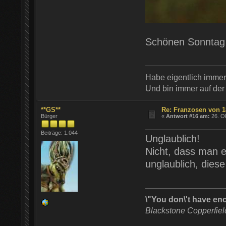
Schönen Sonntag 
Habe eigentlich imme
Und bin immer auf der
**GS**
Re: Franzosen von 1
Bürger
«
Antwort #16 am:
26. Ok
Beiträge: 1.044
Unglaublich!
Nicht, dass man es
unglaublich, dies
\"You don\'t have en
Blackstone Copperfie