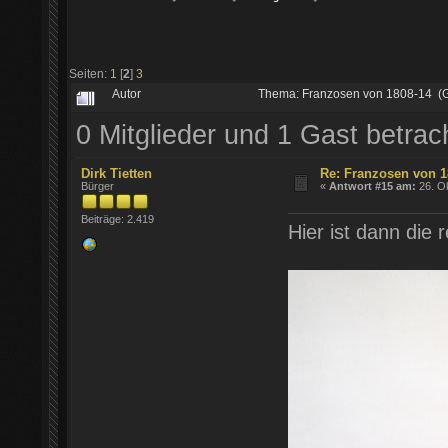
Seiten:
1
[
2
]
3
Autor
Thema: Franzosen von 1808-14 (
0 Mitglieder und 1 Gast betra
Dirk Tietten
Re: Franzosen von 1
Bürger
«
Antwort #15 am:
26. Ok
Beiträge: 2.419
Hier ist dann die