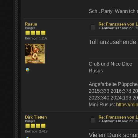
Sch.. Party! Wenn ich
Rusus
Re: Franzosen von 1
Bürger
«
Antwort #17 am:
27. Ok
Beiträge: 1.202
Toll anzusehende B
Gruß und Nice Dice
Rusus
Angefarbelte Püppche
2015:333 2016:378 20
2023:340 2024:193 20
Mini-Rusus:
https://mi
Dirk Tietten
Re: Franzosen von 1
Bürger
«
Antwort #18 am:
29. Ok
Beiträge: 2.419
Vielen Dank scho