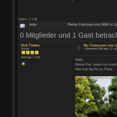
Seiten:
1
2
[
3
]
Autor
Thema: Franzosen von 1808-14 (
0 Mitglieder und 1 Gast betra
Dirk Tietten
Re: Franzosen von 1
Bürger
«
Antwort #30 am:
12. Ap
Beiträge: 2.419
Hallo
Meine Kav. brauch ja man
Hier nun die Ari zu Pferd