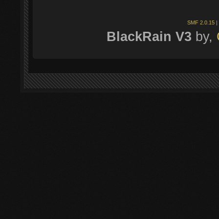
SMF 2.0.15
|
BlackRain V3
by,