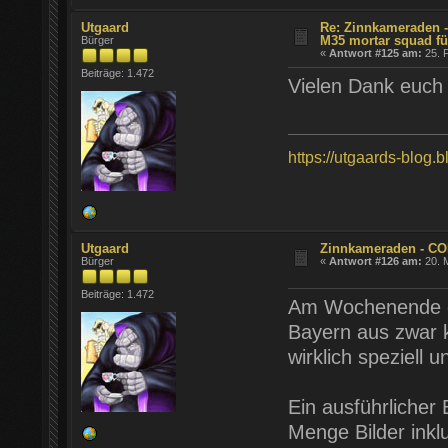
Utgaard
Re: Zinnkameraden - 
M35 mortar squad fü
Bürger
«
Antwort #125 am:
25. F
Beiträge: 1.472
Vielen Dank euch
https://utgaards-blog.
Utgaard
Zinnkameraden - CON
Bürger
«
Antwort #126 am:
20. M
Beiträge: 1.472
Am Wochenende gi
Bayern aus zwar k
wirklich speziell u
Ein ausführlicher 
Menge Bilder inklu