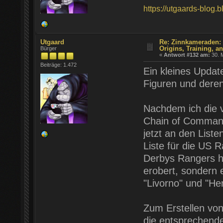
https://utgaards-blog.
Utgaard
Re: Zinnkameraden:
Origins, Training, 
Bürger
«
Antwort #132 am:
30. M
Beiträge: 1.472
Ein kleines Updat
Figuren und dere
Nachdem ich die vo
Chain of Command 
jetzt an den List
Liste für die US 
Derbys Rangers ha
erobert, sondern 
"Livorno" und "He
Zum Erstellen von
die entsprechende