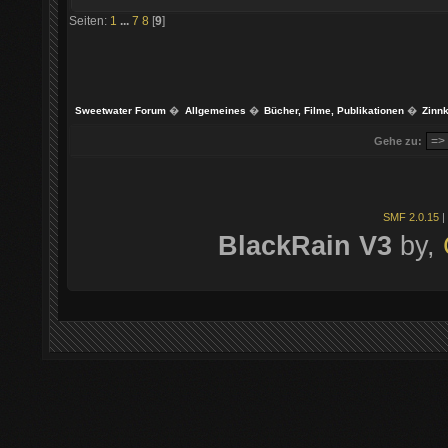
Seiten:
1
...
7
8
[
9
]
Sweetwater Forum
�
Allgemeines
�
Bücher, Filme, Publikationen
�
Zinnk
Gehe zu:
SMF 2.0.15
|
BlackRain V3
by,