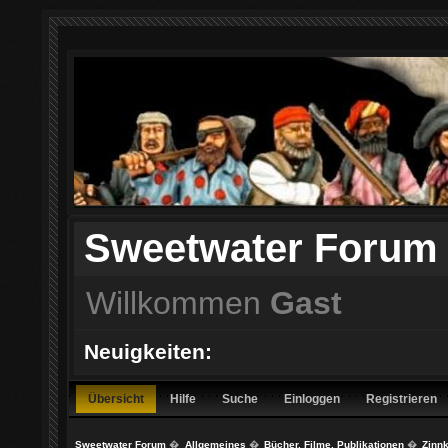
Sweetwater Forum
Willkommen
Gast
Neuigkeiten:
Übersicht
Hilfe
Suche
Einloggen
Registrieren
Sweetwater Forum
�
Allgemeines
�
Bücher, Filme, Publikationen
�
Zinnk