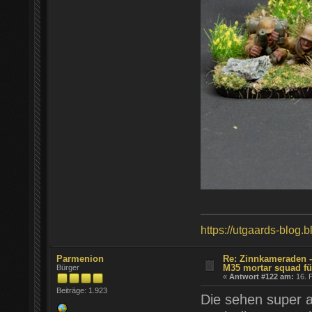
https://utgaards-blog.
Parmenion
Re: Zinnkameraden - 
M35 mortar squad fü
Bürger
«
Antwort #122 am:
16. F
Beiträge: 1.923
Die sehen super a