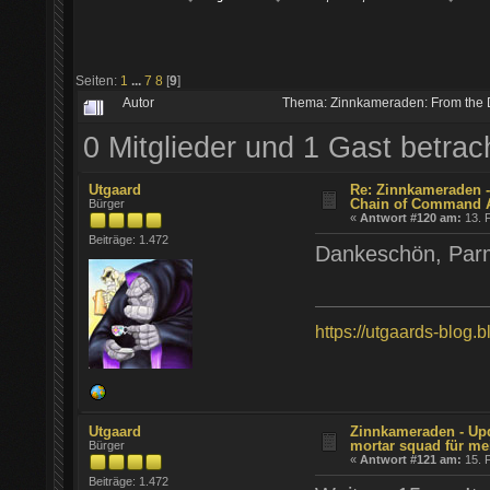
Seiten:
1
...
7
8
[
9
]
Autor
Thema: Zinnkameraden: From the De
0 Mitglieder und 1 Gast betra
Utgaard
Re: Zinnkameraden -
Chain of Command
Bürger
«
Antwort #120 am:
13. F
Beiträge: 1.472
Dankeschön, Pa
https://utgaards-blog.
Utgaard
Zinnkameraden - Upd
mortar squad für me
Bürger
«
Antwort #121 am:
15. F
Beiträge: 1.472