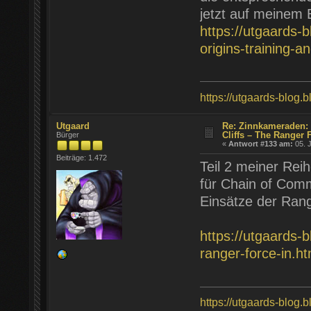
jetzt auf meinem 
https://utgaards-
origins-training-a
https://utgaards-blog.
Utgaard
Re: Zinnkameraden: 
Cliffs – The Ranger 
Bürger
«
Antwort #133 am:
05. J
Beiträge: 1.472
Teil 2 meiner Rei
für Chain of Comm
Einsätze der Ran
https://utgaards-b
ranger-force-in.ht
https://utgaards-blog.