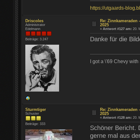
https://utgaards-blog.
Driscoles
Re: Zinnkameraden -
2025
Administrator
Edelmann
«
Antwort #127 am:
20. M
Danke für die Bild
Beiträge: 3.247
I got a \'69 Chevy with
Sturmtiger
Re: Zinnkameraden -
2025
Schuster
«
Antwort #128 am:
20. M
Beiträge: 333
Schöner Bericht. 
gerne mal aus de