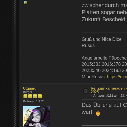
zwischendurch ma
Platten sogar nebe
Zukunft Beschei
Gruß und Nice Dice
Rusus
Angefarbelte Püppche
2015:333 2016:378 20
2023:340 2024:193 20
Mini-Rusus:
https://mi
Utgaard
Re: Zinnkameraden -
2025
Bürger
«
Antwort #131 am:
23. M
Beiträge: 1.472
Das Übliche auf C
wart