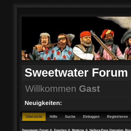
Sweetwater Forum
Willkommen
Gast
Neuigkeiten:
Übersicht
Hilfe
Suche
Einloggen
Registrieren
Sweetwater Forum
�
Epochen
�
Moderne
�
Halfaya-Pass Operation ‚Brev