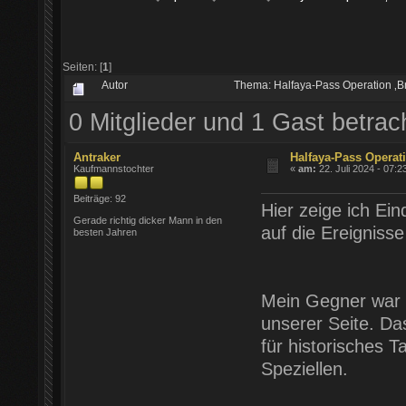
Seiten: [
1
]
Autor
Thema: Halfaya-Pass Operation ‚B
0 Mitglieder und 1 Gast betra
Antraker
Halfaya-Pass Operati
Kaufmannstochter
«
am:
22. Juli 2024 - 07:2
Beiträge: 92
Hier zeige ich Ei
Gerade richtig dicker Mann in den
auf die Ereigniss
besten Jahren
Mein Gegner war 
unserer Seite. Da
für historisches 
Speziellen.