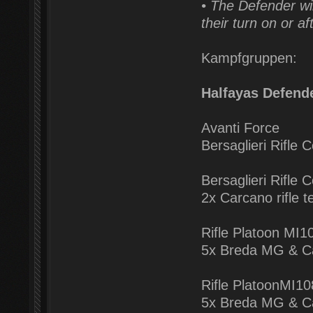
• The Defender win
their turn on or af
Kampfgruppen:
Halfayas Defend
Avanti Force
Bersaglieri Rifle
Bersaglieri Rifl
2x Carcano rifle 
Rifle Platoon MI1
5x Breda MG & Ca
Rifle PlatoonMI10
5x Breda MG & Ca