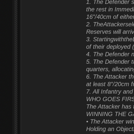
1. The Defender s
the rest in Immedi
16”/40cm of either
2. TheAttackersel
Reserves will arri
3. Startingwithth
of their deployed (
4. The Defender m
5. The Defender th
quarters, allocat
6. The Attacker th
at least 8”/20cm f
7. All Infantry a
WHO GOES FIR
The Attacker has t
WINNING THE 
• The Attacker wins
Holding an Object