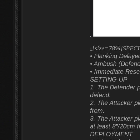
„
[size=78%]SPECI
• Flanking Delaye
• Ambush (Defend
• Immediate Rese
SETTING UP
1. The Defender pi
defend.
2. The Attacker pi
from.
3. The Attacker pl
at least 8”/20cm f
DEPLOYMENT