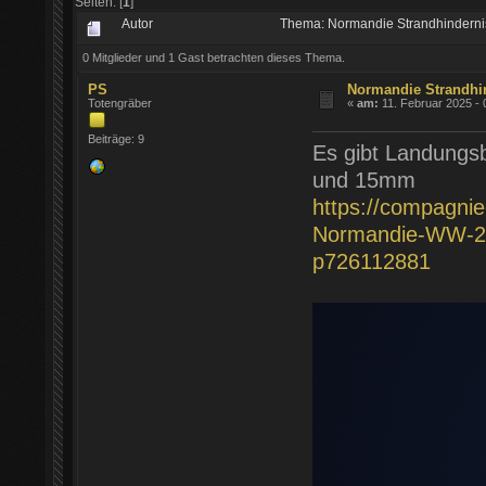
Seiten: [
1
]
Autor
Thema: Normandie Strandhinderni
0 Mitglieder und 1 Gast betrachten dieses Thema.
PS
Normandie Strandhi
Totengräber
«
am:
11. Februar 2025 - 
Beiträge: 9
Es gibt Landungs
und 15mm
https://compagni
Normandie-WW-2-
p726112881