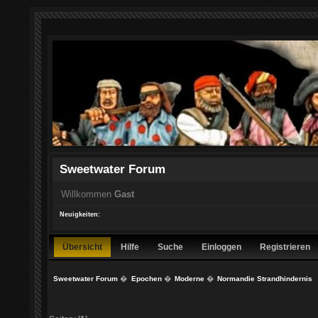
Sweetwater Forum
Willkommen
Gast
Neuigkeiten:
Übersicht
Hilfe
Suche
Einloggen
Registrieren
Sweetwater Forum
�
Epochen
�
Moderne
�
Normandie Strandhindernis