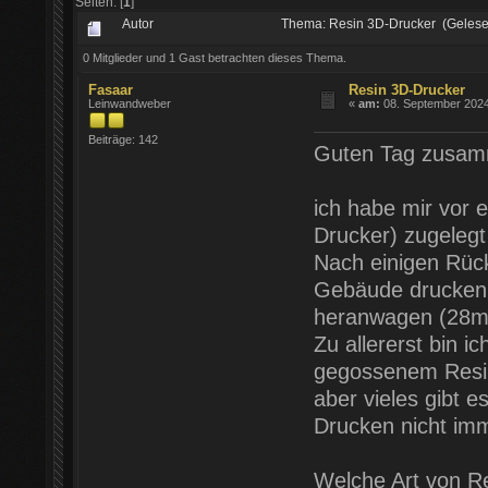
Seiten: [
1
]
Autor
Thema: Resin 3D-Drucker (Gelese
0 Mitglieder und 1 Gast betrachten dieses Thema.
Fasaar
Resin 3D-Drucker
Leinwandweber
«
am:
08. September 2024
Beiträge: 142
Guten Tag zusa
ich habe mir vor 
Drucker) zugelegt
Nach einigen Rück
Gebäude drucken 
heranwagen (28m
Zu allererst bin i
gegossenem Resin
aber vieles gibt 
Drucken nicht i
Welche Art von Re