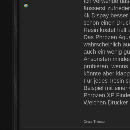
Ich verwende das
äusserst zufrieden
4k Dispay besser 
schon einen Druck
Resin kostet halt 
Das Phrozen Aqua R
wahrscheinlich au
auch ein wenig gü
Ansonsten mindes
probieren, wenns w
könnte aber klapp
Für jedes Resin so
Beispiel mit einer
Phrozen XP Finde
Welchen Drucker 
Gruss Thorsten