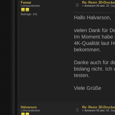
Fasaar
Re: Resin 3D-Drucke
Leinwandweber
«
Antwort #2 am:
08. Sep
Beiträge: 142
Hallo Halvarson,
vielen Dank für De
Im Moment habe i
4K-Qualität laut H
bekommen.
Danke auch für de
bislang nicht. Ic
testen.
Viele Grüße
Halvarson
Re: Resin 3D-Drucke
Leinwandweber
«
Antwort #3 am:
08. Sep