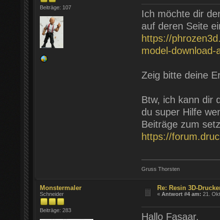
Beiträge: 107
Ich möchte dir de
auf deren Seite e
https://phrozen3d
model-download-an
Zeig bitte deine E
Btw, ich kann di
du super Hilfe wen
Beiträge zum setz
https://forum.dru
Gruss Thorsten
Monstermaler
Re: Resin 3D-Drucke
Schneider
«
Antwort #4 am:
21. Okt
Beiträge: 283
Hallo Fasaar,