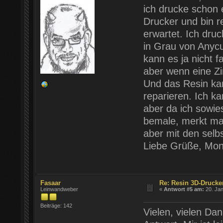
ich drucke schon 
Drucker und bin r
erwartet. Ich dru
in Grau von Anycu
kann es ja nicht f
aber wenn eine Zin
Und das Resin ka
reparieren. Ich k
aber da ich sowie
bemale, merkt m
aber mit den selb
Liebe Grüße, Mon
Fasaar
Re: Resin 3D-Drucke
Leinwandweber
«
Antwort #5 am:
20. Jan
Beiträge: 142
Vielen, vielen Da