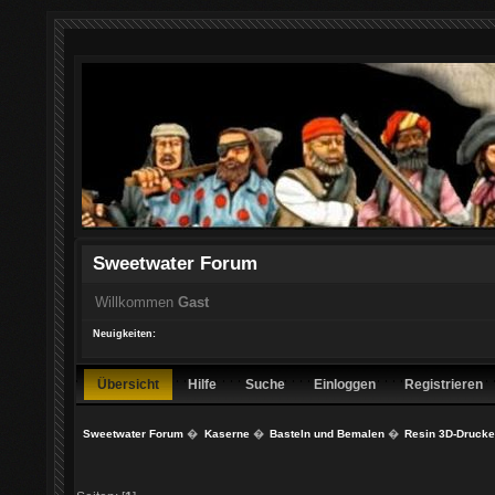
Sweetwater Forum
Willkommen
Gast
Neuigkeiten:
Übersicht
Hilfe
Suche
Einloggen
Registrieren
Sweetwater Forum
�
Kaserne
�
Basteln und Bemalen
�
Resin 3D-Drucke