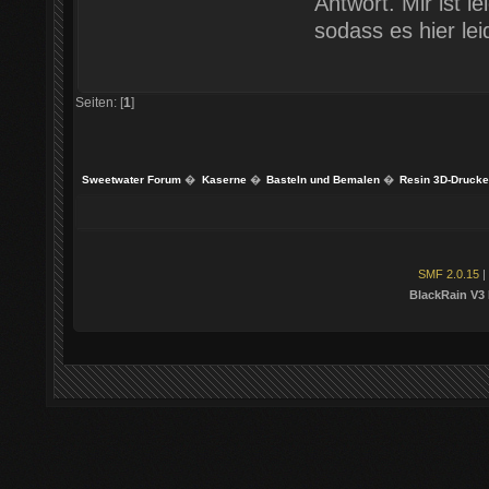
Antwort. Mir ist 
sodass es hier le
Seiten: [
1
]
Sweetwater Forum
�
Kaserne
�
Basteln und Bemalen
�
Resin 3D-Drucke
SMF 2.0.15
|
BlackRain V3