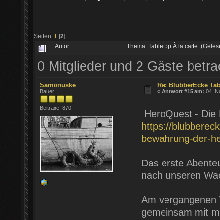
Seiten:
1
[
2
]
Autor
Thema: Tabletop À la carte (Gele
0 Mitglieder und 2 Gäste betr
Samonuske
Re: BlubberEcke Ta
Bauer
«
Antwort #15 am:
04. N
Beiträge: 870
HeroQuest - Die 
https://blubberec
bewahrung-der-he
Das erste Abente
nach unseren Wa
Am vergangenen W
gemeinsam mit me