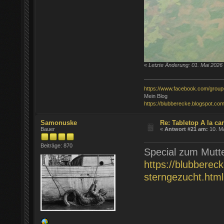
«
Letzte Änderung: 01. Mai 202
https://www.facebook.com/grou
Mein Blog
https://blubberecke.blogspot.com
Samonuske
Re: Tabletop À la car
Bauer
«
Antwort #21 am:
10. Ma
Beiträge: 870
Special zum Mutt
https://blubberec
sterngezucht.html