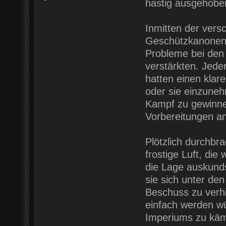
hastig ausgehobe
Inmitten der vers
Geschützkanonent
Probleme bei den
verstärkten. Jede
hatten einen klar
oder sie einzune
Kampf zu gewinnen
Vorbereitungen an
Plötzlich durchb
frostige Luft, di
die Lage auskunds
sie sich unter de
Beschuss zu verhi
einfach werden wü
Imperiums zu käm