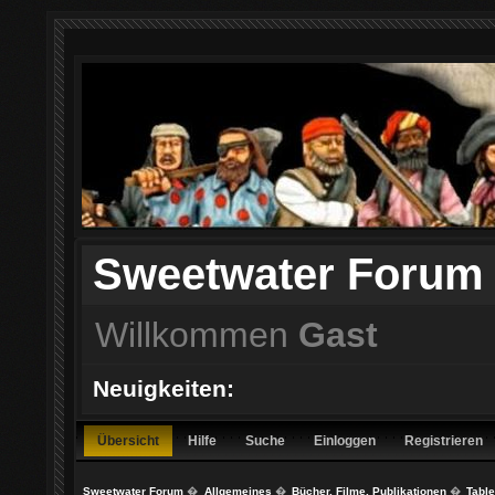
Sweetwater Forum
Willkommen
Gast
Neuigkeiten:
Übersicht
Hilfe
Suche
Einloggen
Registrieren
Sweetwater Forum
�
Allgemeines
�
Bücher, Filme, Publikationen
�
Table