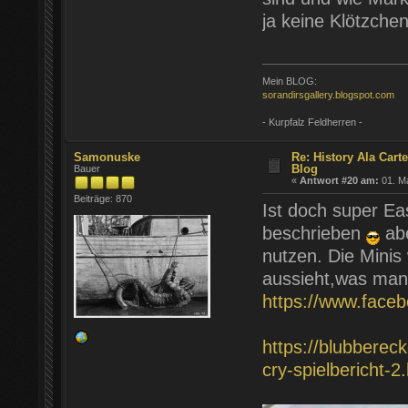
ja keine Klötzch
Mein BLOG:
sorandirsgallery.blogspot.com
- Kurpfalz Feldherren -
Samonuske
Re: History Ála Car
Blog
Bauer
«
Antwort #20 am:
01. Ma
Beiträge: 870
Ist doch super Ea
beschrieben
abe
nutzen. Die Mini
aussieht,was man
https://www.face
https://blubberec
cry-spielbericht-2