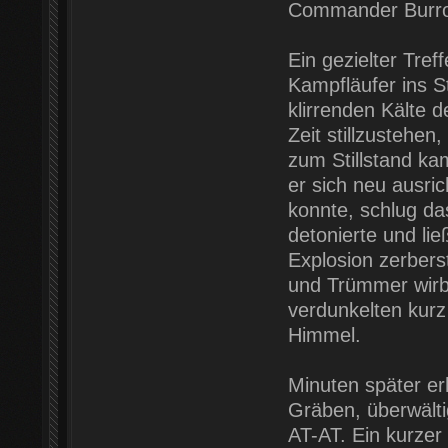
Commander Burrow
Ein gezielter Tre
Kampfläufer ins S
klirrenden Kälte 
Zeit stillzustehen
zum Stillstand ka
er sich neu ausri
konnte, schlug das
detonierte und lie
Explosion zerbers
und Trümmer wirbe
verdunkelten kurz
Himmel.
Minuten später er
Gräben, überwälti
AT-AT. Ein kurzer