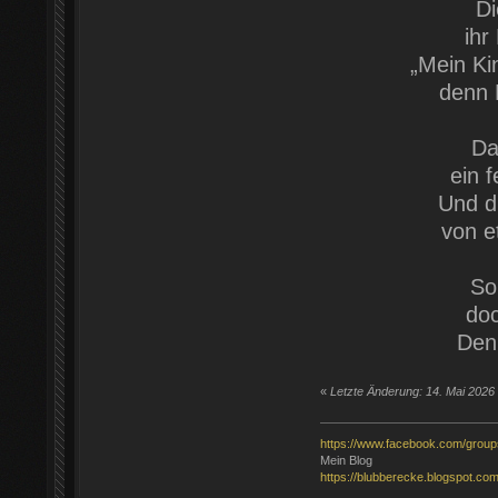
Di
ihr
„Mein Kin
denn 
Da
ein 
Und du
von e
So
doc
Denn
«
Letzte Änderung: 14. Mai 202
https://www.facebook.com/grou
Mein Blog
https://blubberecke.blogspot.com