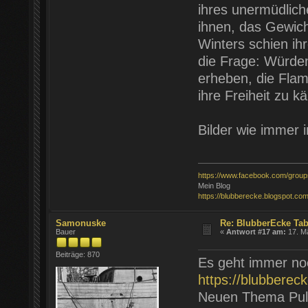
ihres unermüdlich
ihnen, das Gewich
Winters schien ihr
die Frage: Würden 
erheben, die Fla
ihre Freiheit zu 
Bilder wie immer
https://www.facebook.com/grou
Mein Blog
https://blubberecke.blogspot.com
Samonuske
Re: BlubberEcke Ta
Bauer
«
Antwort #17 am:
17. Mä
Beiträge: 870
Es geht immer noc
https://blubberec
Neuen Thema Pul