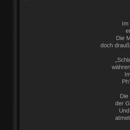
Im 
e
Die M
doch drauß
„Schla
währen
Im
Ph’
Die
der G
Und 
atmet