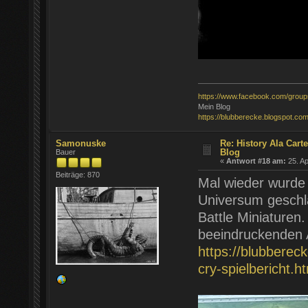
https://www.facebook.com/grou
Mein Blog
https://blubberecke.blogspot.com
Samonuske
Re: History Ála Car
Blog
Bauer
«
Antwort #18 am:
25. Ap
Beiträge: 870
Mal wieder wurde
Universum geschl
Battle Miniaturen
beeindruckenden A
https://blubberec
cry-spielbericht.h