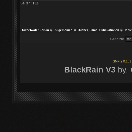
Seiten:
1
[
2
]
Sweetwater Forum
�
Allgemeines
�
Bücher, Filme, Publikationen
�
Table
Gehe zu:
SMF 2.0.15
|
BlackRain V3
by,