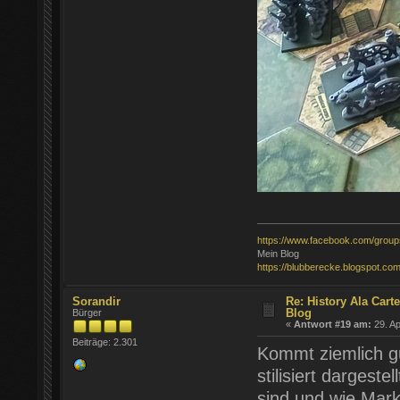
https://www.facebook.com/grou
Mein Blog
https://blubberecke.blogspot.com
Sorandir
Re: History Ála Car
Blog
Bürger
«
Antwort #19 am:
29. Ap
Beiträge: 2.301
Kommt ziemlich g
stilisiert dargeste
sind und wie Marke