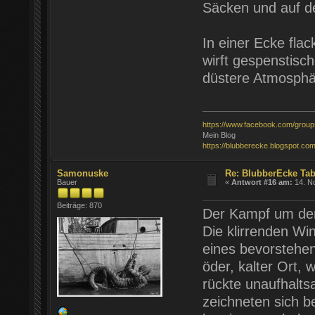
Säcken und auf de
In einer Ecke flac
wirft gespenstisc
düstere Atmosphä
https://www.facebook.com/grou
Mein Blog
https://blubberecke.blogspot.com
Samonuske
Re: BlubberEcke Ta
Bauer
«
Antwort #16 am:
14. N
Beiträge: 870
Der Kampf um den
Die klirrenden Wi
eines bevorstehen
öder, kalter Ort,
rückte unaufhalts
zeichneten sich b