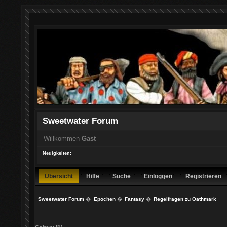
Sweetwater Forum
Willkommen
Gast
Neuigkeiten:
Übersicht
Hilfe
Suche
Einloggen
Registrieren
Sweetwater Forum
�
Epochen
�
Fantasy
�
Regelfragen zu Oathmark