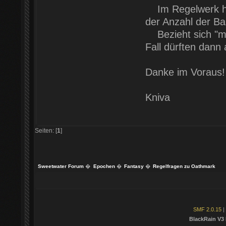
Im Regelwerk heiß
der Anzahl der Ba
Bezieht sich "max
Fall dürften dann
Danke im Voraus!
Kniva
Seiten: [
1
]
Sweetwater Forum
�
Epochen
�
Fantasy
�
Regelfragen zu Oathmark
SMF 2.0.15
|
BlackRain V3