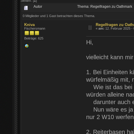
Seiten: [
1
]
Autor
Thema: Regelfragen zu Oathmark 
0 Mitglieder und 1 Gast betrachten dieses Thema.
Kniva
Regelfragen zu Oat
Fischersmann
«
am:
12. Februar 2025 - 
Beiträge: 625
Hi,
vielleicht kann m
1. Bei Einheiten 
würfelmäßig mit, 
Wie ist das bei M
würden alleine n
darunter auch e
Nun wäre es ja b
nur 2 W10 werfen 
2. Reiterbasen h