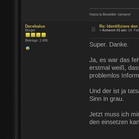
Hasta la Beuteltier siempre!
Decebalus
Re: Identifiziere de
Bürger
«
Antwort #2 am:
14. Feb
Beiträge: 2.495
Super. Danke.
Ja, es war das fe
erstmal weiß, dass
problemlos Inform
Und der ist ja ta
Sinn in grau.
Jetzt muss ich mi
den einsetzen kan