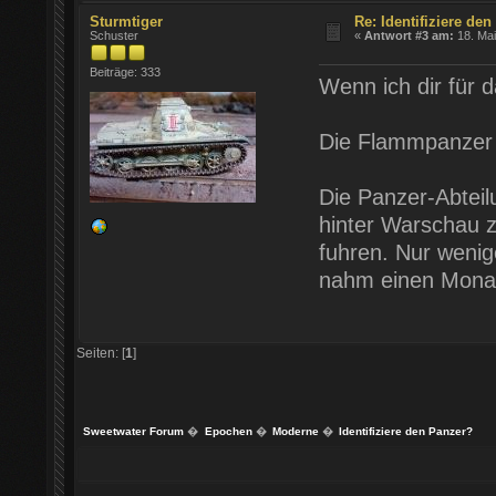
Sturmtiger
Re: Identifiziere de
Schuster
«
Antwort #3 am:
18. Mai
Beiträge: 333
Wenn ich dir für 
Die Flammpanzer 
Die Panzer-Abteil
hinter Warschau z
fuhren. Nur wenig
nahm einen Monat 
Seiten: [
1
]
Sweetwater Forum
�
Epochen
�
Moderne
�
Identifiziere den Panzer?