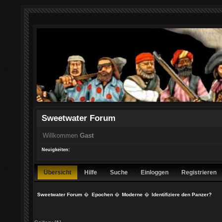
Sweetwater Forum
Willkommen
Gast
Neuigkeiten:
Übersicht
Hilfe
Suche
Einloggen
Registrieren
Sweetwater Forum
�
Epochen
�
Moderne
�
Identifiziere den Panzer?