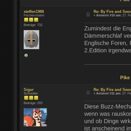
steffen1988
Re: By Fire and Swo
Fischersmann
«
Antwort #10 am:
27. Fe
Beiträge: 732
Zumindest die Eng
Dämmerschlaf verf
Englische Foren, 
2.Edition irgendw
Pike
Sigur
Re: By Fire and Swo
Schneider
«
Antwort #11 am:
27. Fe
Beiträge: 293
Diese Buzz-Mechan
wenn was rauskomm
und ob Dinge wirk
ist anscheinend i