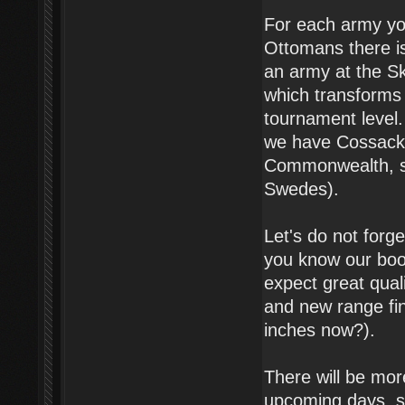
For each army you
Ottomans there is 
an army at the Sk
which transforms 
tournament level. 
we have Cossack s
Commonwealth, si
Swedes).
Let's do not forg
you know our boo
expect great qual
and new range fin
inches now?).
There will be mor
upcoming days, s