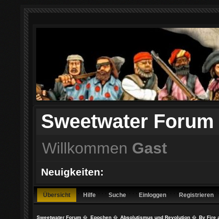
Sweetwater Forum
Willkommen
Gast
Neuigkeiten:
Übersicht
Hilfe
Suche
Einloggen
Registrieren
Sweetwater Forum
�
Epochen
�
Absolutismus und Revolution
�
By Fire 