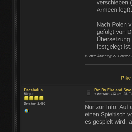
verschieben (
Armeen legt)
Nach Polen v
gefolgt von 
Übersetzung n
festgelegt ist.[
«
Letzte Änderung: 27. Februar 
Pike
Decebalus
Re: By Fire and Swo
Bürger
«
Antwort #13 am:
28. Fe
Beiträge: 2.495
Nur zur Info: Auf
einen Spieltisch v
es gespielt wird, 