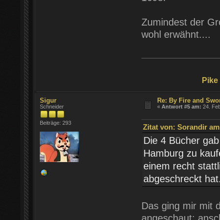
Zumindest der Gro
wohl erwähnt....
Pike
Sigur
Re: By Fire and Swo
Schneider
«
Antwort #5 am:
24. Feb
Beiträge: 293
Zitat von: Sorandir am
Die 4 Bücher gab
Hamburg zu kaufe
einem recht statt
abgeschreckt hat.
Das ging mir mit 
angeschaut; ansch