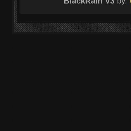
BlackRain V3
by,