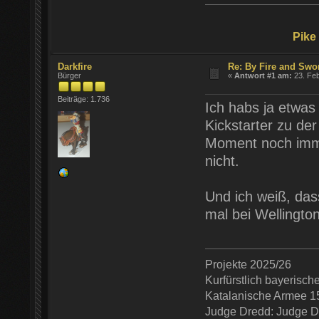
Pike
Darkfire
Re: By Fire and Swo
Bürger
«
Antwort #1 am:
23. Feb
Beiträge: 1.736
Ich habs ja etwas
Kickstarter zu der
Moment noch imm
nicht.
Und ich weiß, dass
mal bei Wellingto
Projekte 2025/26
Kurfürstlich bayerisc
Katalanische Armee 1
Judge Dredd: Judge De