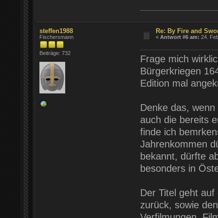
steffen1988
Re: By Fire and Swo
Fischersmann
«
Antwort #6 am:
24. Feb
Beiträge: 732
Frage mich wirklic
Bürgerkriegen 164
Edition mal angek
Denke das, wenn 
auch die bereits
finde ich bemrken
Jahrenkommen dürf
bekannt, dürfte a
besonders in Öste
Der Titel geht au
zurück, sowie den
Verfilmungen. Fil