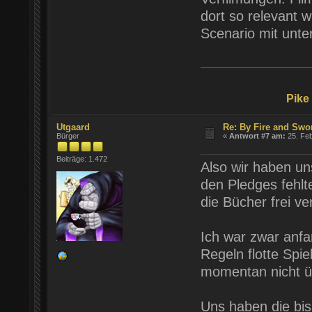
dort so relevant 
Scenario mit unte
Pike
Utgaard
Re: By Fire and Swo
Bürger
«
Antwort #7 am:
25. Feb
Beiträge: 1.472
Also wir haben u
den Pledges fehlt
die Bücher frei ve
Ich war zwar anfa
Regeln flotte Spi
momentan nicht ü
Uns haben die bish