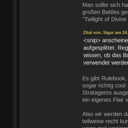
Man sollte sich hal
großen Battles ge
"Twilight of Divin
Zitat von: Sigur am 24
<snip> anscheinen
aufgesplittet. Re
wissen, ob das B
verwendet werde
Es gibt Rulebook,
sogar richtig cool
Stratagems ausgeg
ein eigenes Flair v
Also wir werden da
teilweise recht ku