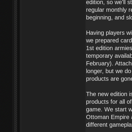
edition, so we'll 
regular monthly r
beginning, and sl
Having players wit
we prepared card 
1st edition armie
temporary availabl
February). Attachm
longer, but we do
products are gone
The new edition i
products for all 
game. We start w
Ottoman Empire a
different gamepla