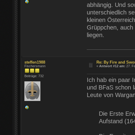
abhängig. Und so
unterschiedlich se
kleinen Österreic
Grüppchen, auch 
liegen.
steffen1988
Re: By Fire and Swo
Fischersmann
«
Antwort #12 am:
27. Fe
Beiträge: 732
Ich hab ein paar 
und BFaS schon lä
Leute von Wargam
Die Erste Erw
Aufstand (16