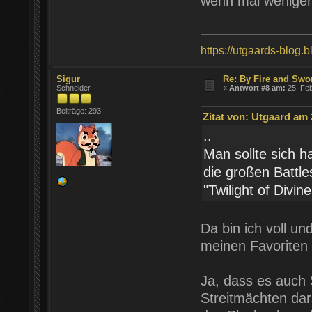
wenn mal weniger Z
https://utgaards-blog.
Sigur
Re: By Fire and Swo
Schneider
«
Antwort #8 am:
25. Feb
Beiträge: 293
Zitat von: Utgaard am 
..
Man sollte sich ha
die großen Battle
"Twilight of Divi
Da bin ich voll un
meinen Favoriten 
Ja, dass es auch 
Streitmächten dar