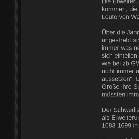
Die Erweiteru
kommen, die I
Leute von Wa
Über die Jahr
angestrebt si
immer was ne
sich einteile
wie bei zb G
nicht immer a
aussetzen". D
Große ihre S
müssten imme
Der Schwedis
als Erweiter
1683-1699 in