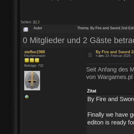
Seiten: [
1
]
2
Autor
Thema: By Fire and Sword 2nd Edi
0 Mitglieder und 2 Gäste betr
steffen1988
By Fire and Sword 2
Fischersmann
«
am:
23. Februar 2025 - 
Beiträge: 732
Seit Anfang des M
von Wargames.pl i
Zitat
By Fire and Swor
Finally we have 
editon is ready fo