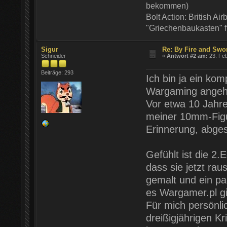
bekommen)
Bolt Action: British Ai
"Griechenbaukasten" 
Sigur
Re: By Fire and Swo
Schneider
«
Antwort #2 am:
23. Feb
Beiträge: 293
Ich bin ja ein kom
Wargaming angeht
Vor etwa 10 Jahre
meiner 10mm-Figu
Erinnerung, abge
Gefühlt ist die 2.
dass sie jetzt ra
gemalt und ein pa
es Wargamer.pl gi
Für mich persönli
dreißigjährigen K