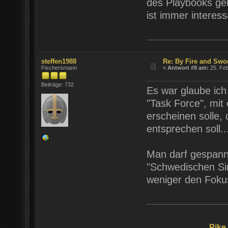
des Playbooks gel
ist immer interess
steffen1988
Re: By Fire and Swo
Fischersmann
«
Antwort #9 am:
25. Feb
Beiträge: 732
Es war glaube ich
"Task Force", mit
erscheinen solle,
entsprechen soll..
Man darf gespannt
"Schwedischen Sin
weniger den Fokus
Pike