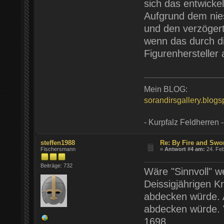
sich das entwickel
Aufgrund dem ni
und den verzöger
wenn das durch di
Figurenhersteller
Mein BLOG:
sorandirsgallery.blog
- Kurpfalz Feldherren -
steffen1988
Re: By Fire and Swo
Fischersmann
«
Antwort #4 am:
24. Feb
Beiträge: 732
Wäre "Sinnvoll" w
Deissigjährigen K
abdecken würde. 
abdecken würde. 
1698.