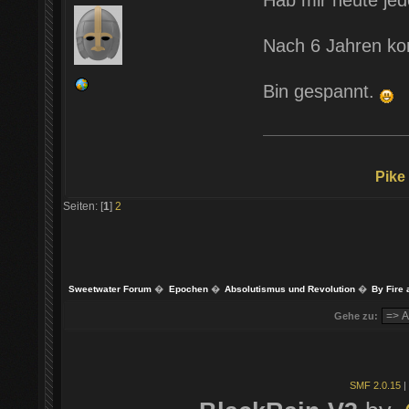
Hab mir heute jede
Nach 6 Jahren ko
Bin gespannt.
Pike
Seiten: [
1
]
2
Sweetwater Forum
�
Epochen
�
Absolutismus und Revolution
�
By Fire 
Gehe zu:
SMF 2.0.15
|