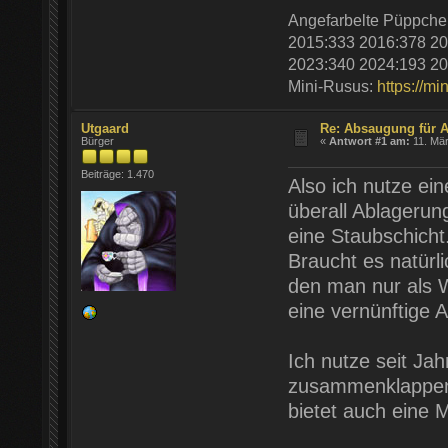
Angefarbelte Püppche
2015:333 2016:378 20
2023:340 2024:193 20
Mini-Rusus:
https://mi
Utgaard
Re: Absaugung für A
Bürger
«
Antwort #1 am:
11. Mär
Beiträge: 1.470
Also ich nutze ei
überall Ablageru
eine Staubschicht
Braucht es natürl
den man nur als W
eine vernünftige 
Ich nutze seit Jah
zusammenklappen 
bietet auch eine M