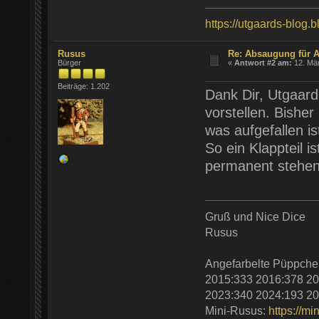
https://utgaards-blog.
Rusus
Re: Absaugung für A
Bürger
«
Antwort #2 am:
12. Mär
Beiträge: 1.202
Dank Dir, Utgaard
vorstellen. Bisher
was aufgefallen i
So ein Klappteil i
permanent stehen.
Gruß und Nice Dice
Rusus
Angefarbelte Püppche
2015:333 2016:378 20
2023:340 2024:193 20
Mini-Rusus:
https://mi