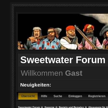
Sweetwater Forum
Willkommen
Gast
Neuigkeiten:
Übersicht
Hilfe
Suche
Einloggen
Registrieren
Sweetwater Forum
�
Kaserne
�
Basteln und Bemalen
�
Absaugung für A