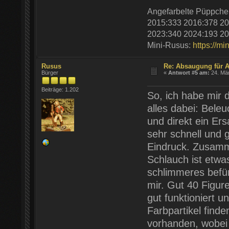
Angefarbelte Püppche
2015:333 2016:378 20
2023:340 2024:193 20
Mini-Rusus:
https://mi
Rusus
Re: Absaugung für A
Bürger
«
Antwort #5 am:
24. Mär
Beiträge: 1.202
So, ich habe mir 
alles dabei: Beleu
und direkt ein Ers
sehr schnell und 
Eindruck. Zusamme
Schlauch ist etwas
schlimmeres befür
mir. Gut 40 Figur
gut funktioniert 
Farbpartikel finde
vorhanden, wobei 