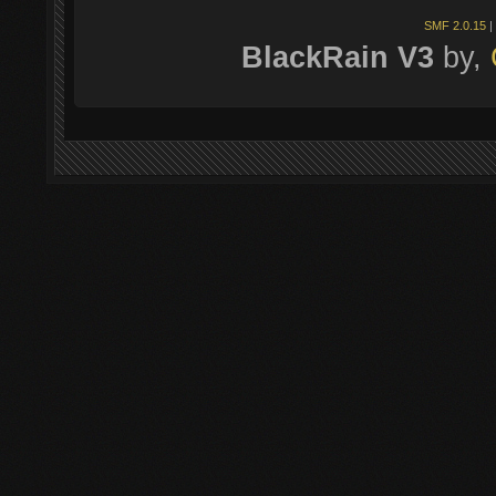
SMF 2.0.15
|
BlackRain V3
by,