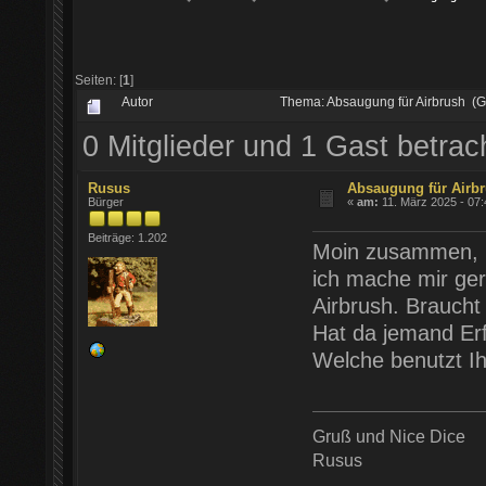
Seiten: [
1
]
Autor
Thema: Absaugung für Airbrush (
0 Mitglieder und 1 Gast betra
Rusus
Absaugung für Airb
Bürger
«
am:
11. März 2025 - 07:
Beiträge: 1.202
Moin zusammen,
ich mache mir ge
Airbrush. Braucht
Hat da jemand Er
Welche benutzt I
Gruß und Nice Dice
Rusus